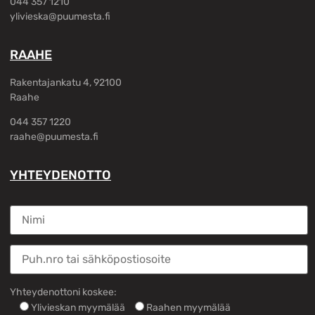
044 357 1210
ylivieska@puumesta.fi
RAAHE
Rakentajankatu 4, 92100
Raahe
044 357 1220
raahe@puumesta.fi
YHTEYDENOTTO
Yhteydenottoni koskee:
Ylivieskan myymälää
Raahen myymälää