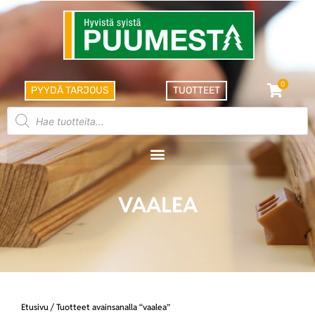
0
PYYDÄ TARJOUS
TUOTTEET
VAALEA
Etusivu
/ Tuotteet avainsanalla “vaalea”