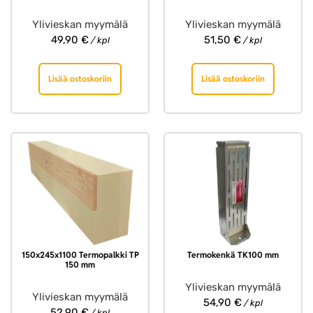
Ylivieskan myymälä
Ylivieskan myymälä
49,90
€
51,50
€
/ kpl
/ kpl
Lisää ostoskoriin
Lisää ostoskoriin
150x245x1100 Termopalkki TP
Termokenkä TK100 mm
150 mm
Ylivieskan myymälä
Ylivieskan myymälä
54,90
€
/ kpl
52,90
€
/ kpl