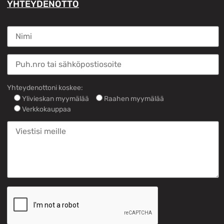
YHTEYDENOTTO
Yhteydenottoni koskee:
Ylivieskan myymälää
Raahen myymälää
Verkkokauppaa