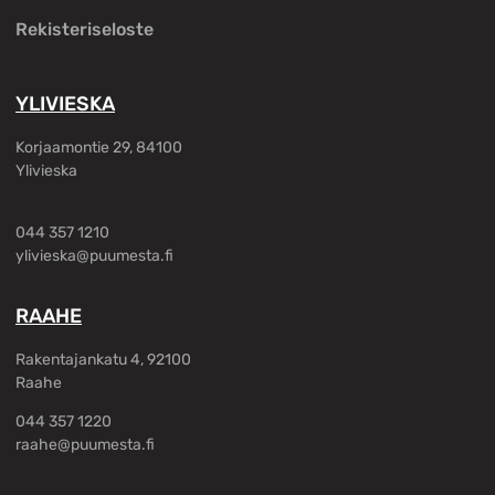
Rekisteriseloste
YLIVIESKA
Korjaamontie 29, 84100
Ylivieska
044 357 1210
ylivieska@puumesta.fi
RAAHE
Rakentajankatu 4, 92100
Raahe
044 357 1220
raahe@puumesta.fi