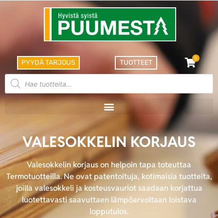
0
PYYDÄ TARJOUS
TUOTTEET
VALESOKKELIN KORJAUS
Valesokkelin korjaus on helpoin tapa toteuttaa
Termotuotteilla. Ne ovat patentoituja, kotimaisia tuotteita,
joilla valesokkeli ja kosteusvauriot saadaan korjattua
luotettavasti saavuttaen lämpöarvoltaan loistava
lopputulos.