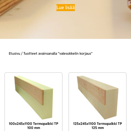
Lue lisää
Etusivu
/ Tuotteet avainsanalla “valesokkelin korjaus”
100x245x1100 Termopalkki TP
125x245x1100 Termopalkki TP
100 mm
125 mm