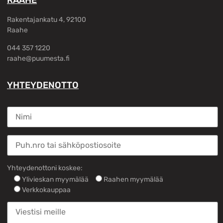
RAAHE
Rakentajankatu 4, 92100
Raahe
044 357 1220
raahe@puumesta.fi
YHTEYDENOTTO
Yhteydenottoni koskee:
Ylivieskan myymälää
Raahen myymälää
Verkkokauppaa