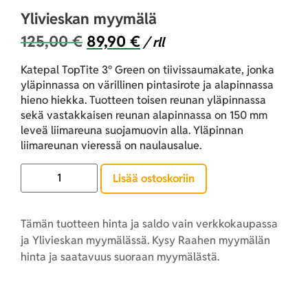
Ylivieskan myymälä
125,00
€
89,90
€
/ rll
Katepal TopTite 3° Green on tiivissaumakate, jonka
yläpinnassa on värillinen pintasirote ja alapinnassa
hieno hiekka. Tuotteen toisen reunan yläpinnassa
sekä vastakkaisen reunan alapinnassa on 150 mm
leveä liimareuna suojamuovin alla. Yläpinnan
liimareunan vieressä on naulausalue.
Lisää ostoskoriin
Tämän tuotteen hinta ja saldo vain verkkokaupassa
ja Ylivieskan myymälässä. Kysy Raahen myymälän
hinta ja saatavuus suoraan myymälästä.