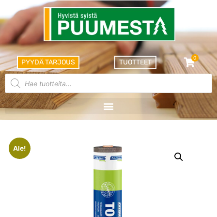
0
PYYDÄ TARJOUS
TUOTTEET
Ale!