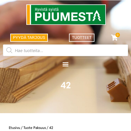
0
PYYDÄ TARJOUS
TUOTTEET
42
Etusivu
/ Tuote Paksuus / 42