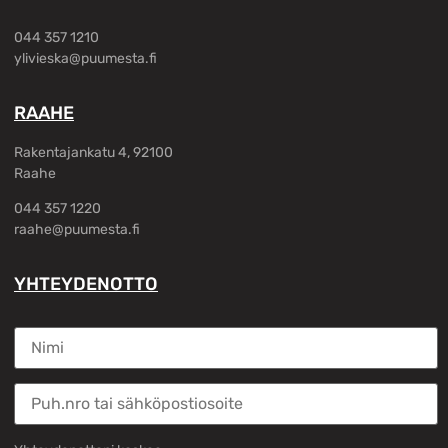
044 357 1210
ylivieska@puumesta.fi
RAAHE
Rakentajankatu 4, 92100
Raahe
044 357 1220
raahe@puumesta.fi
YHTEYDENOTTO