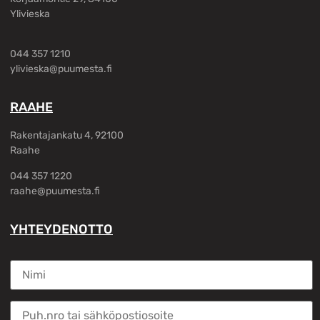
Ylivieska
044 357 1210
ylivieska@puumesta.fi
RAAHE
Rakentajankatu 4, 92100
Raahe
044 357 1220
raahe@puumesta.fi
YHTEYDENOTTO