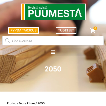
0
PYYDÄ TARJOUS
TUOTTEET
2050
Etusivu
/ Tuote Pituus / 2050