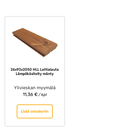
26x92x2050 HLL Lattialauta
Lämpökäsitelty mänty
Ylivieskan myymälä
11,36
€
/ kpl
Lisää ostoskoriin