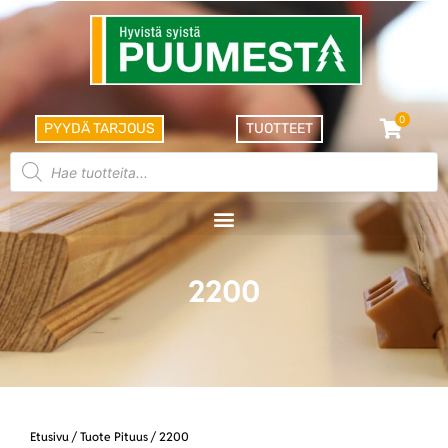
0
PYYDÄ TARJOUS
TUOTTEET
2200
Etusivu
/ Tuote Pituus / 2200