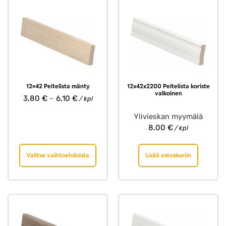
12×42 Peitelista mänty
12x42x2200 Peitelista koriste
valkoinen
3,80
€
–
6,10
€
/ kpl
Ylivieskan myymälä
8,00
€
/ kpl
Valitse vaihtoehdoista
Lisää ostoskoriin