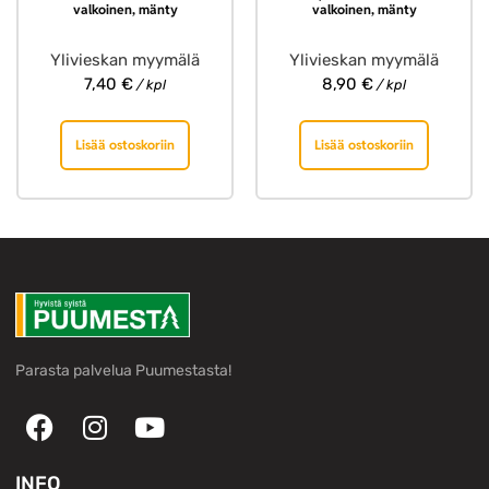
valkoinen, mänty
valkoinen, mänty
Ylivieskan myymälä
Ylivieskan myymälä
7,40
€
8,90
€
/ kpl
/ kpl
Lisää ostoskoriin
Lisää ostoskoriin
Parasta palvelua Puumestasta!
INFO