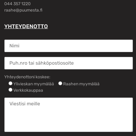
044 357 1220
raahe@puumesta.fi
YHTEYDENOTTO
Yhteydenottoni koskee:
Ylivieskan myymälää
Raahen myymälää
Verkkokauppaa