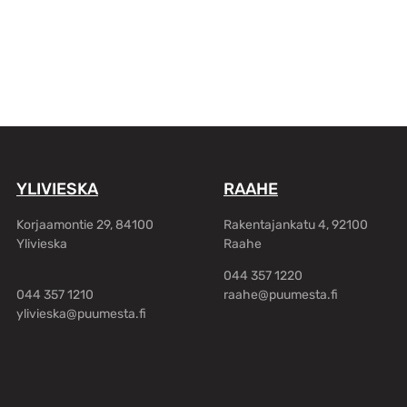
YLIVIESKA
RAAHE
Korjaamontie 29, 84100
Rakentajankatu 4, 92100
Ylivieska
Raahe
044 357 1220
044 357 1210
raahe@puumesta.fi
ylivieska@puumesta.fi