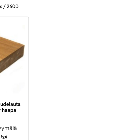
s / 2600
udelauta
y haapa
yymälä
 kpl