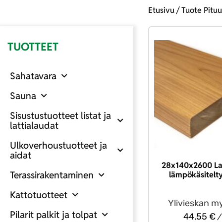
Etusivu
/ Tuote Pituu
TUOTTEET
Sahatavara
Sauna
Sisustustuotteet listat ja
lattialaudat
Ulkoverhoustuotteet ja
aidat
28x140x2600 La
Terassirakentaminen
lämpökäsitelt
Kattotuotteet
Ylivieskan m
Pilarit palkit ja tolpat
44,55
€
/