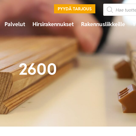
PYYDÄ TARJOUS
Palvelut
Hirsirakennukset
Rakennusliikkeille
Y
2600