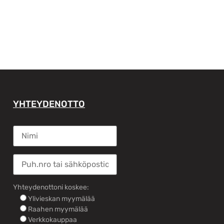
YHTEYDENOTTO
Yhteydenottoni koskee:
Ylivieskan myymälää
Raahen myymälää
Verkkokauppaa