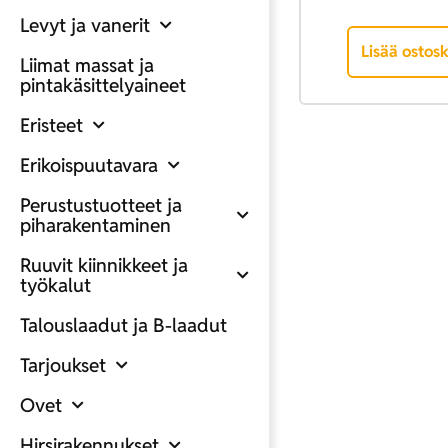
Levyt ja vanerit
Lisää ostosk
Liimat massat ja
pintakäsittelyaineet
Eristeet
Erikoispuutavara
Perustustuotteet ja
piharakentaminen
Ruuvit kiinnikkeet ja
työkalut
Talouslaadut ja B-laadut
Tarjoukset
Ovet
Hirsirakennukset