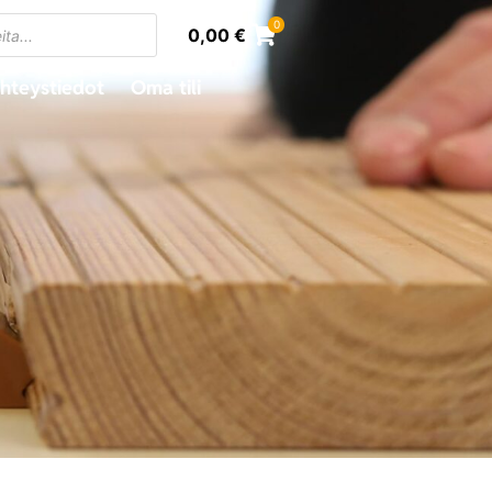
0
0,00
€
hteystiedot
Oma tili