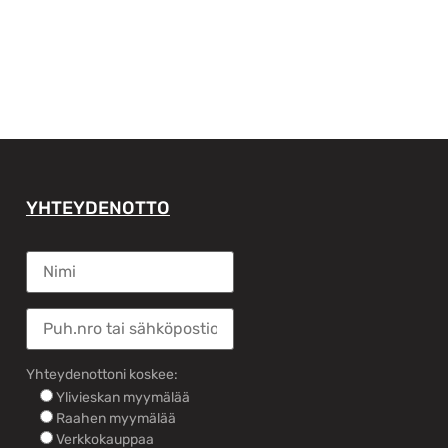
YHTEYDENOTTO
Yhteydenottoni koskee:
Ylivieskan myymälää
Raahen myymälää
Verkkokauppaa