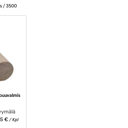
s / 3500
 puuvalmis
yymälä
45
€
/ Kpl