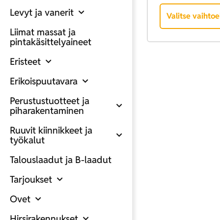
Levyt ja vanerit
Valitse vaihto
Liimat massat ja
pintakäsittelyaineet
Eristeet
Erikoispuutavara
Perustustuotteet ja
piharakentaminen
Ruuvit kiinnikkeet ja
työkalut
Talouslaadut ja B-laadut
Tarjoukset
Ovet
Hirsirakennukset