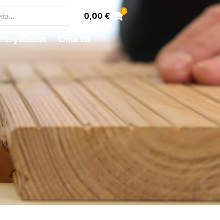
0
0,00
€
hteystiedot
Oma tili