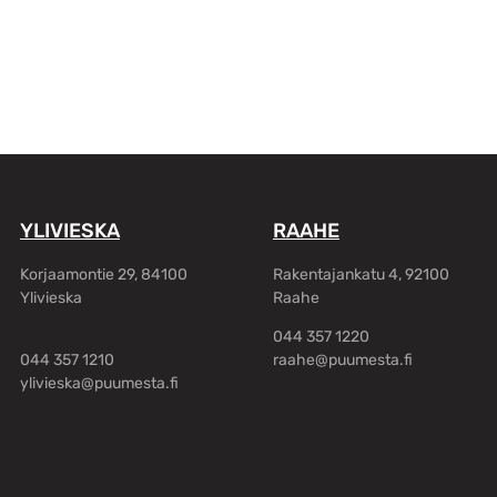
YLIVIESKA
RAAHE
Korjaamontie 29, 84100
Rakentajankatu 4, 92100
Ylivieska
Raahe
044 357 1220
044 357 1210
raahe@puumesta.fi
ylivieska@puumesta.fi