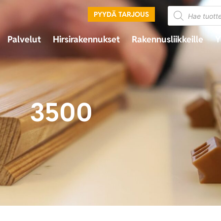
PYYDÄ TARJOUS
Palvelut
Hirsirakennukset
Rakennusliikkeille
Y
3500