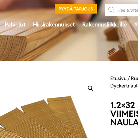
PYYDÄ TARJOUS
Palvelut
Hirsirakennukset
Rakennusliikkeille
Y
Etusivu
/
Ruu
Dyckertnaula
1.2×3
VIIME
NAUL