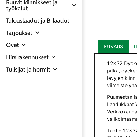
Ruuvit kiinnikkeet ja
työkalut
Talouslaadut ja B-laadut
Tarjoukset
Ovet
KUVAUS
L
Hirsirakennukset
1.2×32 Dycke
Tulisijat ja hormit
pitkä, dycker
levyjen kiin
viimeistelyn
Puumestan la
Laadukkaat W
Verkkokaupas
valikoimaam
Tuote: 1.2×3