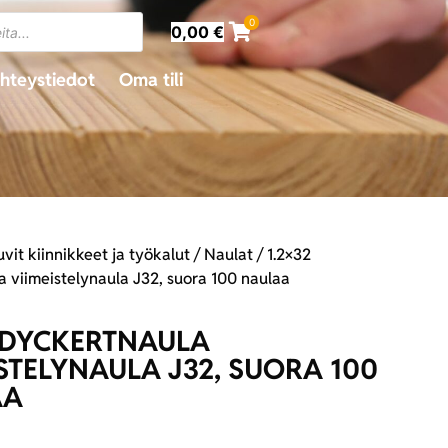
0
0,00
€
hteystiedot
Oma tili
vit kiinnikkeet ja työkalut
/
Naulat
/ 1.2×32
 viimeistelynaula J32, suora 100 naulaa
2 DYCKERTNAULA
ISTELYNAULA J32, SUORA 100
AA