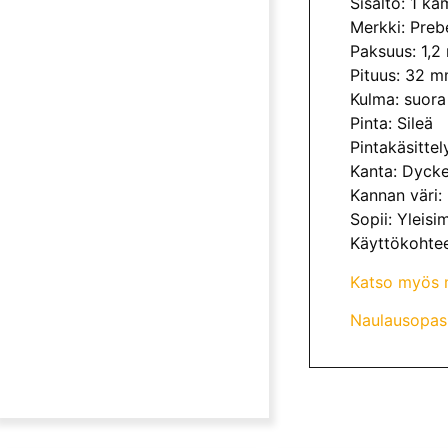
Sisältö: 1 k
Merkki: Preb
Paksuus: 1,
Pituus: 32 
Kulma: suora
Pinta: Sileä
Pintakäsittel
Kanta: Dycke
Kannan väri: 
Sopii: Yleisi
Käyttökohteet
Katso myös 
Naulausopas