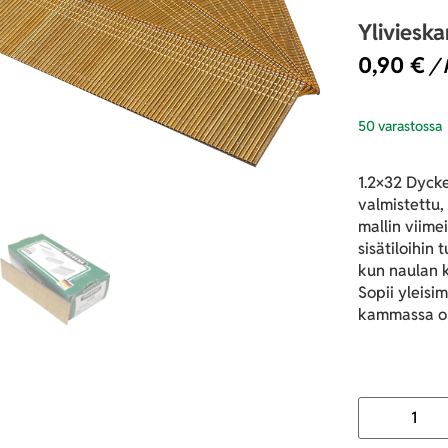
Yliviesk
0,90
€
/ 
50 varastossa
1.2×32 Dycke
valmistettu,
mallin viime
sisätiloihin 
kun naulan 
Sopii yleisi
kammassa on