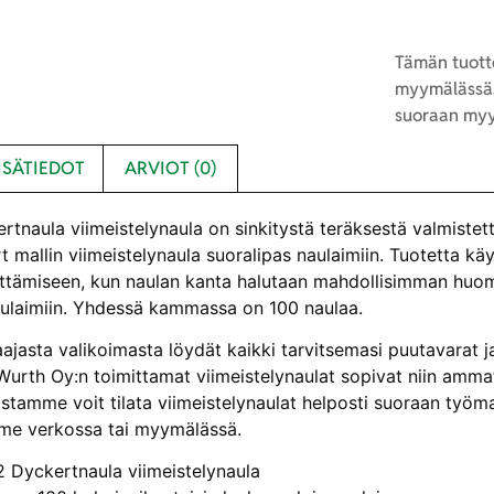
Tämän tuotte
myymälässä.
suoraan myy
ISÄTIEDOT
ARVIOT (0)
rtnaula viimeistelynaula on sinkitystä teräksestä valmistet
t mallin viimeistelynaula suoralipas naulaimiin. Tuotetta käyt
nittämiseen, kun naulan kanta halutaan mahdollisimman huom
aulaimiin. Yhdessä kammassa on 100 naulaa.
ajasta valikoimasta löydät kaikki tarvitsemasi puutavarat j
urth Oy:n toimittamat viimeistelynaulat sopivat niin ammatti
tamme voit tilata viimeistelynaulat helposti suoraan työmaal
me verkossa tai myymälässä.
2 Dyckertnaula viimeistelynaula