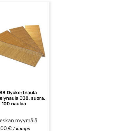
×38 Dyckertnaula
telynaula J38, suora,
100 naulaa
vieskan myymälä
,00
€
/ kampa