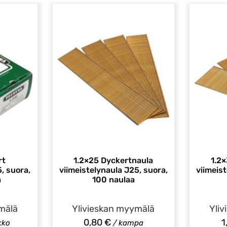
rt
1.2×25 Dyckertnaula
1.2
, suora,
viimeistelynaula J25, suora,
viimeis
a
100 naulaa
mälä
Ylivieskan myymälä
Yli
0,80
€
1
kko
/ kampa