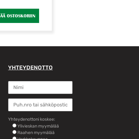
SÄÄ OSTOSKORIIN
YHTEYDENOTTO
Yhteydenottoni koskee:
Ylivieskan myymälää
Raahen myymälää