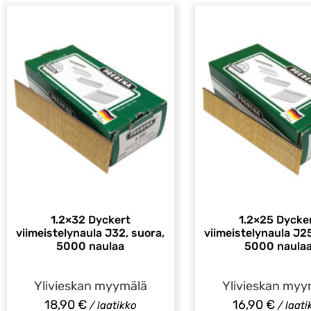
1.2×32 Dyckert
1.2×25 Dycke
viimeistelynaula J32, suora,
viimeistelynaula J25
5000 naulaa
5000 naula
Ylivieskan myymälä
Ylivieskan myy
18,90
€
16,90
€
/ laatikko
/ laati