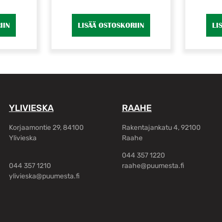
IIN
LISÄÄ OSTOSKORIIN
LI
YLIVIESKA
RAAHE
Korjaamontie 29, 84100
Rakentajankatu 4, 92100
Ylivieska
Raahe
044 357 1220
044 357 1210
raahe@puumesta.fi
ylivieska@puumesta.fi