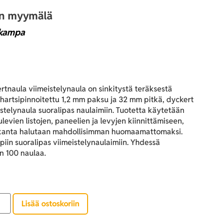
an myymälä
kampa
rtnaula viimeistelynaula on sinkitystä teräksestä
 hartsipinnoitettu 1,2 mm paksu ja 32 mm pitkä, dyckert
istelynaula suoralipas naulaimiin. Tuotetta käytetään
tulevien listojen, paneelien ja levyjen kiinnittämiseen,
kanta halutaan mahdollisimman huomaamattomaksi.
mpiin suoralipas viimeistelynaulaimiin. Yhdessä
 100 naulaa.
Lisää ostoskoriin