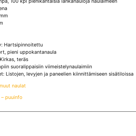
ampa, 100 kpl pienikantaisia lankanauloja naulaimeen
ena
2 mm
mm
y: Hartsipinnoitettu
rt, pieni uppokantanaula
Kirkas, teräs
mpiin suoralippaisiin viimeistelynaulaimiin
: Listojen, levyjen ja paneelien kiinnittämiseen sisätiloissa
muut naulat
 – puuinfo