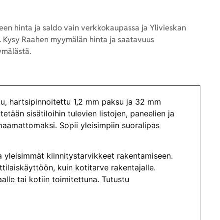
en hinta ja saldo vain verkkokaupassa ja Ylivieskan
 Kysy Raahen myymälän hinta ja saatavuus
mälästä.
tu, hartsipinnoitettu 1,2 mm paksu ja 32 mm
etään sisätiloihin tulevien listojen, paneelien ja
aamattomaksi. Sopii yleisimpiin suoralipas
a yleisimmät kiinnitystarvikkeet rakentamiseen.
laiskäyttöön, kuin kotitarve rakentajalle.
le tai kotiin toimitettuna. Tutustu