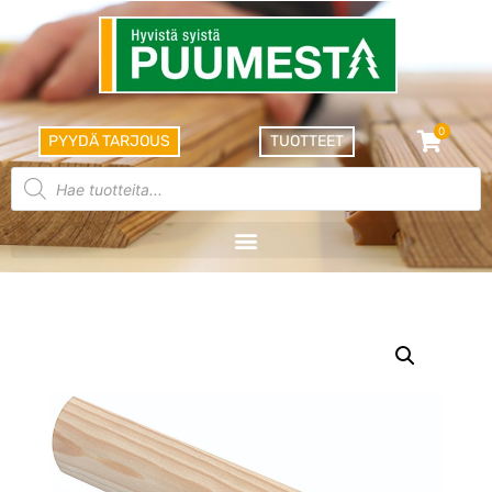
0
PYYDÄ TARJOUS
TUOTTEET