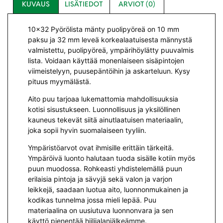
KUVAUS
LISÄTIEDOT
ARVIOT (0)
10×32 Pyörölista mänty puolipyöreä on 10 mm
paksu ja 32 mm leveä korkealaatuisesta männystä
valmistettu, puolipyöreä, ympärihöylätty puuvalmis
lista. Voidaan käyttää monenlaiseen sisäpintojen
viimeistelyyn, puusepäntöihin ja askarteluun. Kysy
pituus myymälästä.
Aito puu tarjoaa lukemattomia mahdollisuuksia
kotisi sisustukseen. Luonnollisuus ja yksilöllinen
kauneus tekevät siitä ainutlaatuisen materiaalin,
joka sopii hyvin suomalaiseen tyyliin.
Ympäristöarvot ovat ihmisille erittäin tärkeitä.
Ympäröivä luonto halutaan tuoda sisälle kotiin myös
puun muodossa. Rohkeasti yhdistelemällä puun
erilaisia pintoja ja sävyjä sekä valon ja varjon
leikkejä, saadaan luotua aito, luonnonmukainen ja
kodikas tunnelma jossa mieli lepää. Puu
materiaalina on uusiutuva luonnonvara ja sen
käyttö pienentää hiilijalanjälkeämme.