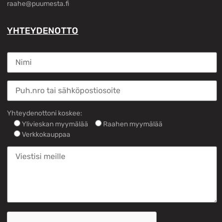
raahe@puumesta.fi
YHTEYDENOTTO
Yhteydenottoni koskee:
Ylivieskan myymälää
Raahen myymälää
Verkkokauppaa