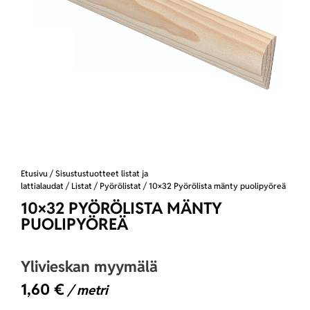
Etusivu
/
Sisustustuotteet listat ja
lattialaudat
/
Listat
/
Pyörölistat
/ 10×32 Pyörölista mänty puolipyöreä
10×32 PYÖRÖLISTA MÄNTY
PUOLIPYÖREÄ
Ylivieskan myymälä
1,60
€
/ metri