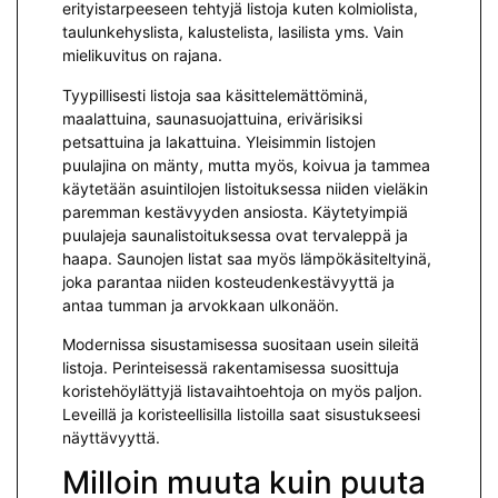
erityistarpeeseen tehtyjä listoja kuten kolmiolista,
taulunkehyslista, kalustelista, lasilista yms. Vain
mielikuvitus on rajana.
Tyypillisesti listoja saa käsittelemättöminä,
maalattuina, saunasuojattuina, erivärisiksi
petsattuina ja lakattuina. Yleisimmin listojen
puulajina on mänty, mutta myös, koivua ja tammea
käytetään asuintilojen listoituksessa niiden vieläkin
paremman kestävyyden ansiosta. Käytetyimpiä
puulajeja saunalistoituksessa ovat tervaleppä ja
haapa. Saunojen listat saa myös lämpökäsiteltyinä,
joka parantaa niiden kosteudenkestävyyttä ja
antaa tumman ja arvokkaan ulkonäön.
Modernissa sisustamisessa suositaan usein sileitä
listoja. Perinteisessä rakentamisessa suosittuja
koristehöylättyjä listavaihtoehtoja on myös paljon.
Leveillä ja koristeellisilla listoilla saat sisustukseesi
näyttävyyttä.
Milloin muuta kuin puuta