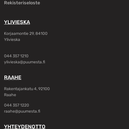
Rekisteriseloste
YLIVIESKA
Korjaamontie 29, 84100
Ylivieska
044 357 1210
ylivieska@puumesta.fi
RAAHE
Rakentajankatu 4, 92100
Raahe
044 357 1220
raahe@puumesta.fi
YHTEYDENOTTO