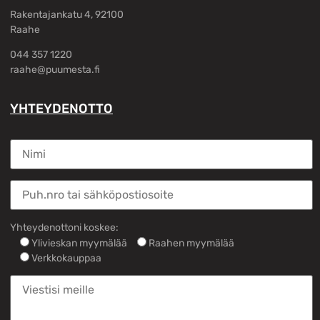
Rakentajankatu 4, 92100
Raahe
044 357 1220
raahe@puumesta.fi
YHTEYDENOTTO
Yhteydenottoni koskee:
Ylivieskan myymälää
Raahen myymälää
Verkkokauppaa