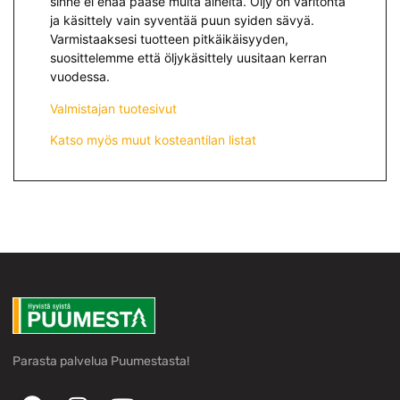
sinne ei enää pääse muita aineita. Öljy on väritöntä
ja käsittely vain syventää puun syiden sävyä.
Varmistaaksesi tuotteen pitkäikäisyyden,
suosittelemme että öljykäsittely uusitaan kerran
vuodessa.
Valmistajan tuotesivut
Katso myös muut kosteantilan listat
Parasta palvelua Puumestasta!