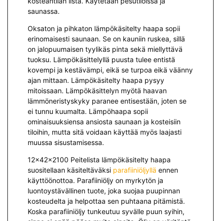
kosteantilan lista. Käytetään pesutiloissa ja
saunassa.
Oksaton ja pihkaton lämpökäsitelty haapa sopii
erinomaisesti saunaan. Se on kauniin ruskea, sillä
on jalopuumaisen tyylikäs pinta sekä miellyttävä
tuoksu. Lämpökäsittelyllä puusta tulee entistä
kovempi ja kestävämpi, eikä se turpoa eikä väänny
ajan mittaan. Lämpökäsitelty haapa pysyy
mitoissaan. Lämpökäsittelyn myötä haavan
lämmöneristyskyky paranee entisestään, joten se
ei tunnu kuumalta. Lämpöhaapa sopii
ominaisuuksiensa ansiosta saunaan ja kosteisiin
tiloihin, mutta sitä voidaan käyttää myös laajasti
muussa sisustamisessa.
12x42x2100 Peitelista lämpökäsitelty haapa
suositellaan käsiteltäväksi
parafiiniöljyllä
ennen
käyttöönottoa. Parafiiniöljy on myrkytön ja
luontoystävällinen tuote, joka suojaa puupinnan
kosteudelta ja helpottaa sen puhtaana pitämistä.
Koska parafiiniöljy tunkeutuu syvälle puun syihin,