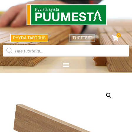
0
PYYDÄ TARJOUS
TUOTTEET