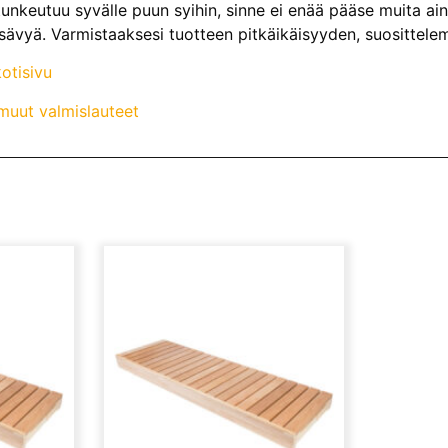
 tunkeutuu syvälle puun syihin, sinne ei enää pääse muita ain
sävyä. Varmistaaksesi tuotteen pitkäikäisyyden, suosittelem
otisivu
uut valmislauteet