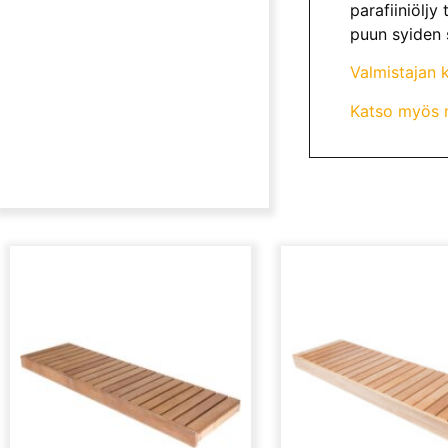
parafiiniöljy
puun syiden 
Valmistajan k
Katso myös m