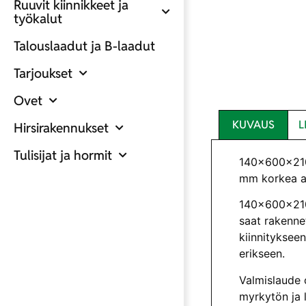
Ruuvit kiinnikkeet ja
työkalut
Talouslaadut ja B-laadut
Tarjoukset
Ovet
KUVAUS
L
Hirsirakennukset
Tulisijat ja hormit
140x600x2100
mm korkea as
140x600x2100
saat rakenne
kiinnitykseen
erikseen.
Valmislaude 
myrkytön ja 