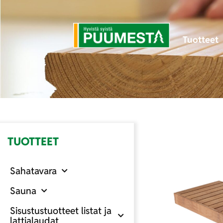
Tuotteet
TUOTTEET
Sahatavara
Sauna
Sisustustuotteet listat ja
lattialaudat