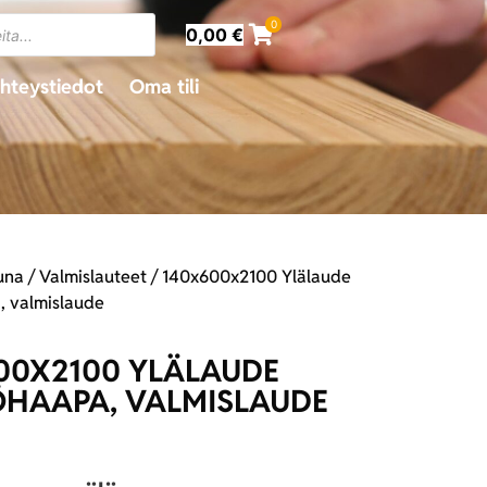
0
0,00
€
hteystiedot
Oma tili
una
/
Valmislauteet
/ 140x600x2100 Ylälaude
 valmislaude
00X2100 YLÄLAUDE
HAAPA, VALMISLAUDE