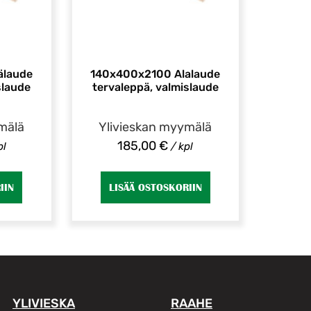
älaude
140x400x2100 Alalaude
slaude
tervaleppä, valmislaude
mälä
Ylivieskan myymälä
185,00
€
pl
/ kpl
IIN
LISÄÄ OSTOSKORIIN
YLIVIESKA
RAAHE