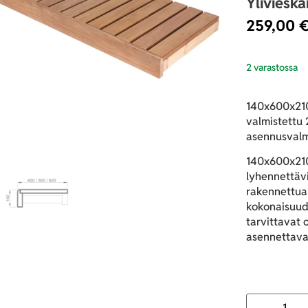
Yliviesk
259,00
2 varastossa
140x600x210
valmistettu
asennusvalm
140x600x210
lyhennettäv
rakennettua 
kokonaisuud
tarvittavat 
asennettava 