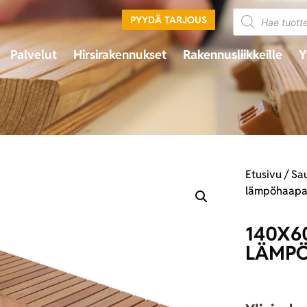
PYYDÄ TARJOUS
Palvelut
Hirsirakennukset
Rakennusliikkeille
Y
Etusivu
/
Sa
lämpöhaapa,
140X6
LÄMPÖ