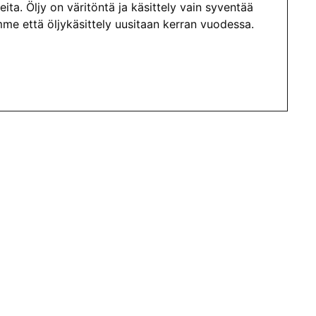
eita. Öljy on väritöntä ja käsittely vain syventää
me että öljykäsittely uusitaan kerran vuodessa.