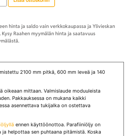
Lisää ostoskoriin
en hinta ja saldo vain verkkokaupassa ja Ylivieskan
 Kysy Raahen myymälän hinta ja saatavuus
mälästä.
mistettu 2100 mm pitkä, 600 mm leveä ja 140
ä oikeaan mittaan. Valmislaude moduuleista
uuden. Pakkauksessa on mukana kaikki
aessa asennettava tukijalka on ostettava
öljyllä
ennen käyttöönottoa. Parafiiniöljy on
a ja helpottaa sen puhtaana pitämistä. Koska