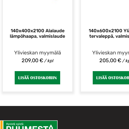
140x400x2100 Alalaude
140x600x2100 Yl
lämpöhaapa, valmislaude
tervaleppä, valmi
Ylivieskan myymälä
Ylivieskan myy
209,00
€
205,00
€
/ kpl
/ k
LISÄÄ OSTOSKORIIN
LISÄÄ OSTOSKOR