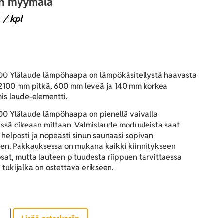
an myymälä
€
/ kpl
0 Ylälaude lämpöhaapa on lämpökäsitellystä haavasta
 2100 mm pitkä, 600 mm leveä ja 140 mm korkea
is laude-elementti.
0 Ylälaude lämpöhaapa on pienellä vaivalla
issä oikeaan mittaan. Valmislaude moduuleista saat
helposti ja nopeasti sinun saunaasi sopivan
en. Pakkauksessa on mukana kaikki kiinnitykseen
osat, mutta lauteen pituudesta riippuen tarvittaessa
tukijalka on ostettava erikseen.