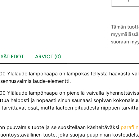
Tämän tuotte
myymälässä.
suoraan myy
ISÄTIEDOT
ARVIOT (0)
 Ylälaude lämpöhaapa on lämpökäsitellystä haavasta val
ennusvalmis laude-elementti.
 Ylälaude lämpöhaapa on pienellä vaivalla lyhennettäviss
ttua helposti ja nopeasti sinun saunaasi sopivan kokonais
 tarvittavat osat, mutta lauteen pituudesta riippuen tarvitt
on puuvalmis tuote ja se suositellaan käsiteltäväksi
parafiini
luontoystävällinen tuote, joka suojaa puupinnan kosteudelt