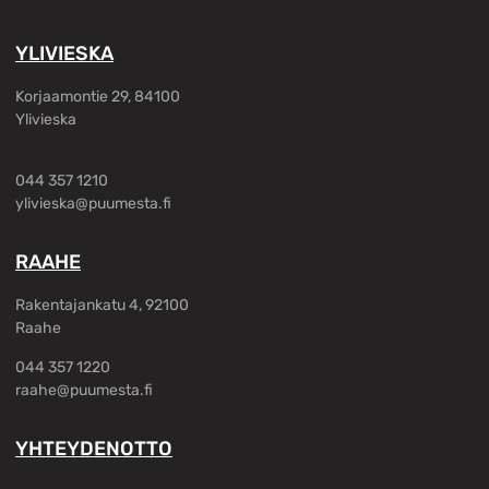
YLIVIESKA
Korjaamontie 29, 84100
Ylivieska
044 357 1210
ylivieska@puumesta.fi
RAAHE
Rakentajankatu 4, 92100
Raahe
044 357 1220
raahe@puumesta.fi
YHTEYDENOTTO