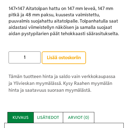
147×147 Aitatolpan hattu on 147 mm leveä, 147 mm
pitkä ja 48 mm paksu, kuusesta valmistettu,
puuvalmis suojahattu aitatolpalle. Tolpanhatulla saat
aidastasi viimeistellyn näköisen ja samalla suojaat
aidan pystypilarien päät tehokkaasti säärasitukselta.
Lisää ostoskoriin
Tämän tuotteen hinta ja saldo vain verkkokaupassa
ja Ylivieskan myymälässä. Kysy Raahen myymälän
hinta ja saatavuus suoraan myymälästä.
KUVAUS
LISÄTIEDOT
ARVIOT (0)