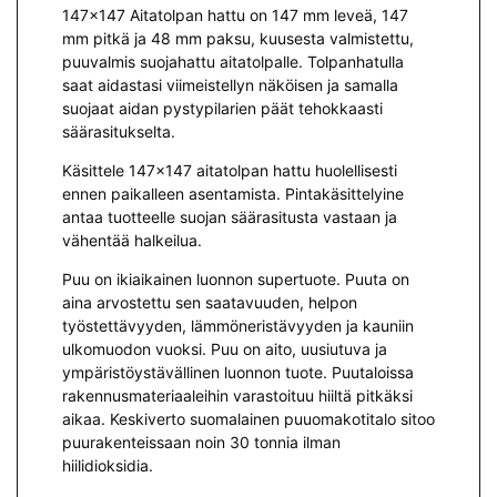
147×147 Aitatolpan hattu on 147 mm leveä, 147
mm pitkä ja 48 mm paksu, kuusesta valmistettu,
puuvalmis suojahattu aitatolpalle. Tolpanhatulla
saat aidastasi viimeistellyn näköisen ja samalla
suojaat aidan pystypilarien päät tehokkaasti
säärasitukselta.
Käsittele 147×147 aitatolpan hattu huolellisesti
ennen paikalleen asentamista. Pintakäsittelyine
antaa tuotteelle suojan säärasitusta vastaan ja
vähentää halkeilua.
Puu on ikiaikainen luonnon supertuote. Puuta on
aina arvostettu sen saatavuuden, helpon
työstettävyyden, lämmöneristävyyden ja kauniin
ulkomuodon vuoksi. Puu on aito, uusiutuva ja
ympäristöystävällinen luonnon tuote. Puutaloissa
rakennusmateriaaleihin varastoituu hiiltä pitkäksi
aikaa. Keskiverto suomalainen puuomakotitalo sitoo
puurakenteissaan noin 30 tonnia ilman
hiilidioksidia.