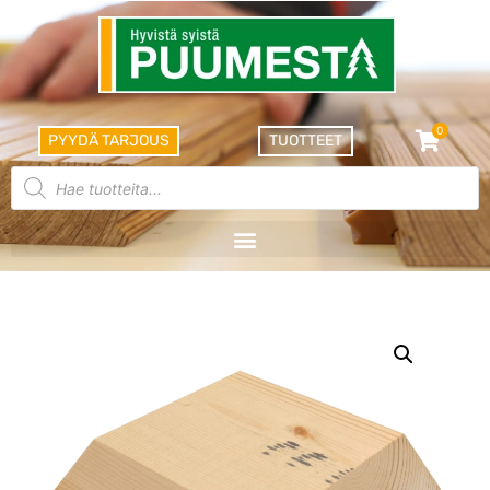
0
PYYDÄ TARJOUS
TUOTTEET