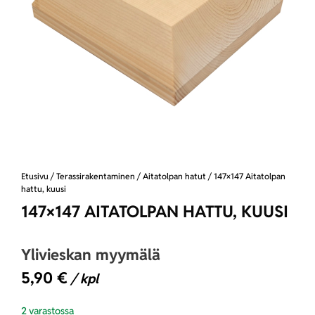
Etusivu
/
Terassirakentaminen
/
Aitatolpan hatut
/ 147×147 Aitatolpan
hattu, kuusi
147×147 AITATOLPAN HATTU, KUUSI
Ylivieskan myymälä
5,90
€
/ kpl
2 varastossa