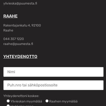
ylivieska@puumesta.fi
RAAHE
Rakentajankatu 4, 92100
Raahe
044 357 1220
raahe@puumesta.fi
YHTEYDENOTTO
Yhteydenottoni koskee:
Ylivieskan myymälää
Raahen myymälää