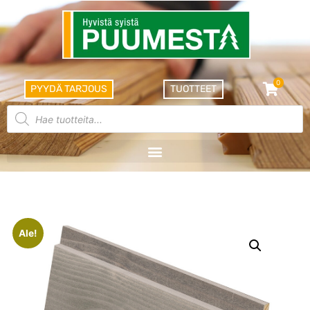
0
PYYDÄ TARJOUS
TUOTTEET
Ale!