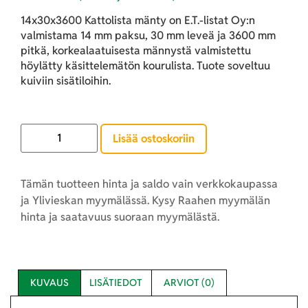
14x30x3600 Kattolista mänty on E.T.-listat Oy:n
valmistama 14 mm paksu, 30 mm leveä ja 3600 mm
pitkä, korkealaatuisesta männystä valmistettu
höylätty käsittelemätön kourulista. Tuote soveltuu
kuiviin sisätiloihin.
Lisää ostoskoriin
Tämän tuotteen hinta ja saldo vain verkkokaupassa
ja Ylivieskan myymälässä. Kysy Raahen myymälän
hinta ja saatavuus suoraan myymälästä.
KUVAUS
LISÄTIEDOT
ARVIOT (0)