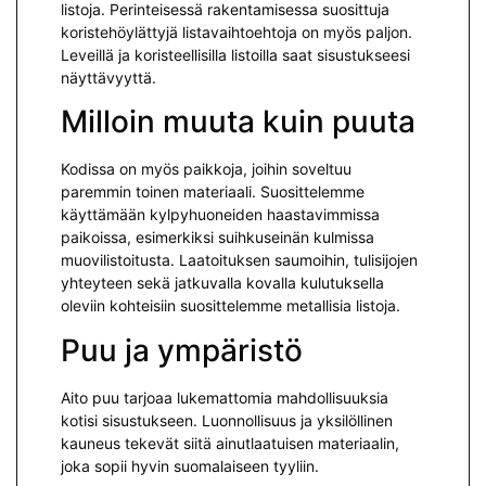
listoja. Perinteisessä rakentamisessa suosittuja
koristehöylättyjä listavaihtoehtoja on myös paljon.
Leveillä ja koristeellisilla listoilla saat sisustukseesi
näyttävyyttä.
Milloin muuta kuin puuta
Kodissa on myös paikkoja, joihin soveltuu
paremmin toinen materiaali. Suosittelemme
käyttämään kylpyhuoneiden haastavimmissa
paikoissa, esimerkiksi suihkuseinän kulmissa
muovilistoitusta. Laatoituksen saumoihin, tulisijojen
yhteyteen sekä jatkuvalla kovalla kulutuksella
oleviin kohteisiin suosittelemme metallisia listoja.
Puu ja ympäristö
Aito puu tarjoaa lukemattomia mahdollisuuksia
kotisi sisustukseen. Luonnollisuus ja yksilöllinen
kauneus tekevät siitä ainutlaatuisen materiaalin,
joka sopii hyvin suomalaiseen tyyliin.