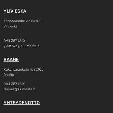
YLIVIESKA
Korjaamontie 29, 84100
Ylivieska
044 357 1210
ylivieska@puumesta.fi
RAAHE
Rakentajankatu 4, 92100
Raahe
044 357 1220
raahe@puumesta.fi
YHTEYDENOTTO