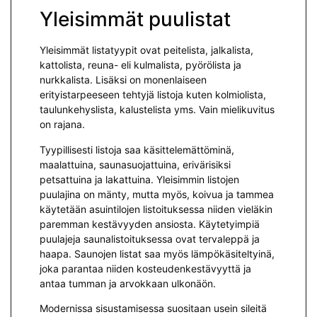
Yleisimmät puulistat
Yleisimmät listatyypit ovat peitelista, jalkalista,
kattolista, reuna- eli kulmalista, pyörölista ja
nurkkalista. Lisäksi on monenlaiseen
erityistarpeeseen tehtyjä listoja kuten kolmiolista,
taulunkehyslista, kalustelista yms. Vain mielikuvitus
on rajana.
Tyypillisesti listoja saa käsittelemättöminä,
maalattuina, saunasuojattuina, erivärisiksi
petsattuina ja lakattuina. Yleisimmin listojen
puulajina on mänty, mutta myös, koivua ja tammea
käytetään asuintilojen listoituksessa niiden vieläkin
paremman kestävyyden ansiosta. Käytetyimpiä
puulajeja saunalistoituksessa ovat tervaleppä ja
haapa. Saunojen listat saa myös lämpökäsiteltyinä,
joka parantaa niiden kosteudenkestävyyttä ja
antaa tumman ja arvokkaan ulkonäön.
Modernissa sisustamisessa suositaan usein sileitä