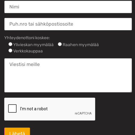
Yhteydenottoni koskee:
Ylivieskan myymälää
Raahen myymälää
Verkkokauppaa