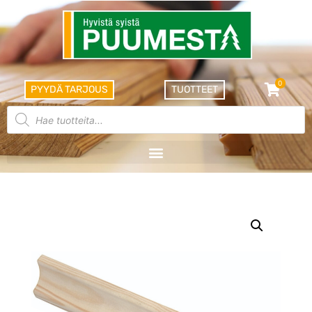
0
PYYDÄ TARJOUS
TUOTTEET