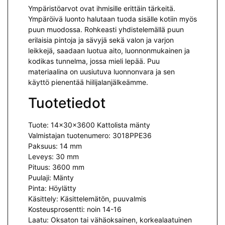
Ympäristöarvot ovat ihmisille erittäin tärkeitä.
Ympäröivä luonto halutaan tuoda sisälle kotiin myös
puun muodossa. Rohkeasti yhdistelemällä puun
erilaisia pintoja ja sävyjä sekä valon ja varjon
leikkejä, saadaan luotua aito, luonnonmukainen ja
kodikas tunnelma, jossa mieli lepää. Puu
materiaalina on uusiutuva luonnonvara ja sen
käyttö pienentää hiilijalanjälkeämme.
Tuotetiedot
Tuote: 14x30x3600 Kattolista mänty
Valmistajan tuotenumero: 3018PPE36
Paksuus: 14 mm
Leveys: 30 mm
Pituus: 3600 mm
Puulaji: Mänty
Pinta: Höylätty
Käsittely: Käsittelemätön, puuvalmis
Kosteusprosentti: noin 14-16
Laatu: Oksaton tai vähäoksainen, korkealaatuinen