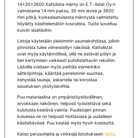
14x30x3600 Kattolista mänty on E.T.-listat Oy:n
valmistama 14 mm paksu, 30 mm leveä ja 3600
mm pitkä, korkealaatuisesta männystä valmistettu
höylätty käsittelemätön kourulista. Tuote soveltuu
kuiviin sisätiloihin.
Listoja käytetään yleisimmin saumakohdissa, jolloin
pinnoista tulee viimeistellyn näköisiä. Kattolistat
ovat myös käytännöllisiä, sillä ne estävät pölyn ja
lian kertymisen vaikeasti puhdistettaviin rakoihin.
Listoilla voidaan myös peittää esimerkiksi
sähköjohtoja, kääntää paneloinnin suuntaa,
kehystää tauluja, askarrella tai korostaa
sisustuksen yksityiskohtia.
Puu materiaalina on ympäristöystävällinen,
arvokkaan näköinen, helposti työstettävä sekä
kulutusta kestävä valinta. Puulistojen pinnan
kuluessa ne on helposti hiottavissa ja uudelleen
käsiteltävissä. Puu kestää myös hyvin kosteutta.
Katso perusohjeita ja vinkkejä listoitukseen
tästä
.