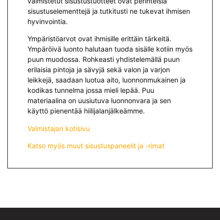
valmistetut sisustustuotteet ovat perinteisiä
sisustuselementtejä ja tutkitusti ne tukevat ihmisen
hyvinvointia.
Ympäristöarvot ovat ihmisille erittäin tärkeitä.
Ympäröivä luonto halutaan tuoda sisälle kotiin myös
puun muodossa. Rohkeasti yhdistelemällä puun
erilaisia pintoja ja sävyjä sekä valon ja varjon
leikkejä, saadaan luotua aito, luonnonmukainen ja
kodikas tunnelma jossa mieli lepää. Puu
materiaalina on uusiutuva luonnonvara ja sen
käyttö pienentää hiilijalanjälkeämme.
Valmistajan kotisivu
Katso myös muut sisustuspaneelit ja -rimat