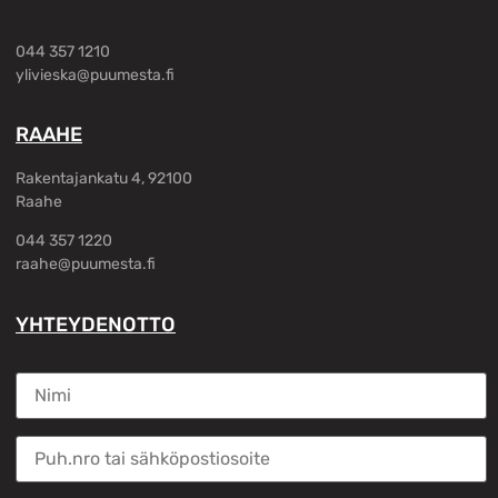
044 357 1210
ylivieska@puumesta.fi
RAAHE
Rakentajankatu 4, 92100
Raahe
044 357 1220
raahe@puumesta.fi
YHTEYDENOTTO