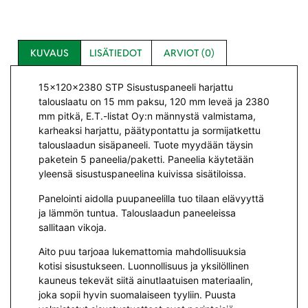
KUVAUS
LISÄTIEDOT
ARVIOT (0)
15x120x2380 STP Sisustuspaneeli harjattu
talouslaatu on 15 mm paksu, 120 mm leveä ja 2380
mm pitkä, E.T.-listat Oy:n männystä valmistama,
karheaksi harjattu, päätypontattu ja sormijatkettu
talouslaadun sisäpaneeli. Tuote myydään täysin
paketein 5 paneelia/paketti. Paneelia käytetään
yleensä sisustuspaneelina kuivissa sisätiloissa.
Panelointi aidolla puupaneelilla tuo tilaan elävyyttä
ja lämmön tuntua. Talouslaadun paneeleissa
sallitaan vikoja.
Aito puu tarjoaa lukemattomia mahdollisuuksia
kotisi sisustukseen. Luonnollisuus ja yksilöllinen
kauneus tekevät siitä ainutlaatuisen materiaalin,
joka sopii hyvin suomalaiseen tyyliin. Puusta