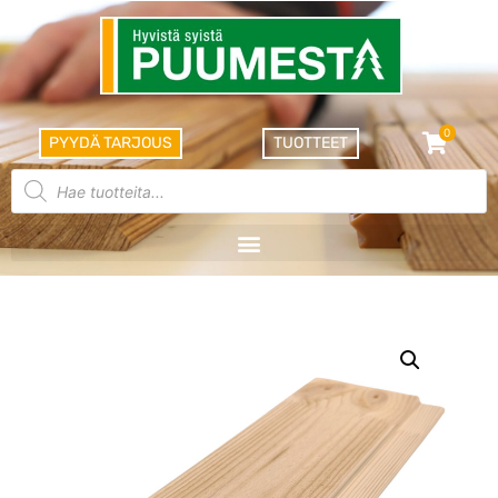
0
PYYDÄ TARJOUS
TUOTTEET