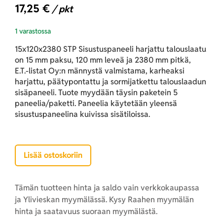
17,25
€
/ pkt
1 varastossa
15x120x2380 STP Sisustuspaneeli harjattu talouslaatu
on 15 mm paksu, 120 mm leveä ja 2380 mm pitkä,
E.T.-listat Oy:n männystä valmistama, karheaksi
harjattu, päätypontattu ja sormijatkettu talouslaadun
sisäpaneeli. Tuote myydään täysin paketein 5
paneelia/paketti. Paneelia käytetään yleensä
sisustuspaneelina kuivissa sisätiloissa.
Lisää ostoskoriin
Tämän tuotteen hinta ja saldo vain verkkokaupassa
ja Ylivieskan myymälässä. Kysy Raahen myymälän
hinta ja saatavuus suoraan myymälästä.