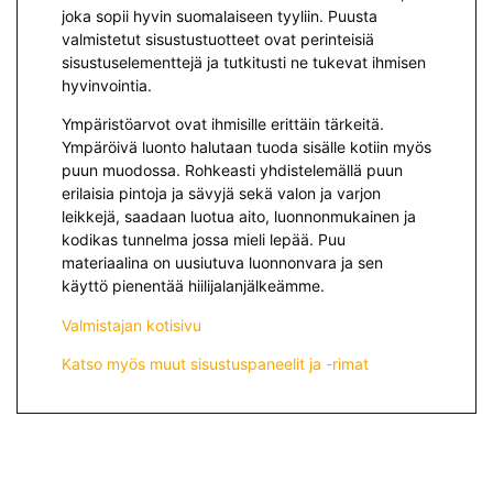
joka sopii hyvin suomalaiseen tyyliin. Puusta
valmistetut sisustustuotteet ovat perinteisiä
sisustuselementtejä ja tutkitusti ne tukevat ihmisen
hyvinvointia.
Ympäristöarvot ovat ihmisille erittäin tärkeitä.
Ympäröivä luonto halutaan tuoda sisälle kotiin myös
puun muodossa. Rohkeasti yhdistelemällä puun
erilaisia pintoja ja sävyjä sekä valon ja varjon
leikkejä, saadaan luotua aito, luonnonmukainen ja
kodikas tunnelma jossa mieli lepää. Puu
materiaalina on uusiutuva luonnonvara ja sen
käyttö pienentää hiilijalanjälkeämme.
Valmistajan kotisivu
Katso myös muut sisustuspaneelit ja -rimat