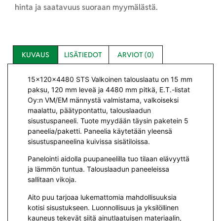
hinta ja saatavuus suoraan myymälästä.
KUVAUS
LISÄTIEDOT
ARVIOT (0)
15x120x4480 STS Valkoinen talouslaatu on 15 mm
paksu, 120 mm leveä ja 4480 mm pitkä, E.T.-listat
Oy:n VM/EM männystä valmistama, valkoiseksi
maalattu, päätypontattu, talouslaadun
sisustuspaneeli. Tuote myydään täysin paketein 5
paneelia/paketti. Paneelia käytetään yleensä
sisustuspaneelina kuivissa sisätiloissa.
Panelointi aidolla puupaneelilla tuo tilaan elävyyttä
ja lämmön tuntua. Talouslaadun paneeleissa
sallitaan vikoja.
Aito puu tarjoaa lukemattomia mahdollisuuksia
kotisi sisustukseen. Luonnollisuus ja yksilöllinen
kauneus tekevät siitä ainutlaatuisen materiaalin,