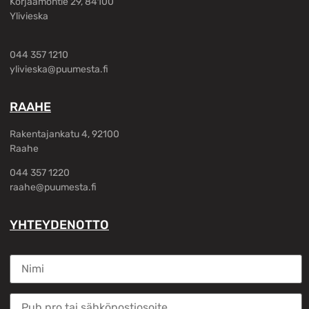
Korjaamontie 29, 84100
Ylivieska
044 357 1210
ylivieska@puumesta.fi
RAAHE
Rakentajankatu 4, 92100
Raahe
044 357 1220
raahe@puumesta.fi
YHTEYDENOTTO