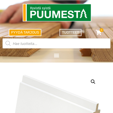
0
PYYDÄ TARJOUS
TUOTTEET