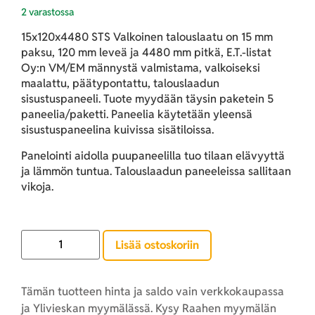
2 varastossa
15x120x4480 STS Valkoinen talouslaatu on 15 mm
paksu, 120 mm leveä ja 4480 mm pitkä, E.T.-listat
Oy:n VM/EM männystä valmistama, valkoiseksi
maalattu, päätypontattu, talouslaadun
sisustuspaneeli. Tuote myydään täysin paketein 5
paneelia/paketti. Paneelia käytetään yleensä
sisustuspaneelina kuivissa sisätiloissa.
Panelointi aidolla puupaneelilla tuo tilaan elävyyttä
ja lämmön tuntua. Talouslaadun paneeleissa sallitaan
vikoja.
Lisää ostoskoriin
Tämän tuotteen hinta ja saldo vain verkkokaupassa
ja Ylivieskan myymälässä. Kysy Raahen myymälän