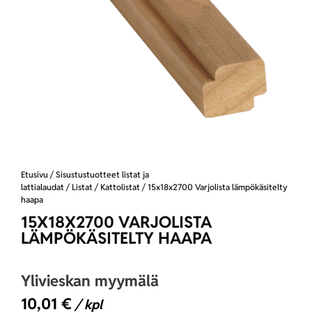
Etusivu
/
Sisustustuotteet listat ja
lattialaudat
/
Listat
/
Kattolistat
/ 15x18x2700 Varjolista lämpökäsitelty
haapa
15X18X2700 VARJOLISTA
LÄMPÖKÄSITELTY HAAPA
Ylivieskan myymälä
10,01
€
/ kpl