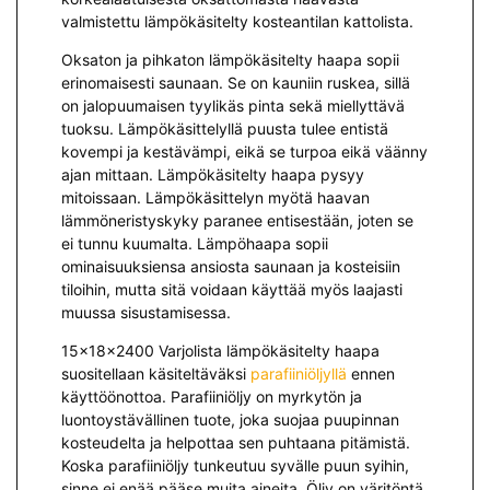
valmistettu lämpökäsitelty kosteantilan kattolista.
Oksaton ja pihkaton lämpökäsitelty haapa sopii
erinomaisesti saunaan. Se on kauniin ruskea, sillä
on jalopuumaisen tyylikäs pinta sekä miellyttävä
tuoksu. Lämpökäsittelyllä puusta tulee entistä
kovempi ja kestävämpi, eikä se turpoa eikä väänny
ajan mittaan. Lämpökäsitelty haapa pysyy
mitoissaan. Lämpökäsittelyn myötä haavan
lämmöneristyskyky paranee entisestään, joten se
ei tunnu kuumalta. Lämpöhaapa sopii
ominaisuuksiensa ansiosta saunaan ja kosteisiin
tiloihin, mutta sitä voidaan käyttää myös laajasti
muussa sisustamisessa.
15x18x2400 Varjolista lämpökäsitelty haapa
suositellaan käsiteltäväksi
parafiiniöljyllä
ennen
käyttöönottoa. Parafiiniöljy on myrkytön ja
luontoystävällinen tuote, joka suojaa puupinnan
kosteudelta ja helpottaa sen puhtaana pitämistä.
Koska parafiiniöljy tunkeutuu syvälle puun syihin,
sinne ei enää pääse muita aineita. Öljy on väritöntä