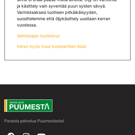
ja käsittely vain syventää puun syiden sävyä.
Varmistaaksesi tuotteen pitkäikäisyyden,
suosittelemme että öljykäsittely uusitaan kerran
vuodessa.
Valmistajan tuotesivut
Katso myös muut kosteantilan listat
Parasta palvelua Puumestasta!