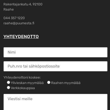
Rakentajankatu 4, 92100
Raahe
044 357 1220
raahe@puumesta.fi
YHTEYDENOTTO
Yhteydenottoni koskee:
Ylivieskan myymälää
Raahen myymälää
Verkkokauppaa