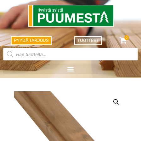
0
PYYDÄ TARJOUS
TUOTTEET