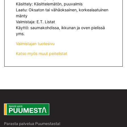
Käsittely: Käsittelemätön, puuvalmis
Laatu: Oksaton tai vähäoksainen, korkealaatuinen
mänty
Valmistaja: E.T. Listat
Käyttö: saumakohdissa, ikkunan ja oven pielissä
yms.
Valmistajan tuotesivu
Katso myös muut peitelistat
Parasta palvelua Puumestasta!