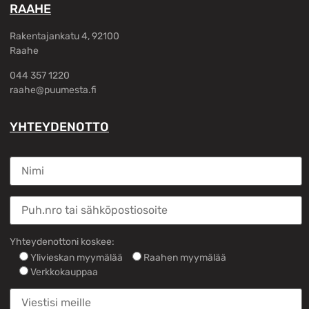
RAAHE
Rakentajankatu 4, 92100
Raahe
044 357 1220
raahe@puumesta.fi
YHTEYDENOTTO
Yhteydenottoni koskee:
Ylivieskan myymälää
Raahen myymälää
Verkkokauppaa