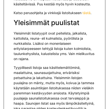
käsiteltävissä. Puu kestää myös hyvin kosteutta.
Katso perusohjeita ja vinkkejä listoitukseen
tästä
.
Yleisimmät puulistat
Yleisimmät listatyypit ovat peitelista, jalkalista,
kattolista, reuna- eli kulmalista, pyörölista ja
nurkkalista. Lisäksi on monenlaiseen
erityistarpeeseen tehtyjä listoja kuten kolmiolista,
taulunkehyslista, kalustelista yms. Vain mielikuvitus
on rajana.
Tyypillisesti listoja saa käsittelemättöminä,
maalattuina, saunasuojattuina, erivärisiksi
petsattuina ja lakattuina. Yleisimmin listojen
puulajina on mänty, mutta myös, koivua ja tammea
käytetään asuintilojen listoituksessa niiden vieläkin
paremman kestävyyden ansiosta. Käytetyimpiä
puulajeja saunalistoituksessa ovat tervaleppä ja
haapa. Saunojen listat saa myös lämpökäsiteltyinä,
joka parantaa niiden kosteudenkestävyyttä ja