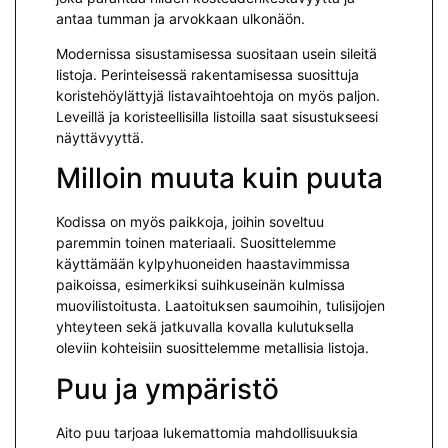
antaa tumman ja arvokkaan ulkonäön.
Modernissa sisustamisessa suositaan usein sileitä
listoja. Perinteisessä rakentamisessa suosittuja
koristehöylättyjä listavaihtoehtoja on myös paljon.
Leveillä ja koristeellisilla listoilla saat sisustukseesi
näyttävyyttä.
Milloin muuta kuin puuta
Kodissa on myös paikkoja, joihin soveltuu
paremmin toinen materiaali. Suosittelemme
käyttämään kylpyhuoneiden haastavimmissa
paikoissa, esimerkiksi suihkuseinän kulmissa
muovilistoitusta. Laatoituksen saumoihin, tulisijojen
yhteyteen sekä jatkuvalla kovalla kulutuksella
oleviin kohteisiin suosittelemme metallisia listoja.
Puu ja ympäristö
Aito puu tarjoaa lukemattomia mahdollisuuksia