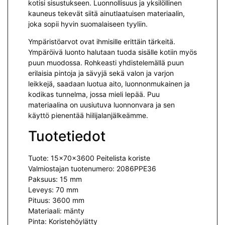
kotisi sisustukseen. Luonnollisuus ja yksilöllinen
kauneus tekevät siitä ainutlaatuisen materiaalin,
joka sopii hyvin suomalaiseen tyyliin.
Ympäristöarvot ovat ihmisille erittäin tärkeitä.
Ympäröivä luonto halutaan tuoda sisälle kotiin myös
puun muodossa. Rohkeasti yhdistelemällä puun
erilaisia pintoja ja sävyjä sekä valon ja varjon
leikkejä, saadaan luotua aito, luonnonmukainen ja
kodikas tunnelma, jossa mieli lepää. Puu
materiaalina on uusiutuva luonnonvara ja sen
käyttö pienentää hiilijalanjälkeämme.
Tuotetiedot
Tuote: 15x70x3600 Peitelista koriste
Valmiostajan tuotenumero: 2086PPE36
Paksuus: 15 mm
Leveys: 70 mm
Pituus: 3600 mm
Materiaali: mänty
Pinta: Koristehöylätty