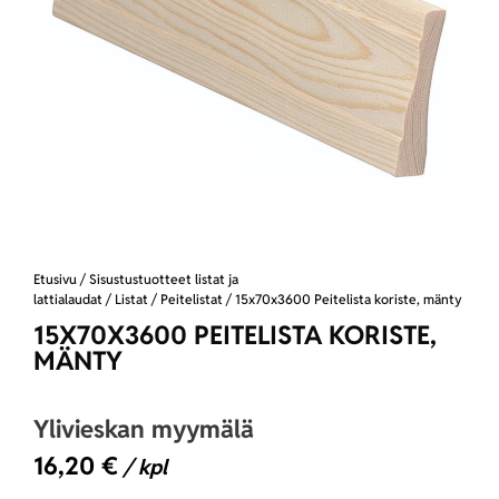
Etusivu
/
Sisustustuotteet listat ja
lattialaudat
/
Listat
/
Peitelistat
/ 15x70x3600 Peitelista koriste, mänty
15X70X3600 PEITELISTA KORISTE,
MÄNTY
Ylivieskan myymälä
16,20
€
/ kpl