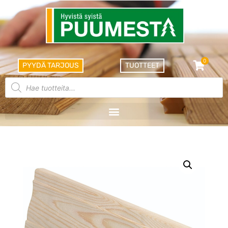
0
PYYDÄ TARJOUS
TUOTTEET