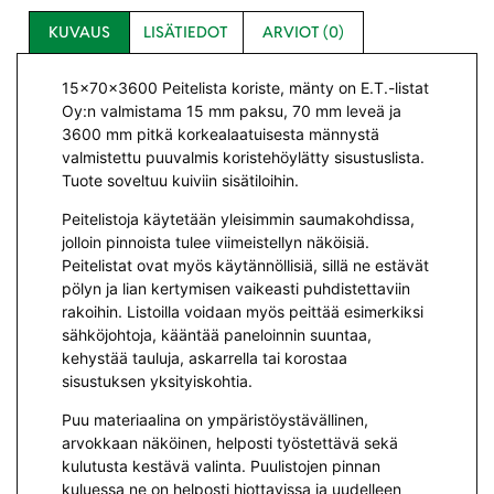
KUVAUS
LISÄTIEDOT
ARVIOT (0)
15x70x3600 Peitelista koriste, mänty on E.T.-listat
Oy:n valmistama 15 mm paksu, 70 mm leveä ja
3600 mm pitkä korkealaatuisesta männystä
valmistettu puuvalmis koristehöylätty sisustuslista.
Tuote soveltuu kuiviin sisätiloihin.
Peitelistoja käytetään yleisimmin saumakohdissa,
jolloin pinnoista tulee viimeistellyn näköisiä.
Peitelistat ovat myös käytännöllisiä, sillä ne estävät
pölyn ja lian kertymisen vaikeasti puhdistettaviin
rakoihin. Listoilla voidaan myös peittää esimerkiksi
sähköjohtoja, kääntää paneloinnin suuntaa,
kehystää tauluja, askarrella tai korostaa
sisustuksen yksityiskohtia.
Puu materiaalina on ympäristöystävällinen,
arvokkaan näköinen, helposti työstettävä sekä
kulutusta kestävä valinta. Puulistojen pinnan
kuluessa ne on helposti hiottavissa ja uudelleen