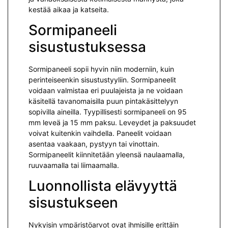
kestää aikaa ja katseita.
Sormipaneeli
sisustustuksessa
Sormipaneeli sopii hyvin niin moderniin, kuin
perinteiseenkin sisustustyyliin. Sormipaneelit
voidaan valmistaa eri puulajeista ja ne voidaan
käsitellä tavanomaisilla puun pintakäsittelyyn
sopivilla aineilla. Tyypillisesti sormipaneeli on 95
mm leveä ja 15 mm paksu. Leveydet ja paksuudet
voivat kuitenkin vaihdella. Paneelit voidaan
asentaa vaakaan, pystyyn tai vinottain.
Sormipaneelit kiinnitetään yleensä naulaamalla,
ruuvaamalla tai liimaamalla.
Luonnollista elävyyttä
sisustukseen
Nykyisin ympäristöarvot ovat ihmisille erittäin