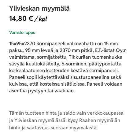
Ylivieskan myymälä
14,80
€
/ kpl
Varasto loppu
15x95x2370 Sormipaneeli valkovahattu on 15 mm
paksu, 95 mm leveä ja 2370 mm pitkä, E.T.-listat Oy:n
valmistama, sormijatkettu, Tikkurilan tuomenkukka
sävyllä kuultokäsitelty, 5-sorminen, päätypontattu,
korkealaatuinen kosteuden kestävä sormipaneeli.
Paneeli sopii käytettäväksi sisustuspaneelina sekä
kuivissa, että kosteissa sisätiloissa. Paneeli voidaan
asentaa pystyyn tai vaakaan.
Tämän tuotteen hinta ja saldo vain verkkokaupassa
ja Ylivieskan myymälässä. Kysy Raahen myymälän
hinta ja saatavuus suoraan myymälästä.