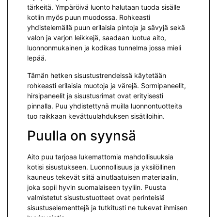
tärkeitä. Ympäröivä luonto halutaan tuoda sisälle
kotiin myös puun muodossa. Rohkeasti
yhdistelemällä puun erilaisia pintoja ja sävyjä sekä
valon ja varjon leikkejä, saadaan luotua aito,
luonnonmukainen ja kodikas tunnelma jossa mieli
lepää.
Tämän hetken sisustustrendeissä käytetään
rohkeasti erilaisia muotoja ja värejä. Sormipaneelit,
hirsipaneelit ja sisustusrimat ovat erityisesti
pinnalla. Puu yhdistettynä muilla luonnontuotteita
tuo raikkaan kevättuulahduksen sisätiloihin.
Puulla on syynsä
Aito puu tarjoaa lukemattomia mahdollisuuksia
kotisi sisustukseen. Luonnollisuus ja yksilöllinen
kauneus tekevät siitä ainutlaatuisen materiaalin,
joka sopii hyvin suomalaiseen tyyliin. Puusta
valmistetut sisustustuotteet ovat perinteisiä
sisustuselementtejä ja tutkitusti ne tukevat ihmisen