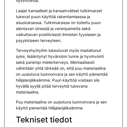
hyvinvointia.
Laajat kansalliset ja kansainväliset tutkimukset
tukevat puun käyttöä rakentamisessa ja
sisustuksessa. Tutkimuksissa on todettu puun
alentavan stressiä ja verenpainetta sekä
vaikuttavan positiivisesti ihmisten fyysiseen ja
psyykkiseen terveyteen.
Terveyshyötyihin lukeutuvat myös madaltunut
syke, lisääntynyt hyvänolon tunne ja hyvinvointi
sekä parempi mielenterveys. Mentaalisesti
vähintään yhtä tärkeää on, että puu materiaalina
on uusiutuva luonnonvara ja sen käyttö pienentää
hiilijalanjälkeämme. Puun käyttöä voidaan siis
hyvällä syyllä pitää terveyttä tukevana
materiaalina.
Puu materiaalina on uusiutuva luonnonvara ja sen
käyttö pienentää hiilijalanjälkeämme.
Tekniset tiedot