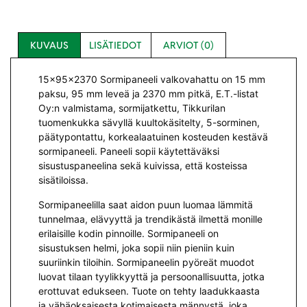
KUVAUS
LISÄTIEDOT
ARVIOT (0)
15x95x2370 Sormipaneeli valkovahattu on 15 mm
paksu, 95 mm leveä ja 2370 mm pitkä, E.T.-listat
Oy:n valmistama, sormijatkettu, Tikkurilan
tuomenkukka sävyllä kuultokäsitelty, 5-sorminen,
päätypontattu, korkealaatuinen kosteuden kestävä
sormipaneeli. Paneeli sopii käytettäväksi
sisustuspaneelina sekä kuivissa, että kosteissa
sisätiloissa.
Sormipaneelilla saat aidon puun luomaa lämmitä
tunnelmaa, elävyyttä ja trendikästä ilmettä monille
erilaisille kodin pinnoille. Sormipaneeli on
sisustuksen helmi, joka sopii niin pieniin kuin
suuriinkin tiloihin. Sormipaneelin pyöreät muodot
luovat tilaan tyylikkyyttä ja persoonallisuutta, jotka
erottuvat edukseen. Tuote on tehty laadukkaasta
ja vähäoksaisesta kotimaisesta männystä, joka