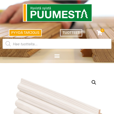
0
PYYDÄ TARJOUS
TUOTTEET