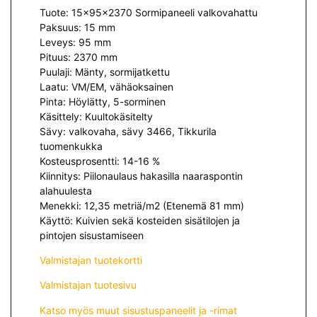
Tuote: 15x95x2370 Sormipaneeli valkovahattu
Paksuus: 15 mm
Leveys: 95 mm
Pituus: 2370 mm
Puulaji: Mänty, sormijatkettu
Laatu: VM/EM, vähäoksainen
Pinta: Höylätty, 5-sorminen
Käsittely: Kuultokäsitelty
Sävy: valkovaha, sävy 3466, Tikkurila
tuomenkukka
Kosteusprosentti: 14-16 %
Kiinnitys: Piilonaulaus hakasilla naaraspontin
alahuulesta
Menekki: 12,35 metriä/m2 (Etenemä 81 mm)
Käyttö: Kuivien sekä kosteiden sisätilojen ja
pintojen sisustamiseen
Valmistajan tuotekortti
Valmistajan tuotesivu
Katso myös muut sisustuspaneelit ja -rimat