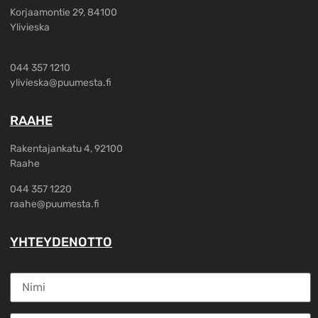
Korjaamontie 29, 84100
Ylivieska
044 357 1210
ylivieska@puumesta.fi
RAAHE
Rakentajankatu 4, 92100
Raahe
044 357 1220
raahe@puumesta.fi
YHTEYDENOTTO