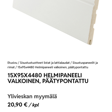
Etusivu
/
Sisustustuotteet listat ja lattialaudat
/
Sisustuspaneelit ja
rimat
/ 15x95x4480 Helmipaneeli valkoinen, päätypontattu
15X95X4480 HELMIPANEELI
VALKOINEN, PÄÄTYPONTATTU
Ylivieskan myymälä
20,90
€
/ kpl