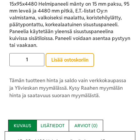
15x95x4480 Helmipaneeli mänty on 15 mm paksu, 95
mm leveä ja 4480 mm pitkä, E.T.-listat Oy:n
valmistama, valkoiseksi maalattu, koristehöylätty,
päätypontattu, korkealaatuinen sisustuspaneeli.
Paneelia käytetään yleensä sisustuspaneelina
kuivissa sisätiloissa. Paneeli voidaan asentaa pystyyn
tai vaakaan.
Lisää ostoskoriin
Tämän tuotteen hinta ja saldo vain verkkokaupassa
ja Ylivieskan myymälässä. Kysy Raahen myymälän
hinta ja saatavuus suoraan myymälästä.
KUVAUS
LISÄTIEDOT
ARVIOT (0)