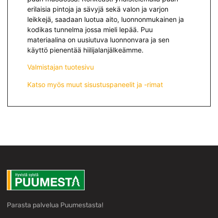
erilaisia pintoja ja sävyjä sekä valon ja varjon
leikkejä, saadaan luotua aito, luonnonmukainen ja
kodikas tunnelma jossa mieli lepää. Puu
materiaalina on uusiutuva luonnonvara ja sen
käyttö pienentää hiilijalanjälkeämme.
Valmistajan tuotesivu
Katso myös muut sisustuspaneelit ja -rimat
Parasta palvelua Puumestasta!