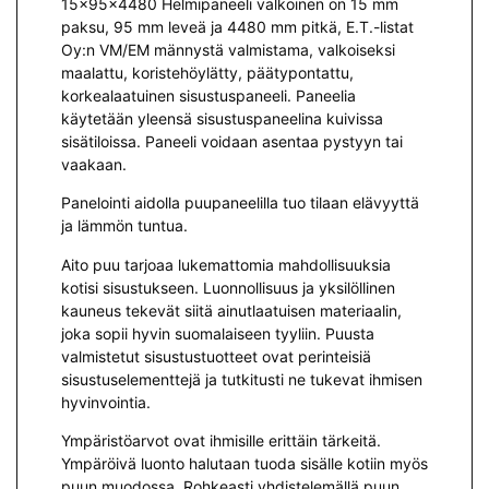
15x95x4480 Helmipaneeli valkoinen on 15 mm
paksu, 95 mm leveä ja 4480 mm pitkä, E.T.-listat
Oy:n VM/EM männystä valmistama, valkoiseksi
maalattu, koristehöylätty, päätypontattu,
korkealaatuinen sisustuspaneeli. Paneelia
käytetään yleensä sisustuspaneelina kuivissa
sisätiloissa. Paneeli voidaan asentaa pystyyn tai
vaakaan.
Panelointi aidolla puupaneelilla tuo tilaan elävyyttä
ja lämmön tuntua.
Aito puu tarjoaa lukemattomia mahdollisuuksia
kotisi sisustukseen. Luonnollisuus ja yksilöllinen
kauneus tekevät siitä ainutlaatuisen materiaalin,
joka sopii hyvin suomalaiseen tyyliin. Puusta
valmistetut sisustustuotteet ovat perinteisiä
sisustuselementtejä ja tutkitusti ne tukevat ihmisen
hyvinvointia.
Ympäristöarvot ovat ihmisille erittäin tärkeitä.
Ympäröivä luonto halutaan tuoda sisälle kotiin myös
puun muodossa. Rohkeasti yhdistelemällä puun