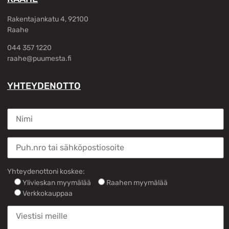
Rakentajankatu 4, 92100
Raahe
044 357 1220
raahe@puumesta.fi
YHTEYDENOTTO
Yhteydenottoni koskee:
Ylivieskan myymälää
Raahen myymälää
Verkkokauppaa