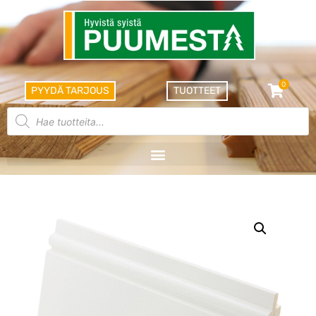
0
PYYDÄ TARJOUS
TUOTTEET