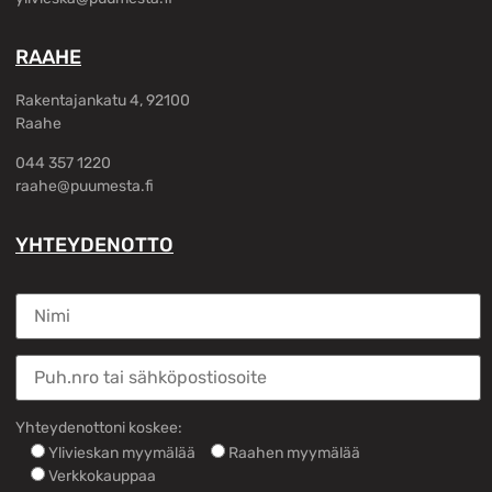
RAAHE
Rakentajankatu 4, 92100
Raahe
044 357 1220
raahe@puumesta.fi
YHTEYDENOTTO
Yhteydenottoni koskee:
Ylivieskan myymälää
Raahen myymälää
Verkkokauppaa