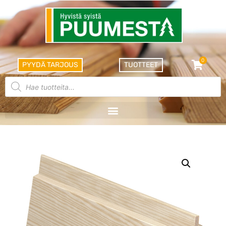
0
PYYDÄ TARJOUS
TUOTTEET