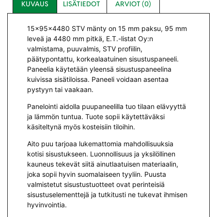
KUVAUS
LISÄTIEDOT
ARVIOT (0)
15x95x4480 STV mänty on 15 mm paksu, 95 mm
leveä ja 4480 mm pitkä, E.T.-listat Oy:n
valmistama, puuvalmis, STV profiilin,
päätypontattu, korkealaatuinen sisustuspaneeli.
Paneelia käytetään yleensä sisustuspaneelina
kuivissa sisätiloissa. Paneeli voidaan asentaa
pystyyn tai vaakaan.
Panelointi aidolla puupaneelilla tuo tilaan elävyyttä
ja lämmön tuntua. Tuote sopii käytettäväksi
käsiteltynä myös kosteisiin tiloihin.
Aito puu tarjoaa lukemattomia mahdollisuuksia
kotisi sisustukseen. Luonnollisuus ja yksilöllinen
kauneus tekevät siitä ainutlaatuisen materiaalin,
joka sopii hyvin suomalaiseen tyyliin. Puusta
valmistetut sisustustuotteet ovat perinteisiä
sisustuselementtejä ja tutkitusti ne tukevat ihmisen
hyvinvointia.