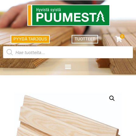
0
PYYDÄ TARJOUS
TUOTTEET