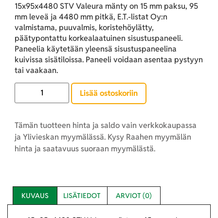
15x95x4480 STV Valeura mänty on 15 mm paksu, 95
mm leveä ja 4480 mm pitkä, E.T.-listat Oy:n
valmistama, puuvalmis, koristehöylätty,
päätypontattu korkealaatuinen sisustuspaneeli.
Paneelia käytetään yleensä sisustuspaneelina
kuivissa sisätiloissa. Paneeli voidaan asentaa pystyyn
tai vaakaan.
Lisää ostoskoriin
Tämän tuotteen hinta ja saldo vain verkkokaupassa
ja Ylivieskan myymälässä. Kysy Raahen myymälän
hinta ja saatavuus suoraan myymälästä.
KUVAUS
LISÄTIEDOT
ARVIOT (0)