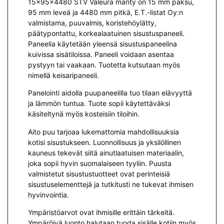
15x95x4480 STV Valeura mänty on 15 mm paksu,
95 mm leveä ja 4480 mm pitkä, E.T.-listat Oy:n
valmistama, puuvalmis, koristehöylätty,
päätypontattu, korkealaatuinen sisustuspaneeli.
Paneelia käytetään yleensä sisustuspaneelina
kuivissa sisätiloissa. Paneeli voidaan asentaa
pystyyn tai vaakaan. Tuotetta kutsutaan myös
nimellä keisaripaneeli.
Panelointi aidolla puupaneelilla tuo tilaan elävyyttä
ja lämmön tuntua. Tuote sopii käytettäväksi
käsiteltynä myös kosteisiin tiloihin.
Aito puu tarjoaa lukemattomia mahdollisuuksia
kotisi sisustukseen. Luonnollisuus ja yksilöllinen
kauneus tekevät siitä ainutlaatuisen materiaalin,
joka sopii hyvin suomalaiseen tyyliin. Puusta
valmistetut sisustustuotteet ovat perinteisiä
sisustuselementtejä ja tutkitusti ne tukevat ihmisen
hyvinvointia.
Ympäristöarvot ovat ihmisille erittäin tärkeitä.
Ympäröivä luonto halutaan tuoda sisälle kotiin myös