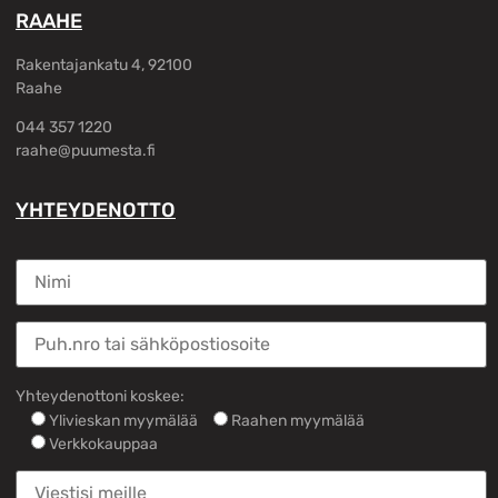
RAAHE
Rakentajankatu 4, 92100
Raahe
044 357 1220
raahe@puumesta.fi
YHTEYDENOTTO
Yhteydenottoni koskee:
Ylivieskan myymälää
Raahen myymälää
Verkkokauppaa