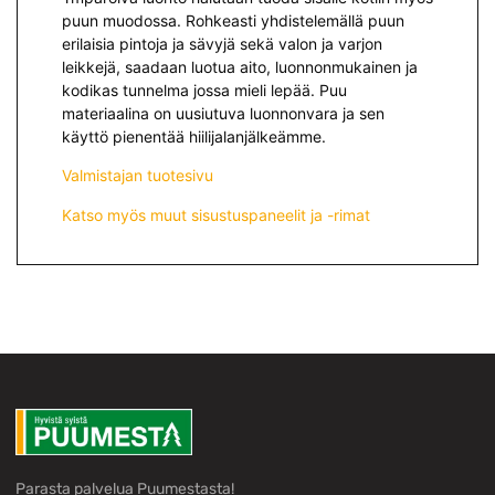
puun muodossa. Rohkeasti yhdistelemällä puun
erilaisia pintoja ja sävyjä sekä valon ja varjon
leikkejä, saadaan luotua aito, luonnonmukainen ja
kodikas tunnelma jossa mieli lepää. Puu
materiaalina on uusiutuva luonnonvara ja sen
käyttö pienentää hiilijalanjälkeämme.
Valmistajan tuotesivu
Katso myös muut sisustuspaneelit ja -rimat
Parasta palvelua Puumestasta!