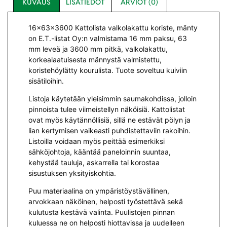
KUVAUS
LISÄTIEDOT
ARVIOT (0)
16x63x3600 Kattolista valkolakattu koriste, mänty
on E.T.-listat Oy:n valmistama 16 mm paksu, 63
mm leveä ja 3600 mm pitkä, valkolakattu,
korkealaatuisesta männystä valmistettu,
koristehöylätty kourulista. Tuote soveltuu kuiviin
sisätiloihin.
Listoja käytetään yleisimmin saumakohdissa, jolloin
pinnoista tulee viimeistellyn näköisiä. Kattolistat
ovat myös käytännöllisiä, sillä ne estävät pölyn ja
lian kertymisen vaikeasti puhdistettaviin rakoihin.
Listoilla voidaan myös peittää esimerkiksi
sähköjohtoja, kääntää paneloinnin suuntaa,
kehystää tauluja, askarrella tai korostaa
sisustuksen yksityiskohtia.
Puu materiaalina on ympäristöystävällinen,
arvokkaan näköinen, helposti työstettävä sekä
kulutusta kestävä valinta. Puulistojen pinnan
kuluessa ne on helposti hiottavissa ja uudelleen