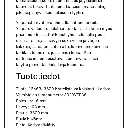
kotisi sisustukseen. Luonnollisuus ja yksilöllinen
kauneus tekevät siitä ainutlaatuisen materiaalin,
joka sopii hyvin suomalaiseen tyyliin.
Ympäristöarvot ovat ihmisille erittäin tärkeitä.
Ympäröivä luonto halutaan tuoda sisälle kotiin myös
puun muodossa. Rohkeasti yhdistelemällä puun
erilaisia pintoja ja sävyjä sekä valon ja varjon
leikkejä, saadaan luotua aito, luonnonmukainen ja
kodikas tunnelma, jossa mieli lepää. Puu
materiaalina on uusiutuva luonnonvara ja sen
käyttö pienentää hiilijalanjälkeämme.
Tuotetiedot
Tuote: 16x63x3600 Kattolista valkolakattu koriste
Valmistajan tuotenumero: 3020VPE36
Paksuus: 16 mm
Leveys: 63 mm
Pituus: 3600 mm
Puulaji: Mänty
Pinta: Koristehöylätty