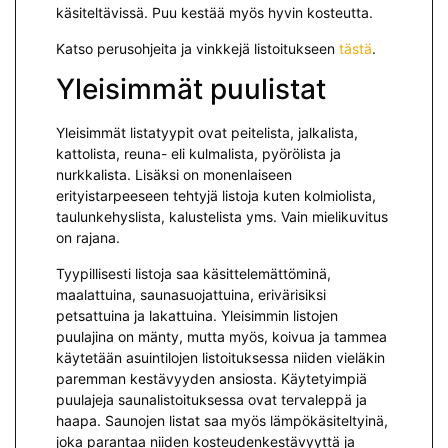
käsiteltävissä. Puu kestää myös hyvin kosteutta.
Katso perusohjeita ja vinkkejä listoitukseen
tästä
.
Yleisimmät puulistat
Yleisimmät listatyypit ovat peitelista, jalkalista,
kattolista, reuna- eli kulmalista, pyörölista ja
nurkkalista. Lisäksi on monenlaiseen
erityistarpeeseen tehtyjä listoja kuten kolmiolista,
taulunkehyslista, kalustelista yms. Vain mielikuvitus
on rajana.
Tyypillisesti listoja saa käsittelemättöminä,
maalattuina, saunasuojattuina, erivärisiksi
petsattuina ja lakattuina. Yleisimmin listojen
puulajina on mänty, mutta myös, koivua ja tammea
käytetään asuintilojen listoituksessa niiden vieläkin
paremman kestävyyden ansiosta. Käytetyimpiä
puulajeja saunalistoituksessa ovat tervaleppä ja
haapa. Saunojen listat saa myös lämpökäsiteltyinä,
joka parantaa niiden kosteudenkestävyyttä ja