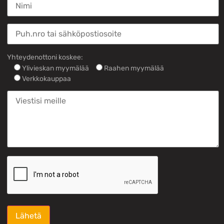
Yhteydenottoni koskee:
Ylivieskan myymälää
Raahen myymälää
Verkkokauppaa