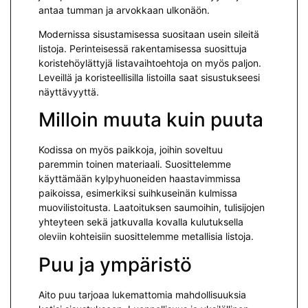
antaa tumman ja arvokkaan ulkonäön.
Modernissa sisustamisessa suositaan usein sileitä
listoja. Perinteisessä rakentamisessa suosittuja
koristehöylättyjä listavaihtoehtoja on myös paljon.
Leveillä ja koristeellisilla listoilla saat sisustukseesi
näyttävyyttä.
Milloin muuta kuin puuta
Kodissa on myös paikkoja, joihin soveltuu
paremmin toinen materiaali. Suosittelemme
käyttämään kylpyhuoneiden haastavimmissa
paikoissa, esimerkiksi suihkuseinän kulmissa
muovilistoitusta. Laatoituksen saumoihin, tulisijojen
yhteyteen sekä jatkuvalla kovalla kulutuksella
oleviin kohteisiin suosittelemme metallisia listoja.
Puu ja ympäristö
Aito puu tarjoaa lukemattomia mahdollisuuksia