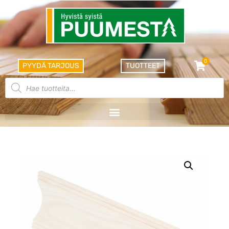
0
PYYDÄ TARJOUS
TUOTTEET