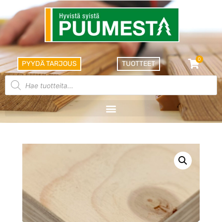
0
PYYDÄ TARJOUS
TUOTTEET