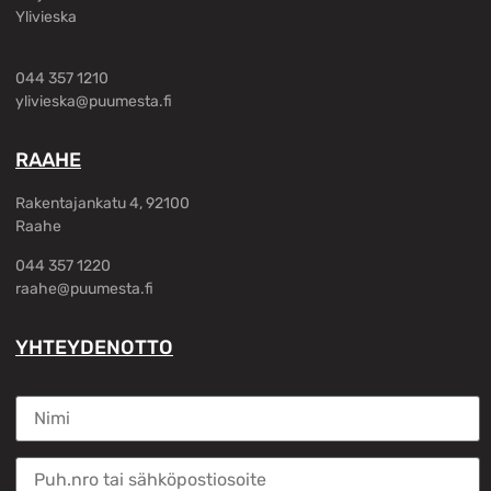
Ylivieska
044 357 1210
ylivieska@puumesta.fi
RAAHE
Rakentajankatu 4, 92100
Raahe
044 357 1220
raahe@puumesta.fi
YHTEYDENOTTO