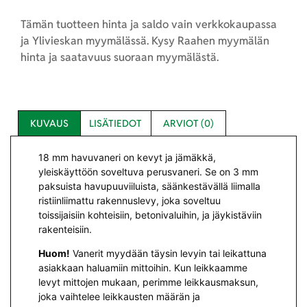
Tämän tuotteen hinta ja saldo vain verkkokaupassa
ja Ylivieskan myymälässä. Kysy Raahen myymälän
hinta ja saatavuus suoraan myymälästä.
KUVAUS
LISÄTIEDOT
ARVIOT (0)
18 mm havuvaneri on kevyt ja jämäkkä,
yleiskäyttöön soveltuva perusvaneri. Se on 3 mm
paksuista havupuuviiluista, säänkestävällä liimalla
ristiinliimattu rakennuslevy, joka soveltuu
toissijaisiin kohteisiin, betonivaluihin, ja jäykistäviin
rakenteisiin.
Huom!
Vanerit myydään täysin levyin tai leikattuna
asiakkaan haluamiin mittoihin. Kun leikkaamme
levyt mittojen mukaan, perimme leikkausmaksun,
joka vaihtelee leikkausten määrän ja