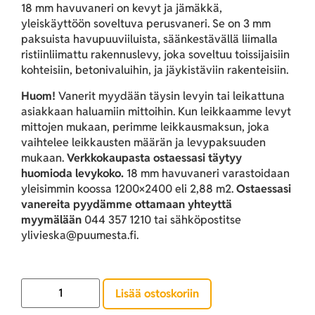
18 mm havuvaneri on kevyt ja jämäkkä,
yleiskäyttöön soveltuva perusvaneri. Se on 3 mm
paksuista havupuuviiluista, säänkestävällä liimalla
ristiinliimattu rakennuslevy, joka soveltuu toissijaisiin
kohteisiin, betonivaluihin, ja jäykistäviin rakenteisiin.
Huom!
Vanerit myydään täysin levyin tai leikattuna
asiakkaan haluamiin mittoihin. Kun leikkaamme levyt
mittojen mukaan, perimme leikkausmaksun, joka
vaihtelee leikkausten määrän ja levypaksuuden
mukaan.
Verkkokaupasta ostaessasi täytyy
huomioda levykoko.
18 mm havuvaneri varastoidaan
yleisimmin koossa 1200×2400 eli 2,88 m2.
Ostaessasi
vanereita pyydämme ottamaan yhteyttä
myymälään
044 357 1210 tai sähköpostitse
ylivieska@puumesta.fi.
Lisää ostoskoriin