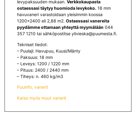
levypaksuuden mukaan.
Verkkokaupasta
ostaessasi täytyy huomioda levykoko.
18 mm
havuvaneri varastoidaan yleisimmin koossa
1200×2400 eli 2,88 m2.
Ostaessasi vanereita
pyydämme ottamaan yhteyttä myymälään
044
357 1210 tai sähköpostitse ylivieska@puumesta.fi.
Tekniset tiedot:
– Puulaji: Havupuu, Kuusi/Mänty
– Paksuus: 18 mm
– Leveys: 1200 / 1220 mm
– Pituus: 2400 / 2440 mm
– Tiheys: n. 460 kg/m3
Puuinfo, vanerit
Katso myös muut vanerit