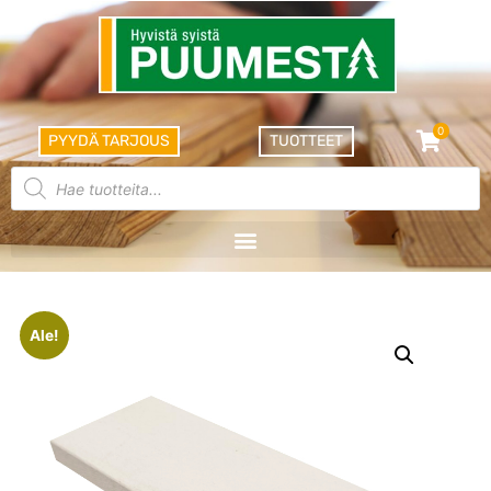
0
PYYDÄ TARJOUS
TUOTTEET
Ale!