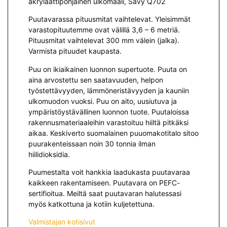
akrylaattipohjainen ulkomaali, Sävy Q702
Puutavarassa pituusmitat vaihtelevat. Yleisimmät
varastopituutemme ovat välillä 3,6 – 6 metriä.
Pituusmitat vaihtelevat 300 mm välein (jalka).
Varmista pituudet kaupasta.
Puu on ikiaikainen luonnon supertuote. Puuta on
aina arvostettu sen saatavuuden, helpon
työstettävyyden, lämmöneristävyyden ja kauniin
ulkomuodon vuoksi. Puu on aito, uusiutuva ja
ympäristöystävällinen luonnon tuote. Puutaloissa
rakennusmateriaaleihin varastoituu hiiltä pitkäksi
aikaa. Keskiverto suomalainen puuomakotitalo sitoo
puurakenteissaan noin 30 tonnia ilman
hiilidioksidia.
Puumestalta voit hankkia laadukasta puutavaraa
kaikkeen rakentamiseen. Puutavara on PEFC-
sertifioitua. Meiltä saat puutavaran halutessasi
myös katkottuna ja kotiin kuljetettuna.
Valmistajan kotisivut