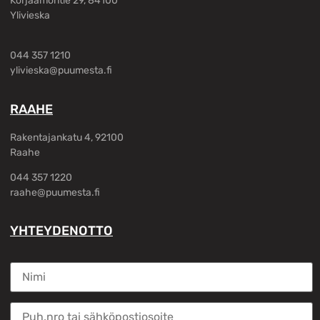
Korjaamontie 29, 84100
Ylivieska
044 357 1210
ylivieska@puumesta.fi
RAAHE
Rakentajankatu 4, 92100
Raahe
044 357 1220
raahe@puumesta.fi
YHTEYDENOTTO