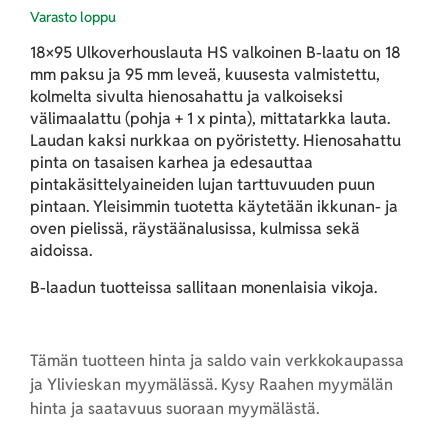
Varasto loppu
18×95 Ulkoverhouslauta HS valkoinen B-laatu on 18
mm paksu ja 95 mm leveä, kuusesta valmistettu,
kolmelta sivulta hienosahattu ja valkoiseksi
välimaalattu (pohja + 1 x pinta), mittatarkka lauta.
Laudan kaksi nurkkaa on pyöristetty. Hienosahattu
pinta on tasaisen karhea ja edesauttaa
pintakäsittelyaineiden lujan tarttuvuuden puun
pintaan. Yleisimmin tuotetta käytetään ikkunan- ja
oven pielissä, räystäänalusissa, kulmissa sekä
aidoissa.
B-laadun tuotteissa sallitaan monenlaisia vikoja.
Tämän tuotteen hinta ja saldo vain verkkokaupassa
ja Ylivieskan myymälässä. Kysy Raahen myymälän
hinta ja saatavuus suoraan myymälästä.