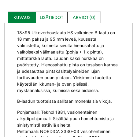
KUVAUS
LISÄTIEDOT
ARVIOT (0)
18×95 Ulkoverhouslauta HS valkoinen B-laatu on
18 mm paksu ja 95 mm leveä, kuusesta
valmistettu, kolmelta sivulta hienosahattu ja
valkoiseksi välimaalattu (pohja + 1 x pinta),
mittatarkka lauta. Laudan kaksi nurkkaa on
pyöristetty. Hienosahattu pinta on tasaisen karhea
ja edesauttaa pintakäsittelyaineiden lujan
tarttuvuuden puun pintaan. Yleisimmin tuotetta
käytetään ikkunan- ja oven pielissä,
räystäänalusissa, kulmissa sekä aidoissa.
B-laadun tuotteissa sallitaan monenlaisia vikoja.
Pohjamaali: Teknol 1881, vesiohenteinen
alkydipohjamaali. Sisältää puun homehtumista ja
sinistymistä estäviä aineita.
Pintamaali: NORDICA 3330-03 vesiohenteinen,