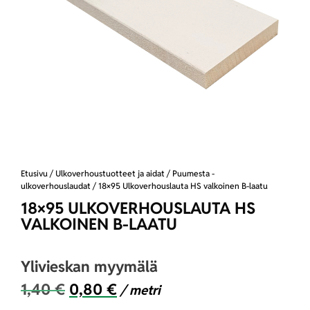
Etusivu
/
Ulkoverhoustuotteet ja aidat
/
Puumesta -
ulkoverhouslaudat
/ 18×95 Ulkoverhouslauta HS valkoinen B-laatu
18×95 ULKOVERHOUSLAUTA HS
VALKOINEN B-LAATU
Ylivieskan myymälä
1,40
€
0,80
€
/ metri