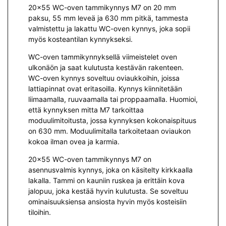
20×55 WC-oven tammikynnys M7 on 20 mm
paksu, 55 mm leveä ja 630 mm pitkä, tammesta
valmistettu ja lakattu WC-oven kynnys, joka sopii
myös kosteantilan kynnykseksi.
WC-oven tammikynnyksellä viimeistelet oven
ulkonäön ja saat kulutusta kestävän rakenteen.
WC-oven kynnys soveltuu oviaukkoihin, joissa
lattiapinnat ovat eritasoilla. Kynnys kiinnitetään
liimaamalla, ruuvaamalla tai proppaamalla. Huomioi,
että kynnyksen mitta M7 tarkoittaa
moduulimitoitusta, jossa kynnyksen kokonaispituus
on 630 mm. Moduulimitalla tarkoitetaan oviaukon
kokoa ilman ovea ja karmia.
20×55 WC-oven tammikynnys M7 on
asennusvalmis kynnys, joka on käsitelty kirkkaalla
lakalla. Tammi on kauniin ruskea ja erittäin kova
jalopuu, joka kestää hyvin kulutusta. Se soveltuu
ominaisuuksiensa ansiosta hyvin myös kosteisiin
tiloihin.