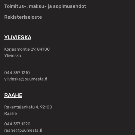
Toimitus-, maksu- ja sopimusehdot
Rekisteriseloste
YLIVIESKA
Korjaamontie 29, 84100
Ylivieska
044 357 1210
ylivieska@puumesta.fi
RAAHE
Rakentajankatu 4, 92100
Raahe
044 357 1220
raahe@puumesta.fi