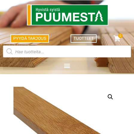
0
PYYDÄ TARJOUS
TUOTTEET