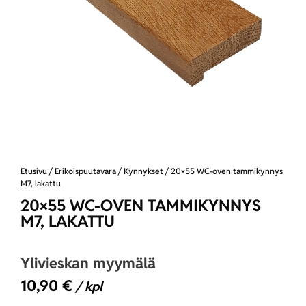
Etusivu
/
Erikoispuutavara
/
Kynnykset
/ 20×55 WC-oven tammikynnys
M7, lakattu
20×55 WC-OVEN TAMMIKYNNYS
M7, LAKATTU
Ylivieskan myymälä
10,90
€
/ kpl