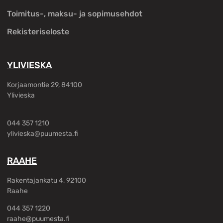
Toimitus-, maksu- ja sopimusehdot
Rekisteriseloste
YLIVIESKA
Korjaamontie 29, 84100
Ylivieska
044 357 1210
ylivieska@puumesta.fi
RAAHE
Rakentajankatu 4, 92100
Raahe
044 357 1220
raahe@puumesta.fi