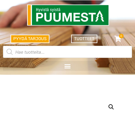
0
PYYDÄ TARJOUS
TUOTTEET