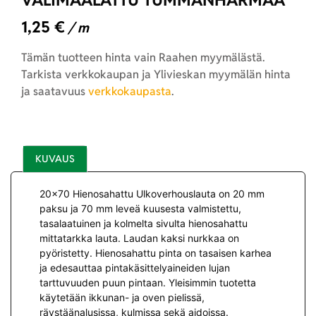
VÄLIMAALATTU TUMMANHARMAA
1,25
€
/ m
Tämän tuotteen hinta vain Raahen myymälästä.
Tarkista verkkokaupan ja Ylivieskan myymälän hinta
ja saatavuus
verkkokaupasta
.
KUVAUS
20×70 Hienosahattu Ulkoverhouslauta on 20 mm
paksu ja 70 mm leveä kuusesta valmistettu,
tasalaatuinen ja kolmelta sivulta hienosahattu
mittatarkka lauta. Laudan kaksi nurkkaa on
pyöristetty. Hienosahattu pinta on tasaisen karhea
ja edesauttaa pintakäsittelyaineiden lujan
tarttuvuuden puun pintaan. Yleisimmin tuotetta
käytetään ikkunan- ja oven pielissä,
räystäänalusissa, kulmissa sekä aidoissa.