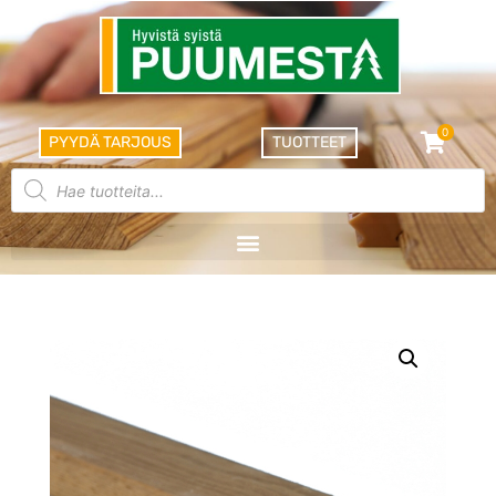
0
PYYDÄ TARJOUS
TUOTTEET