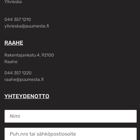
Ylivieska
044 357 1210
ylivieska@puumesta.fi
RAAHE
Rakentajankatu 4, 92100
Raahe
044 357 1220
raahe@puumesta.fi
YHTEYDENOTTO