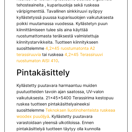
tehosteaineita , kuparisuoloja sekä ruskeaa
väripigmenttiä. Tavallinen sinkkiruuvi syöpyy
kyllästetyssä puussa kuparisuolojen vaikutuksesta
poikki muutamassa vuodessa. Kyllästetyn puun
kiinnittämiseen tulee siis aina käyttää
ruostumattomasta teräksestä valmistettuja
kiinnitystarvikkeita. Tuotteen kiinnitykseen
suosittelemme
4,2×45 ruostumatonta A2
terassiruuvia
tai ruskeaa
4,2×45 Terassiruuvi
ruostumaton AISI 410
.
Pintakäsittely
Kyllästetty puutavara harmaantuu muiden
puutuotteiden tavoin ajan saatossa, UV-valon
vaikutuksesta. 21x45x5400 Terassirima kestopuu
ruskea tuotteen pintakäsittelyaineeksi
suosittelemme
Teknoksen liuotinohenteista ruskeaa
woodex puuöljyä
. Kyllästetty puutavara
varastoidaan yleensä ulkotiloissa. Ennen
pintakäsittelyä tuotteen täytyy olla kunnolla