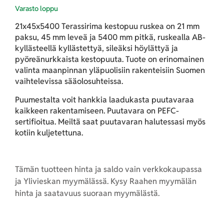
Varasto loppu
21x45x5400 Terassirima kestopuu ruskea on 21 mm
paksu, 45 mm leveä ja 5400 mm pitkä, ruskealla AB-
kyllästeellä kyllästettyä, sileäksi höylättyä ja
pyöreänurkkaista kestopuuta. Tuote on erinomainen
valinta maanpinnan yläpuolisiin rakenteisiin Suomen
vaihtelevissa sääolosuhteissa.
Puumestalta voit hankkia laadukasta puutavaraa
kaikkeen rakentamiseen. Puutavara on PEFC-
sertifioitua. Meiltä saat puutavaran halutessasi myös
kotiin kuljetettuna.
Tämän tuotteen hinta ja saldo vain verkkokaupassa
ja Ylivieskan myymälässä. Kysy Raahen myymälän
hinta ja saatavuus suoraan myymälästä.