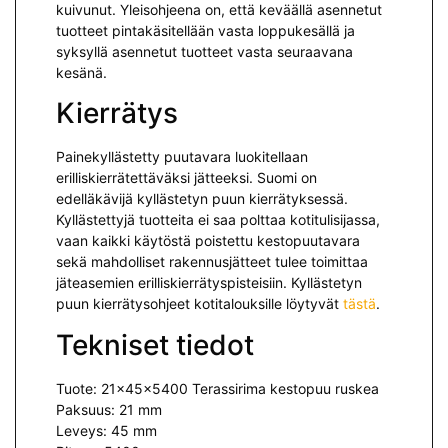
kuivunut. Yleisohjeena on, että keväällä asennetut
tuotteet pintakäsitellään vasta loppukesällä ja
syksyllä asennetut tuotteet vasta seuraavana
kesänä.
Kierrätys
Painekyllästetty puutavara luokitellaan
erilliskierrätettäväksi jät­teeksi. Suomi on
edelläkävijä kyllästetyn puun kierrätyksessä.
Kyllästettyjä tuotteita ei saa polttaa kotitulisijassa,
vaan kaikki käytöstä poistettu kestopuutavara
sekä mah­dolliset rakennusjätteet tulee toimittaa
jäteasemien erilliskierrätyspisteisiin. Kyllästetyn
puun kierrätysohjeet kotitalouksille löytyvät
tästä
.
Tekniset tiedot
Tuote: 21x45x5400 Terassirima kestopuu ruskea
Paksuus: 21 mm
Leveys: 45 mm