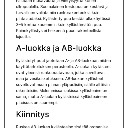
halutaan mukavuutta ja viihtyisyyttä kotien
ulkopuolella. Suomalainen kestopuu on kestävä ja
turvallinen valinta niin runkorakenteeksi, kuin
pintalaudaksi. Kyllästetty puu kestää ulkokäytössä
3–5 kertaa kauemmin kuin kyllästämätön puu.
Painekyllästys ei heikennä puun rakenteellista
lujuutta.
A-luokka ja AB-luokka
Kyllästetyt puut jaotellaan A- ja AB-luokkaan niiden
käyttötarkoituksen perusteella. A-luokan kyllästeet
ovat yleensä runkopuutavaraa, jotka soveltuvat
maa ja vesikosketukseen. AB-luokan kyllästeet
soveltuvat maan pinnan yläpuolisiin, säälle alttiisiin
rakenteisiin. Molemmissa luokissa kyllästeaine on
sama, mutta A-luokan kyllästeissä kyllästeaineen
pitoisuus on suurempi.
Kiinnitys
Ruskea AB-luokan kyllästeaine sisältää orgaanisia