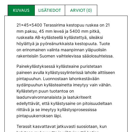
KUVAUS
LISÄTIEDOT
ARVIOT (0)
21x45x5400 Terassirima kestopuu ruskea on 21
mm paksu, 45 mm leveä ja 5400 mm pitkä,
ruskealla AB-kyllästeellä kyllästettyä, sileäksi
höylättyä ja pyöreänurkkaista kestopuuta. Tuote
on erinomainen valinta maanpinnan yläpuolisiin
rakenteisiin Suomen vaihtelevissa sääolosuhteissa.
Painekyllästyksessä kyllästeaine puristetaan
paineen avulla kyllästyssylinterissä laholle alttiiseen
pintapuuhun. Luonnostaan lahonkestävään
sydänpuuhun kyllästeainetta imeytyy vain vähän.
Kyllästetyn puun tuotantoa on
laadunvalvonnanalaista ja laatukriteerit
edellyttävät, että kyllästysaine on pitoisuudeltaan
riittävä ja se imeytyy kyllästysprosessissa
pintapuukerroksen läpi.
Terassit kasvattavat jatkuvasti suosiotaan, kun