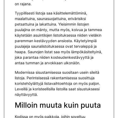
on rajana.
Tyypillisesti listoja saa käsittelemättöminä,
maalattuina, saunasuojattuina, erivärisiksi
petsattuina ja lakattuina. Yleisimmin listojen
puulajina on mänty, mutta myös, koivua ja tammea
käytetään asuintilojen listoituksessa niiden vieläkin
paremman kestävyyden ansiosta. Käytetyimpiä
puulajeja saunalistoituksessa ovat tervaleppä ja
haapa. Saunojen listat saa myös lämpökäsiteltyinä,
joka parantaa niiden kosteudenkestävyyttä ja
antaa tumman ja arvokkaan ulkonäön.
Modernissa sisustamisessa suositaan usein sileitä
listoja. Perinteisessä rakentamisessa suosittuja
koristehöylättyjä listavaihtoehtoja on myös paljon.
Leveillä ja koristeellisilla listoilla saat sisustukseesi
näyttävyyttä.
Milloin muuta kuin puuta
Kodissa on myös paikkoja, joihin soveltuu