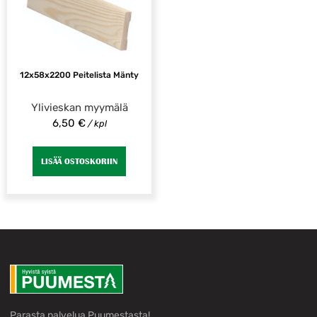
12x58x2200 Peitelista Mänty
Ylivieskan myymälä
6,50
€
/ kpl
LISÄÄ OSTOSKORIIN
Parasta palvelua Puumestasta!