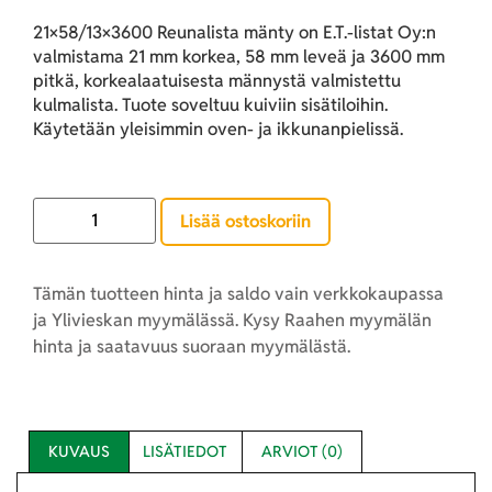
21×58/13×3600 Reunalista mänty on E.T.-listat Oy:n
valmistama 21 mm korkea, 58 mm leveä ja 3600 mm
pitkä, korkealaatuisesta männystä valmistettu
kulmalista. Tuote soveltuu kuiviin sisätiloihin.
Käytetään yleisimmin oven- ja ikkunanpielissä.
Lisää ostoskoriin
Tämän tuotteen hinta ja saldo vain verkkokaupassa
ja Ylivieskan myymälässä. Kysy Raahen myymälän
hinta ja saatavuus suoraan myymälästä.
KUVAUS
LISÄTIEDOT
ARVIOT (0)