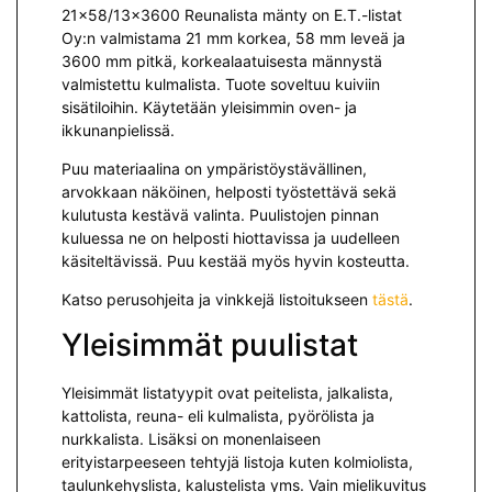
21×58/13×3600 Reunalista mänty on E.T.-listat
Oy:n valmistama 21 mm korkea, 58 mm leveä ja
3600 mm pitkä, korkealaatuisesta männystä
valmistettu kulmalista. Tuote soveltuu kuiviin
sisätiloihin. Käytetään yleisimmin oven- ja
ikkunanpielissä.
Puu materiaalina on ympäristöystävällinen,
arvokkaan näköinen, helposti työstettävä sekä
kulutusta kestävä valinta. Puulistojen pinnan
kuluessa ne on helposti hiottavissa ja uudelleen
käsiteltävissä. Puu kestää myös hyvin kosteutta.
Katso perusohjeita ja vinkkejä listoitukseen
tästä
.
Yleisimmät puulistat
Yleisimmät listatyypit ovat peitelista, jalkalista,
kattolista, reuna- eli kulmalista, pyörölista ja
nurkkalista. Lisäksi on monenlaiseen
erityistarpeeseen tehtyjä listoja kuten kolmiolista,
taulunkehyslista, kalustelista yms. Vain mielikuvitus