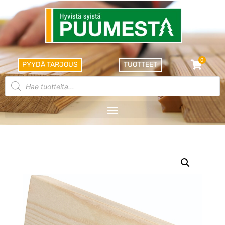
0
PYYDÄ TARJOUS
TUOTTEET