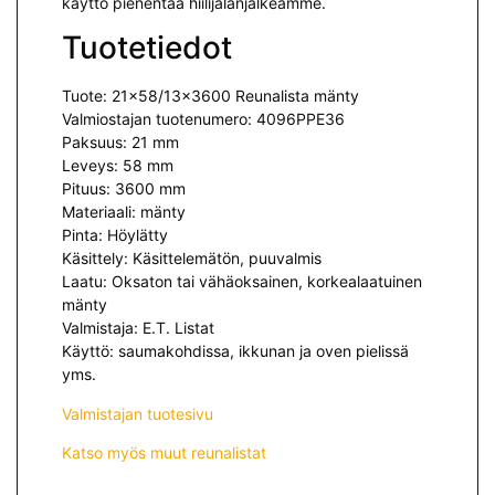
käyttö pienentää hiilijalanjälkeämme.
Tuotetiedot
Tuote: 21×58/13×3600 Reunalista mänty
Valmiostajan tuotenumero: 4096PPE36
Paksuus: 21 mm
Leveys: 58 mm
Pituus: 3600 mm
Materiaali: mänty
Pinta: Höylätty
Käsittely: Käsittelemätön, puuvalmis
Laatu: Oksaton tai vähäoksainen, korkealaatuinen
mänty
Valmistaja: E.T. Listat
Käyttö: saumakohdissa, ikkunan ja oven pielissä
yms.
Valmistajan tuotesivu
Katso myös muut reunalistat