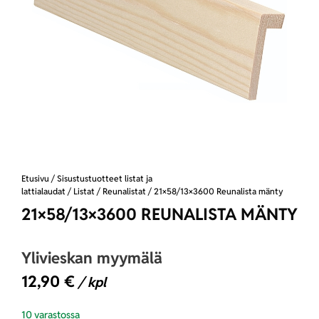
Etusivu
/
Sisustustuotteet listat ja
lattialaudat
/
Listat
/
Reunalistat
/ 21×58/13×3600 Reunalista mänty
21×58/13×3600 REUNALISTA MÄNTY
Ylivieskan myymälä
12,90
€
/ kpl
10 varastossa