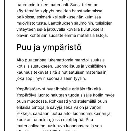
paremmin toinen materiaali. Suosittelemme
käyttämään kylpyhuoneiden haastavimmissa
paikoissa, esimerkiksi suihkuseinän kulmissa
muovilistoitusta. Laatoituksen saumoihin, tulisijojen
yhteyteen sekä jatkuvalla kovalla kulutuksella
oleviin kohteisiin suosittelemme metallisia listoja.
Puu ja ympäristö
Aito puu tarjoaa lukemattomia mahdollisuuksia
kotisi sisustukseen. Luonnollisuus ja yksilöllinen
kauneus tekevät siitä ainutlaatuisen materiaalin,
joka sopii hyvin suomalaiseen tyyliin.
Ympäristöarvot ovat ihmisille erittäin tärkeitä.
Ympäröivä luonto halutaan tuoda sisälle kotiin myös
puun muodossa. Rohkeasti yhdistelemällä puun
erilaisia pintoja ja sävyjä sekä valon ja varjon
leikkejä, saadaan luotua aito, luonnonmukainen ja
kodikas tunnelma, jossa mieli lepää. Puu
materiaalina on uusiutuva luonnonvara ja sen