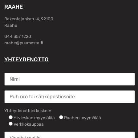
RAAHE
Rakentajankatu 4, 92100
Raahe
044 357 1220
raahe@puumesta.fi
YHTEYDENOTTO
Yhteydenottoni koskee:
Ylivieskan myymälää
Raahen myymälää
Verkkokauppaa