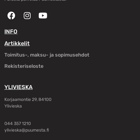
INFO
Artikkelit
Toimitus-, maksu- ja sopimusehdot
Rekisteriseloste
YLIVIESKA
Korjaamontie 29, 84100
Ylivieska
044 357 1210
ylivieska@puumesta.fi