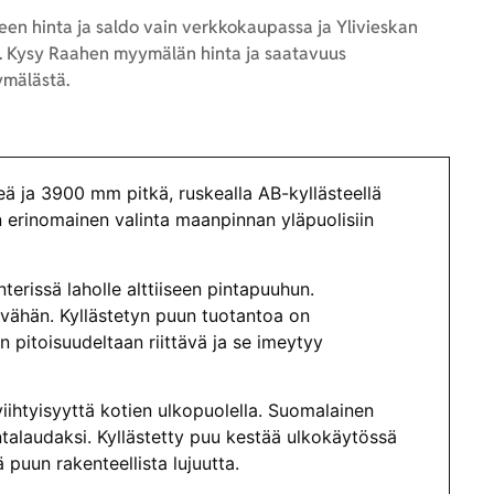
en hinta ja saldo vain verkkokaupassa ja Ylivieskan
 Kysy Raahen myymälän hinta ja saatavuus
mälästä.
 ja 3900 mm pitkä, ruskealla AB-kyllästeellä
n erinomainen valinta maanpinnan yläpuolisiin
terissä laholle alttiiseen pintapuuhun.
vähän. Kyllästetyn puun tuotantoa on
on pitoisuudeltaan riittävä ja se imeytyy
iihtyisyyttä kotien ulkopuolella. Suomalainen
intalaudaksi. Kyllästetty puu kestää ulkokäytössä
puun rakenteellista lujuutta.