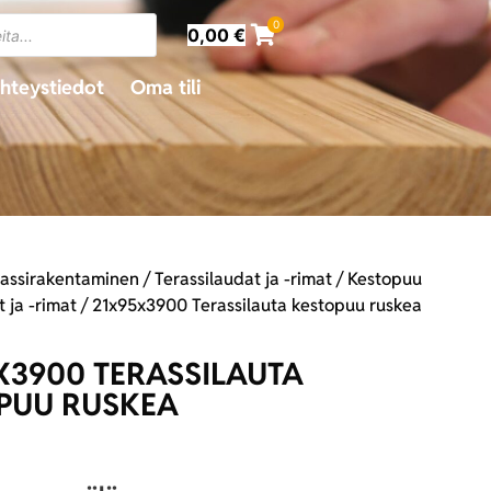
0
0,00
€
hteystiedot
Oma tili
rassirakentaminen
/
Terassilaudat ja -rimat
/
Kestopuu
t ja -rimat
/ 21x95x3900 Terassilauta kestopuu ruskea
X3900 TERASSILAUTA
PUU RUSKEA