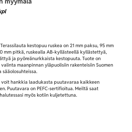
an myymälä
kpl
Terassilauta kestopuu ruskea on 21 mm paksu, 95 mm
0 mm pitkä, ruskealla AB-kyllästeellä kyllästettyä,
lättyä ja pyöreänurkkaista kestopuuta. Tuote on
 valinta maanpinnan yläpuolisiin rakenteisiin Suomen
a sääolosuhteissa.
 voit hankkia laadukasta puutavaraa kaikkeen
n. Puutavara on PEFC-sertifioitua. Meiltä saat
alutessasi myös kotiin kuljetettuna.