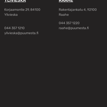
YLIVIESKA
RAAHE
Korjaamontie 29, 84100
Rakentajankatu 4, 92100
Ylivieska
Raahe
044 357 1220
044 357 1210
raahe@puumesta.fi
ylivieska@puumesta.fi