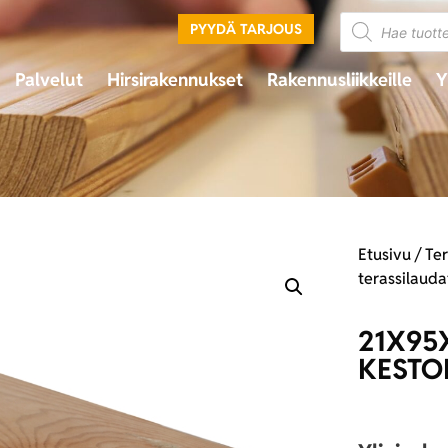
PYYDÄ TARJOUS
Palvelut
Hirsirakennukset
Rakennusliikkeille
Y
Etusivu
/
Te
terassilauda
21X95
KESTO