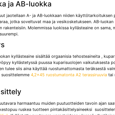
ka ja AB-luokka
uut jaotellaan A- ja AB-luokkaan niiden käyttötarkoituksen 
raa, jotka soveltuvat maa ja vesikosketukseen. AB-luokan k
siin rakenteisiin. Molemmissa luokissa kyllästeaine on sama,
 suurempi.
ys
kan kyllästeaine sisältää orgaanisia tehosteaineita , kupar
syöpyy kyllästetyssä puussa kuparisuolojen vaikutuksesta 
en tulee siis aina käyttää ruostumattomasta teräksestä valmi
n suosittelemme
4,2×45 ruostumatonta A2 terassiruuvia
tai
sittely
puutavara harmaantuu muiden puutuotteiden tavoin ajan sa
 kestopuu ruskea tuotteen pintakäsittelyaineeksi suositte