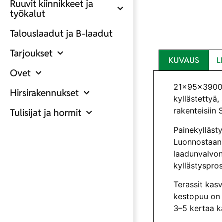
Ruuvit kiinnikkeet ja
työkalut
Talouslaadut ja B-laadut
Tarjoukset
KUVAUS
L
Ovet
21x95x3900 T
Hirsirakennukset
kyllästettyä
rakenteisiin
Tulisijat ja hormit
Painekyllästy
Luonnostaan 
laadunvalvonn
kyllästyspro
Terassit kas
kestopuu on k
3–5 kertaa k