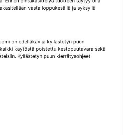
a. Ennen pintakäsittelyä tuotteen täytyy olla
akäsitellään vasta loppukesällä ja syksyllä
 Suomi on edelläkävijä kyllästetyn puun
an kaikki käytöstä poistettu kestopuutavara sekä
steisiin. Kyllästetyn puun kierrätysohjeet