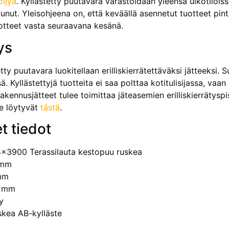
ljyä
. Kyllästetty puutavara varastoidaan yleensä ulkotiloiss
unut. Yleisohjeena on, että keväällä asennetut tuotteet pint
otteet vasta seuraavana kesänä.
ys
tty puutavara luokitellaan erilliskierrätettäväksi jät­teeksi.
ä. Kyllästettyjä tuotteita ei saa polttaa kotitulisijassa, va
rakennusjätteet tulee toimittaa jäteasemien erilliskierrätyspi
le löytyvät
tästä
.
t tiedot
x3900 Terassilauta kestopuu ruskea
 mm
mm
0 mm
y
skea AB-kylläste