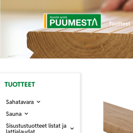
Tuotteet
TUOTTEET
Sahatavara
Sauna
Sisustustuotteet listat ja
lattialaudat