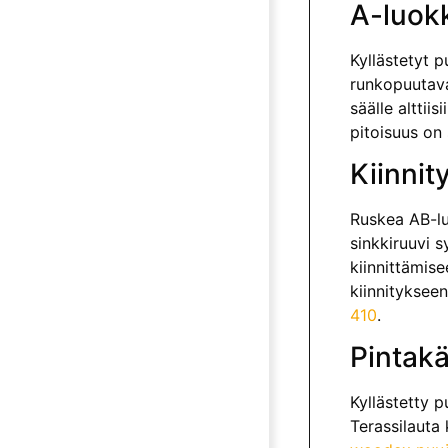
A-luok
Kyllästetyt p
runkopuutava
säälle alttii
pitoisuus on
Kiinnit
Ruskea AB-luo
sinkkiruuvi 
kiinnittämise
kiinnityksee
410
.
Pintakä
Kyllästetty 
Terassilauta