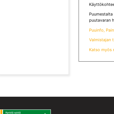
Käyttökohteet
Puumestalta 
puutavaran h
Puuinfo, Pai
Valmistajan 
Katso myös m