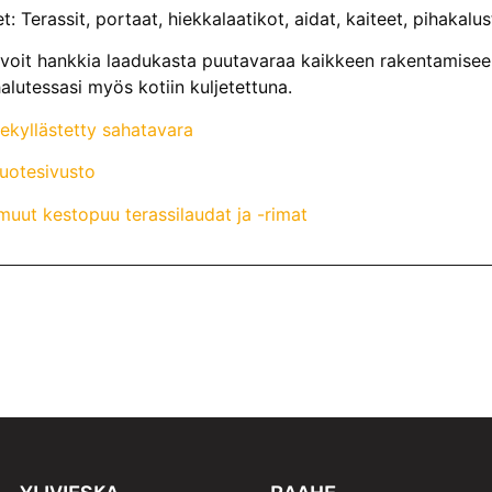
: Terassit, portaat, hiekkalaatikot, aidat, kaiteet, pihakalus
voit hankkia laadukasta puutavaraa kaikkeen rakentamiseen
alutessasi myös kotiin kuljetettuna.
nekyllästetty sahatavara
tuotesivusto
uut kestopuu terassilaudat ja -rimat