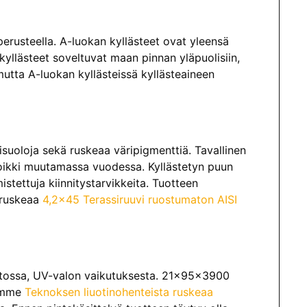
perusteella. A-luokan kyllästeet ovat yleensä
yllästeet soveltuvat maan pinnan yläpuolisiin,
 mutta A-luokan kyllästeissä kyllästeaineen
isuoloja sekä ruskeaa väripigmenttiä. Tavallinen
poikki muutamassa vuodessa. Kyllästetyn puun
stettuja kiinnitystarvikkeita. Tuotteen
 ruskeaa
4,2×45 Terassiruuvi ruostumaton AISI
atossa, UV-valon vaikutuksesta. 21x95x3900
lemme
Teknoksen liuotinohenteista ruskeaa