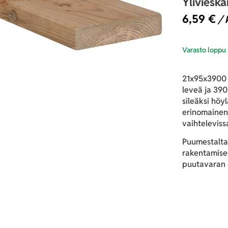
Yliviesk
6,59
€
/ 
Varasto loppu
21x95x3900 
leveä ja 390
sileäksi höy
erinomainen
vaihteleviss
Puumestalta
rakentamisee
puutavaran h