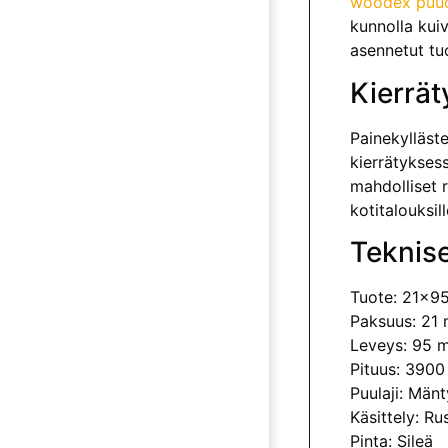
woodex puuö
kunnolla kuiv
asennetut tu
Kierrät
Painekylläste
kierrätyksess
mah­dolliset 
kotitalouksil
Teknise
Tuote: 21x95
Paksuus: 21
Leveys: 95 
Pituus: 390
Puulaji: Mänt
Käsittely: Ru
Pinta: Sileä