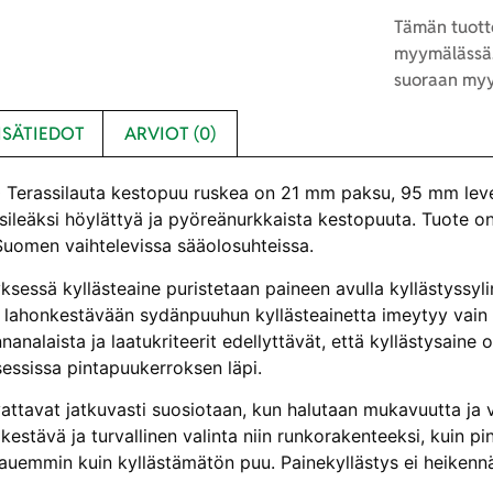
Tämän tuotte
myymälässä.
suoraan myy
ISÄTIEDOT
ARVIOT (0)
erassilauta kestopuu ruskea on 21 mm paksu, 95 mm leveä
, sileäksi höylättyä ja pyöreänurkkaista kestopuuta. Tuote o
 Suomen vaihtelevissa sääolosuhteissa.
ksessä kyllästeaine puristetaan paineen avulla kyllästyssylin
lahonkestävään sydänpuuhun kyllästeainetta imeytyy vain 
analaista ja laatukriteerit edellyttävät, että kyllästysaine 
sessissa pintapuukerroksen läpi.
vattavat jatkuvasti suosiotaan, kun halutaan mukavuutta ja v
estävä ja turvallinen valinta niin runkorakenteeksi, kuin p
auemmin kuin kyllästämätön puu. Painekyllästys ei heikennä 