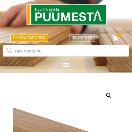
0
PYYDÄ TARJOUS
TUOTTEET