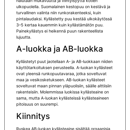
halutaan mukavuutta ja viihtyisyyttä kotien
ulkopuolella. Suomalainen kestopuu on kestävä ja
turvallinen valinta niin runkorakenteeksi, kuin
pintalaudaksi. Kyllästetty puu kestää ulkokäytössä
3–5 kertaa kauemmin kuin kyllästämätön puu.
Painekyllästys ei heikennä puun rakenteellista
lujuutta.
A-luokka ja AB-luokka
Kyllästetyt puut jaotellaan A- ja AB-luokkaan niiden
käyttötarkoituksen perusteella. A-luokan kyllästeet
ovat yleensä runkopuutavaraa, jotka soveltuvat
maa ja vesikosketukseen. AB-luokan kyllästeet
soveltuvat maan pinnan yläpuolisiin, säälle alttiisiin
rakenteisiin. Molemmissa luokissa kyllästeaine on
sama, mutta A-luokan kyllästeissä kyllästeaineen
pitoisuus on suurempi.
Kiinnitys
Ruskea AB-luokan kyllästeaine sisältää orgaanisia