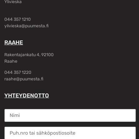
Ylivieska
044 357 1210
ylivieska@puumesta.fi
RAAHE
Rakentajankatu 4, 92100
Raahe
044 357 1220
raahe@puumesta.fi
YHTEYDENOTTO