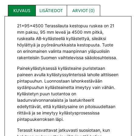
KUVAUS
LISÄTIEDOT
ARVIOT (0)
21x95x4500 Terassilauta kestopuu ruskea on 21
mm paksu, 95 mm leveä ja 4500 mm pitkä,
ruskealla AB-kyllästeellä kyllästettyä, sileäksi
höylättyä ja pyöreänurkkaista kestopuuta. Tuote
on erinomainen valinta maanpinnan yläpuolisiin
rakenteisiin Suomen vaihtelevissa sääolosuhteissa.
Painekyllästyksessä kyllästeaine puristetaan
paineen avulla kyllästyssylinterissä laholle alttiiseen
pintapuuhun. Luonnostaan lahonkestävään
sydänpuuhun kyllästeainetta imeytyy vain vähän.
Kyllästetyn puun tuotantoa on
laadunvalvonnanalaista ja laatukriteerit
edellyttävät, että kyllästysaine on pitoisuudeltaan
riittävä ja se imeytyy kyllästysprosessissa
pintapuukerroksen läpi.
Terassit kasvattavat jatkuvasti suosiotaan, kun