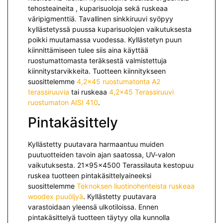
tehosteaineita , kuparisuoloja sekä ruskeaa
väripigmenttiä. Tavallinen sinkkiruuvi syöpyy
kyllästetyssä puussa kuparisuolojen vaikutuksesta
poikki muutamassa vuodessa. Kyllästetyn puun
kiinnittämiseen tulee siis aina käyttää
ruostumattomasta teräksestä valmistettuja
kiinnitystarvikkeita. Tuotteen kiinnitykseen
suosittelemme
4,2×45 ruostumatonta A2
terassiruuvia
tai ruskeaa
4,2×45 Terassiruuvi
ruostumaton AISI 410
.
Pintakäsittely
Kyllästetty puutavara harmaantuu muiden
puutuotteiden tavoin ajan saatossa, UV-valon
vaikutuksesta. 21x95x4500 Terassilauta kestopuu
ruskea tuotteen pintakäsittelyaineeksi
suosittelemme
Teknoksen liuotinohenteista ruskeaa
woodex puuöljyä
. Kyllästetty puutavara
varastoidaan yleensä ulkotiloissa. Ennen
pintakäsittelyä tuotteen täytyy olla kunnolla