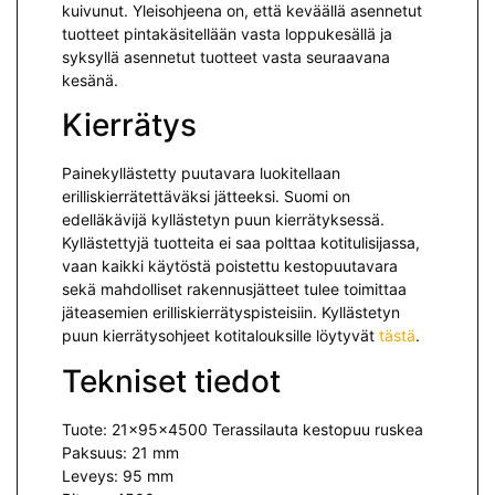
kuivunut. Yleisohjeena on, että keväällä asennetut
tuotteet pintakäsitellään vasta loppukesällä ja
syksyllä asennetut tuotteet vasta seuraavana
kesänä.
Kierrätys
Painekyllästetty puutavara luokitellaan
erilliskierrätettäväksi jät­teeksi. Suomi on
edelläkävijä kyllästetyn puun kierrätyksessä.
Kyllästettyjä tuotteita ei saa polttaa kotitulisijassa,
vaan kaikki käytöstä poistettu kestopuutavara
sekä mah­dolliset rakennusjätteet tulee toimittaa
jäteasemien erilliskierrätyspisteisiin. Kyllästetyn
puun kierrätysohjeet kotitalouksille löytyvät
tästä
.
Tekniset tiedot
Tuote: 21x95x4500 Terassilauta kestopuu ruskea
Paksuus: 21 mm
Leveys: 95 mm