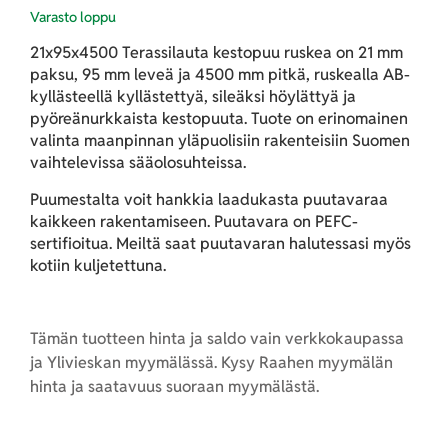
Varasto loppu
21x95x4500 Terassilauta kestopuu ruskea on 21 mm
paksu, 95 mm leveä ja 4500 mm pitkä, ruskealla AB-
kyllästeellä kyllästettyä, sileäksi höylättyä ja
pyöreänurkkaista kestopuuta. Tuote on erinomainen
valinta maanpinnan yläpuolisiin rakenteisiin Suomen
vaihtelevissa sääolosuhteissa.
Puumestalta voit hankkia laadukasta puutavaraa
kaikkeen rakentamiseen. Puutavara on PEFC-
sertifioitua. Meiltä saat puutavaran halutessasi myös
kotiin kuljetettuna.
Tämän tuotteen hinta ja saldo vain verkkokaupassa
ja Ylivieskan myymälässä. Kysy Raahen myymälän
hinta ja saatavuus suoraan myymälästä.