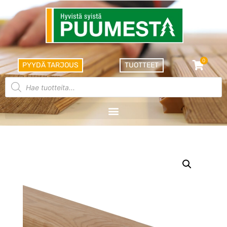
0
PYYDÄ TARJOUS
TUOTTEET