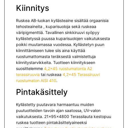
Kiinnitys
Ruskea AB-luokan kyllästeaine sisältää orgaanisia
tehosteaineita , kuparisuoloja sekä ruskeaa
väripigmenttiä. Tavallinen sinkkiruuvi syöpyy
kyllästetyssä puussa kuparisuolojen vaikutuksesta
poikki muutamassa vuodessa. Kyllästetyn puun
kiinnittämiseen tulee siis aina käyttää
ruostumattomasta teräksestä valmistettuja
kiinnitystarvikkeita. Tuotteen kiinnitykseen
suosittelemme
4,2×45 ruostumatonta A2
terassiruuvia
tai ruskeaa
4,2×45 Terassiruuvi
ruostumaton AISI 410
.
Pintakäsittely
Kyllästetty puutavara harmaantuu muiden
puutuotteiden tavoin ajan saatossa, UV-valon
vaikutuksesta. 21x95x4800 Terassilauta kestopuu
ruskea tuotteen pintakäsittelyaineeksi