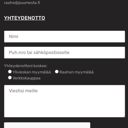
raahe@puumesta.fi
YHTEYDENOTTO
Yhteydenottoni koskee:
Ylivieskan myymälää
Raahen myymälää
Verkkokauppaa