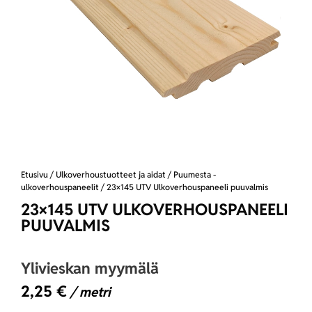
Etusivu
/
Ulkoverhoustuotteet ja aidat
/
Puumesta -
ulkoverhouspaneelit
/ 23×145 UTV Ulkoverhouspaneeli puuvalmis
23×145 UTV ULKOVERHOUSPANEELI
PUUVALMIS
Ylivieskan myymälä
2,25
€
/ metri