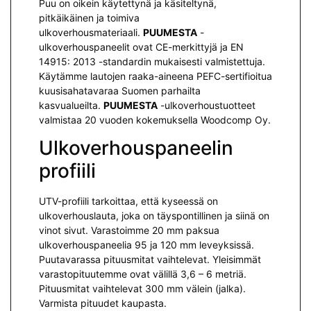
Puu on oikein käytettynä ja käsiteltynä,
pitkäikäinen ja toimiva
ulkoverhousmateriaali.
PUUMESTA
-
ulkoverhouspaneelit ovat CE-merkittyjä ja EN
14915: 2013 -standardin mukaisesti valmistettuja.
Käytämme lautojen raaka-aineena PEFC-sertifioitua
kuusisahatavaraa Suomen parhailta
kasvualueilta.
PUUMESTA
-ulkoverhoustuotteet
valmistaa 20 vuoden kokemuksella Woodcomp Oy.
Ulkoverhouspaneelin
profiili
UTV-profiili tarkoittaa, että kyseessä on
ulkoverhouslauta, joka on täyspontillinen ja siinä on
vinot sivut. Varastoimme 20 mm paksua
ulkoverhouspaneelia 95 ja 120 mm leveyksissä.
Puutavarassa pituusmitat vaihtelevat. Yleisimmät
varastopituutemme ovat välillä 3,6 – 6 metriä.
Pituusmitat vaihtelevat 300 mm välein (jalka).
Varmista pituudet kaupasta.