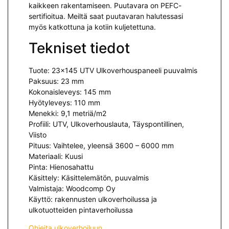
kaikkeen rakentamiseen. Puutavara on PEFC-
sertifioitua. Meiltä saat puutavaran halutessasi
myös katkottuna ja kotiin kuljetettuna.
Tekniset tiedot
Tuote: 23×145 UTV Ulkoverhouspaneeli puuvalmis
Paksuus: 23 mm
Kokonaisleveys: 145 mm
Hyötyleveys: 110 mm
Menekki: 9,1 metriä/m2
Profiili: UTV, Ulkoverhouslauta, Täyspontillinen,
Viisto
Pituus: Vaihtelee, yleensä 3600 – 6000 mm
Materiaali: Kuusi
Pinta: Hienosahattu
Käsittely: Käsittelemätön, puuvalmis
Valmistaja: Woodcomp Oy
Käyttö: rakennusten ulkoverhoilussa ja
ulkotuotteiden pintaverhoilussa
Ohjeita ulkoverhoiluun