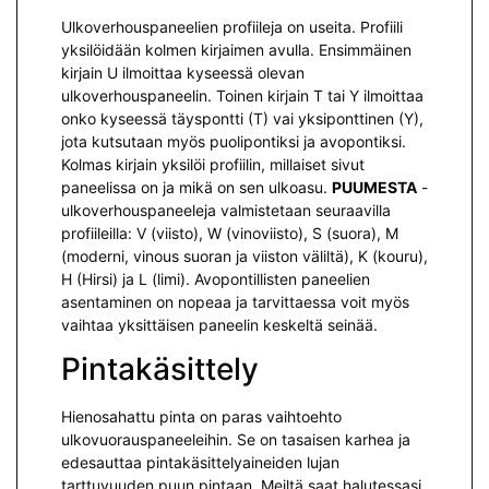
Ulkoverhouspaneelien profiileja on useita. Profiili
yksilöidään kolmen kirjaimen avulla. Ensimmäinen
kirjain U ilmoittaa kyseessä olevan
ulkoverhouspaneelin. Toinen kirjain T tai Y ilmoittaa
onko kyseessä täyspontti (T) vai yksiponttinen (Y),
jota kutsutaan myös puolipontiksi ja avopontiksi.
Kolmas kirjain yksilöi profiilin, millaiset sivut
paneelissa on ja mikä on sen ulkoasu.
PUUMESTA
-
ulkoverhouspaneeleja valmistetaan seuraavilla
profiileilla: V (viisto), W (vinoviisto), S (suora), M
(moderni, vinous suoran ja viiston väliltä), K (kouru),
H (Hirsi) ja L (limi). Avopontillisten paneelien
asentaminen on nopeaa ja tarvittaessa voit myös
vaihtaa yksittäisen paneelin keskeltä seinää.
Pintakäsittely
Hienosahattu pinta on paras vaihtoehto
ulkovuorauspaneeleihin. Se on tasaisen karhea ja
edesauttaa pintakäsittelyaineiden lujan
tarttuvuuden puun pintaan. Meiltä saat halutessasi