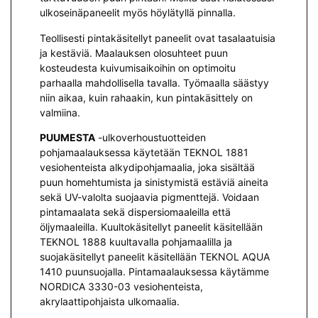
ulkoseinäpaneelit myös höylätyllä pinnalla.
Teollisesti pintakäsitellyt paneelit ovat tasalaatuisia
ja kestäviä. Maalauksen olosuhteet puun
kosteudesta kuivumisaikoihin on optimoitu
parhaalla mahdollisella tavalla. Työmaalla säästyy
niin aikaa, kuin rahaakin, kun pintakäsittely on
valmiina.
PUUMESTA
-ulkoverhoustuotteiden
pohjamaalauksessa käytetään TEKNOL 1881
vesiohenteista alkydipohjamaalia, joka sisältää
puun homehtumista ja sinistymistä estäviä aineita
sekä UV-valolta suojaavia pigmenttejä. Voidaan
pintamaalata sekä dispersiomaaleilla että
öljymaaleilla. Kuultokäsitellyt paneelit käsitellään
TEKNOL 1888 kuultavalla pohjamaalilla ja
suojakäsitellyt paneelit käsitellään TEKNOL AQUA
1410 puunsuojalla. Pintamaalauksessa käytämme
NORDICA 3330-03 vesiohenteista,
akrylaattipohjaista ulkomaalia.