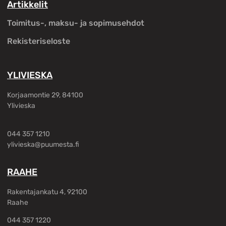
Artikkelit
Toimitus-, maksu- ja sopimusehdot
Rekisteriseloste
YLIVIESKA
Korjaamontie 29, 84100
Ylivieska
044 357 1210
ylivieska@puumesta.fi
RAAHE
Rakentajankatu 4, 92100
Raahe
044 357 1220