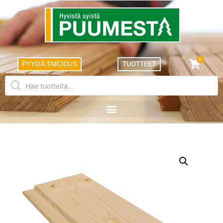
0
PYYDÄ TARJOUS
TUOTTEET