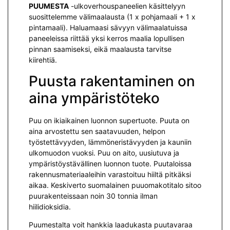
PUUMESTA
-ulkoverhouspaneelien käsittelyyn
suosittelemme välimaalausta (1 x pohjamaali + 1 x
pintamaali). Haluamaasi sävyyn välimaalatuissa
paneeleissa riittää yksi kerros maalia lopullisen
pinnan saamiseksi, eikä maalausta tarvitse
kiirehtiä.
Puusta rakentaminen on
aina ympäristöteko
Puu on ikiaikainen luonnon supertuote. Puuta on
aina arvostettu sen saatavuuden, helpon
työstettävyyden, lämmöneristävyyden ja kauniin
ulkomuodon vuoksi. Puu on aito, uusiutuva ja
ympäristöystävällinen luonnon tuote. Puutaloissa
rakennusmateriaaleihin varastoituu hiiltä pitkäksi
aikaa. Keskiverto suomalainen puuomakotitalo sitoo
puurakenteissaan noin 30 tonnia ilman
hiilidioksidia.
Puumestalta voit hankkia laadukasta puutavaraa