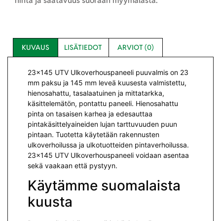
hinta ja saatavuus suoraan myymälästä.
KUVAUS
LISÄTIEDOT
ARVIOT (0)
23×145 UTV Ulkoverhouspaneeli puuvalmis on 23
mm paksu ja 145 mm leveä kuusesta valmistettu,
hienosahattu, tasalaatuinen ja mittatarkka,
käsittelemätön, pontattu paneeli. Hienosahattu
pinta on tasaisen karhea ja edesauttaa
pintakäsittelyaineiden lujan tarttuvuuden puun
pintaan. Tuotetta käytetään rakennusten
ulkoverhoilussa ja ulkotuotteiden pintaverhoilussa.
23×145 UTV Ulkoverhouspaneeli voidaan asentaa
sekä vaakaan että pystyyn.
Käytämme suomalaista
kuusta