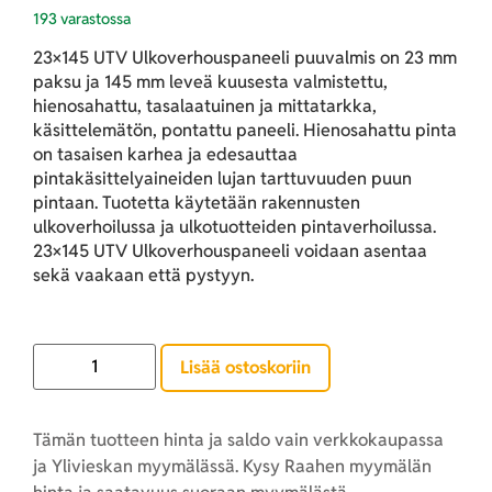
193 varastossa
23×145 UTV Ulkoverhouspaneeli puuvalmis on 23 mm
paksu ja 145 mm leveä kuusesta valmistettu,
hienosahattu, tasalaatuinen ja mittatarkka,
käsittelemätön, pontattu paneeli. Hienosahattu pinta
on tasaisen karhea ja edesauttaa
pintakäsittelyaineiden lujan tarttuvuuden puun
pintaan. Tuotetta käytetään rakennusten
ulkoverhoilussa ja ulkotuotteiden pintaverhoilussa.
23×145 UTV Ulkoverhouspaneeli voidaan asentaa
sekä vaakaan että pystyyn.
Lisää ostoskoriin
Tämän tuotteen hinta ja saldo vain verkkokaupassa
ja Ylivieskan myymälässä. Kysy Raahen myymälän