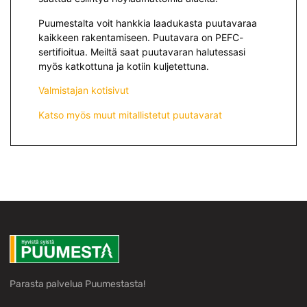
Puumestalta voit hankkia laadukasta puutavaraa
kaikkeen rakentamiseen. Puutavara on PEFC-
sertifioitua. Meiltä saat puutavaran halutessasi
myös katkottuna ja kotiin kuljetettuna.
Valmistajan kotisivut
Katso myös muut mitallistetut puutavarat
Parasta palvelua Puumestasta!