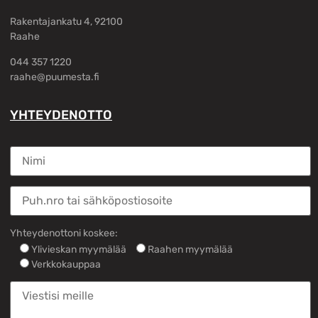
Rakentajankatu 4, 92100
Raahe
044 357 1220
raahe@puumesta.fi
YHTEYDENOTTO
Yhteydenottoni koskee:
Ylivieskan myymälää
Raahen myymälää
Verkkokauppaa