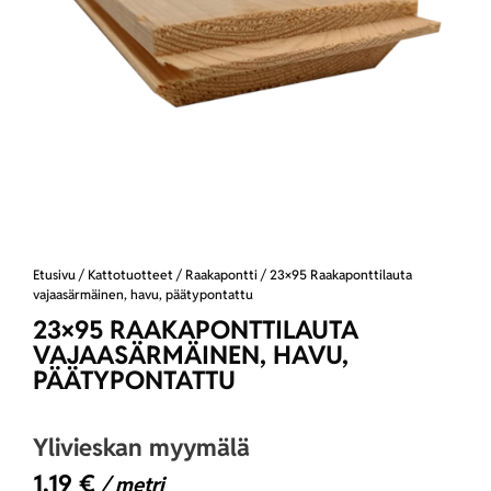
Etusivu
/
Kattotuotteet
/
Raakapontti
/ 23×95 Raakaponttilauta
vajaasärmäinen, havu, päätypontattu
23×95 RAAKAPONTTILAUTA
VAJAASÄRMÄINEN, HAVU,
PÄÄTYPONTATTU
Ylivieskan myymälä
1,19
€
/ metri