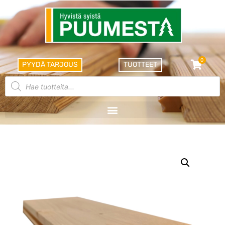
0
PYYDÄ TARJOUS
TUOTTEET