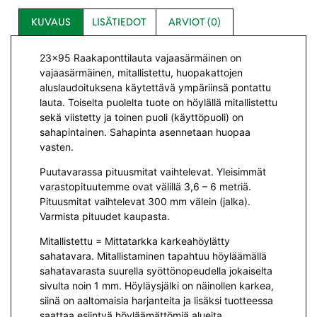
KUVAUS
LISÄTIEDOT
ARVIOT (0)
23×95 Raakaponttilauta vajaasärmäinen on
vajaasärmäinen, mitallistettu, huopakattojen
aluslaudoituksena käytettävä ympäriinsä pontattu
lauta. Toiselta puolelta tuote on höylällä mitallistettu
sekä viistetty ja toinen puoli (käyttöpuoli) on
sahapintainen. Sahapinta asennetaan huopaa
vasten.
Puutavarassa pituusmitat vaihtelevat. Yleisimmät
varastopituutemme ovat välillä 3,6 – 6 metriä.
Pituusmitat vaihtelevat 300 mm välein (jalka).
Varmista pituudet kaupasta.
Mitallistettu = Mittatarkka karkeahöylätty
sahatavara. Mitallistaminen tapahtuu höyläämällä
sahatavarasta suurella syöttönopeudella jokaiselta
sivulta noin 1 mm. Höyläysjälki on näinollen karkea,
siinä on aaltomaisia harjanteita ja lisäksi tuotteessa
saattaa esiintyä höyläämättömiä alueita.