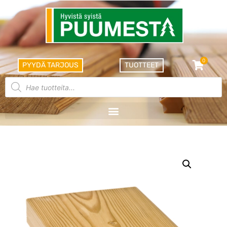
0
PYYDÄ TARJOUS
TUOTTEET