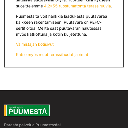
suosittelemme
4,2×55 ruostumatonta terassiruuvia
.
Puumestalta voit hankkia laadukasta puutavaraa
kaikkeen rakentamiseen. Puutavara on PEFC-
sertifioitua. Meiltä saat puutavaran halutessasi
myös katkottuna ja kotiin kuljetettuna.
Valmistajan kotisivut
Katso myös muut terassilaudat ja rimat
Parasta palvelua Puumestasta!