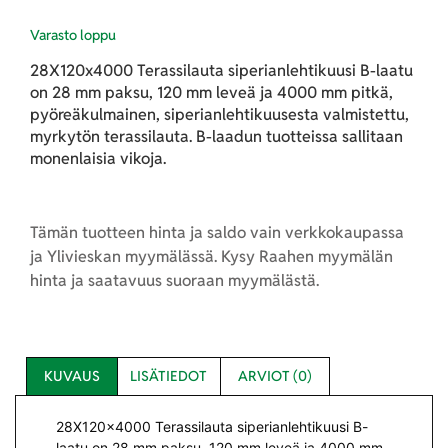
Varasto loppu
28X120x4000 Terassilauta siperianlehtikuusi B-laatu
on 28 mm paksu, 120 mm leveä ja 4000 mm pitkä,
pyöreäkulmainen, siperianlehtikuusesta valmistettu,
myrkytön terassilauta. B-laadun tuotteissa sallitaan
monenlaisia vikoja.
Tämän tuotteen hinta ja saldo vain verkkokaupassa
ja Ylivieskan myymälässä. Kysy Raahen myymälän
hinta ja saatavuus suoraan myymälästä.
KUVAUS
LISÄTIEDOT
ARVIOT (0)
28X120x4000 Terassilauta siperianlehtikuusi B-
laatu on 28 mm paksu, 120 mm leveä ja 4000 mm