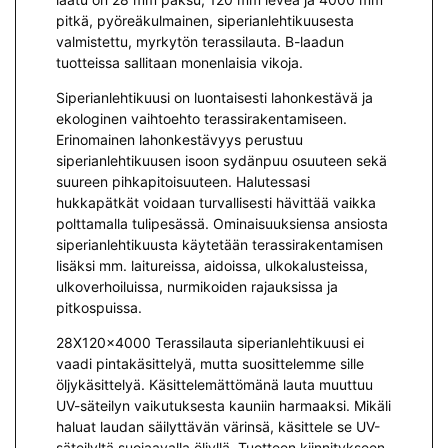
pitkä, pyöreäkulmainen, siperianlehtikuusesta
valmistettu, myrkytön terassilauta. B-laadun
tuotteissa sallitaan monenlaisia vikoja.
Siperianlehtikuusi on luontaisesti lahonkestävä ja
ekologinen vaihtoehto terassirakentamiseen.
Erinomainen lahonkestävyys perustuu
siperianlehtikuusen isoon sydänpuu osuuteen sekä
suureen pihkapitoisuuteen. Halutessasi
hukkapätkät voidaan turvallisesti hävittää vaikka
polttamalla tulipesässä. Ominaisuuksiensa ansiosta
siperianlehtikuusta käytetään terassirakentamisen
lisäksi mm. laitureissa, aidoissa, ulkokalusteissa,
ulkoverhoiluissa, nurmikoiden rajauksissa ja
pitkospuissa.
28X120x4000 Terassilauta siperianlehtikuusi ei
vaadi pintakäsittelyä, mutta suosittelemme sille
öljykäsittelyä. Käsittelemättömänä lauta muuttuu
UV-säteilyn vaikutuksesta kauniin harmaaksi. Mikäli
haluat laudan säilyttävän värinsä, käsittele se UV-
säteilyltä suojaavalla öljyllä. Tuotteen kiinnitykseen