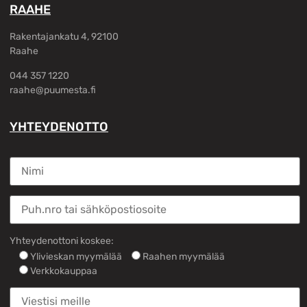
RAAHE
Rakentajankatu 4, 92100
Raahe
044 357 1220
raahe@puumesta.fi
YHTEYDENOTTO
Yhteydenottoni koskee:
Ylivieskan myymälää
Raahen myymälää
Verkkokauppaa