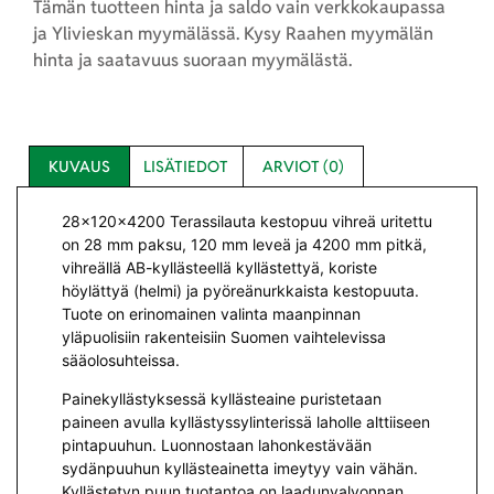
Tämän tuotteen hinta ja saldo vain verkkokaupassa
ja Ylivieskan myymälässä. Kysy Raahen myymälän
hinta ja saatavuus suoraan myymälästä.
KUVAUS
LISÄTIEDOT
ARVIOT (0)
28x120x4200 Terassilauta kestopuu vihreä uritettu
on 28 mm paksu, 120 mm leveä ja 4200 mm pitkä,
vihreällä AB-kyllästeellä kyllästettyä, koriste
höylättyä (helmi) ja pyöreänurkkaista kestopuuta.
Tuote on erinomainen valinta maanpinnan
yläpuolisiin rakenteisiin Suomen vaihtelevissa
sääolosuhteissa.
Painekyllästyksessä kyllästeaine puristetaan
paineen avulla kyllästyssylinterissä laholle alttiiseen
pintapuuhun. Luonnostaan lahonkestävään
sydänpuuhun kyllästeainetta imeytyy vain vähän.
Kyllästetyn puun tuotantoa on laadunvalvonnan