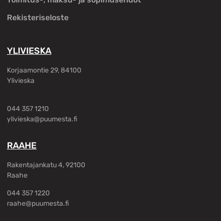
Rekisteriseloste
YLIVIESKA
Korjaamontie 29, 84100
Ylivieska
044 357 1210
ylivieska@puumesta.fi
RAAHE
Rakentajankatu 4, 92100
Raahe
044 357 1220
raahe@puumesta.fi