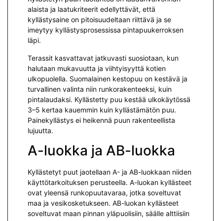
alaista ja laatukriteerit edellyttävät, että
kyllästysaine on pitoisuudeltaan riittävä ja se
imeytyy kyllästysprosessissa pintapuukerroksen
läpi.
Terassit kasvattavat jatkuvasti suosiotaan, kun
halutaan mukavuutta ja viihtyisyyttä kotien
ulkopuolella. Suomalainen kestopuu on kestävä ja
turvallinen valinta niin runkorakenteeksi, kuin
pintalaudaksi. Kyllästetty puu kestää ulkokäytössä
3–5 kertaa kauemmin kuin kyllästämätön puu.
Painekyllästys ei heikennä puun rakenteellista
lujuutta.
A-luokka ja AB-luokka
Kyllästetyt puut jaotellaan A- ja AB-luokkaan niiden
käyttötarkoituksen perusteella. A-luokan kyllästeet
ovat yleensä runkopuutavaraa, jotka soveltuvat
maa ja vesikosketukseen. AB-luokan kyllästeet
soveltuvat maan pinnan yläpuolisiin, säälle alttiisiin