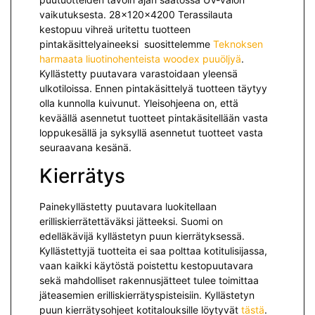
vaikutuksesta. 28x120x4200 Terassilauta
kestopuu vihreä uritettu tuotteen
pintakäsittelyaineeksi suosittelemme
Teknoksen
harmaata liuotinohenteista woodex puuöljyä
.
Kyllästetty puutavara varastoidaan yleensä
ulkotiloissa. Ennen pintakäsittelyä tuotteen täytyy
olla kunnolla kuivunut. Yleisohjeena on, että
keväällä asennetut tuotteet pintakäsitellään vasta
loppukesällä ja syksyllä asennetut tuotteet vasta
seuraavana kesänä.
Kierrätys
Painekyllästetty puutavara luokitellaan
erilliskierrätettäväksi jät­teeksi. Suomi on
edelläkävijä kyllästetyn puun kierrätyksessä.
Kyllästettyjä tuotteita ei saa polttaa kotitulisijassa,
vaan kaikki käytöstä poistettu kestopuutavara
sekä mah­dolliset rakennusjätteet tulee toimittaa
jäteasemien erilliskierrätyspisteisiin. Kyllästetyn
puun kierrätysohjeet kotitalouksille löytyvät
tästä
.