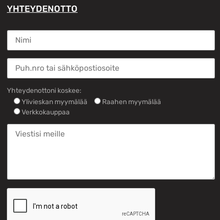
YHTEYDENOTTO
Yhteydenottoni koskee:
Ylivieskan myymälää
Raahen myymälää
Verkkokauppaa