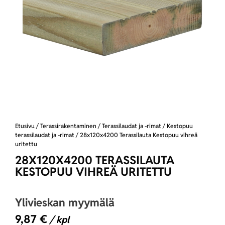
Etusivu
/
Terassirakentaminen
/
Terassilaudat ja -rimat
/
Kestopuu
terassilaudat ja -rimat
/ 28x120x4200 Terassilauta Kestopuu vihreä
uritettu
28X120X4200 TERASSILAUTA
KESTOPUU VIHREÄ URITETTU
Ylivieskan myymälä
9,87
€
/ kpl