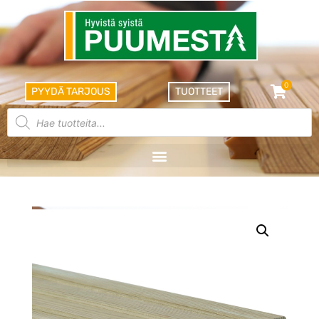
0
PYYDÄ TARJOUS
TUOTTEET