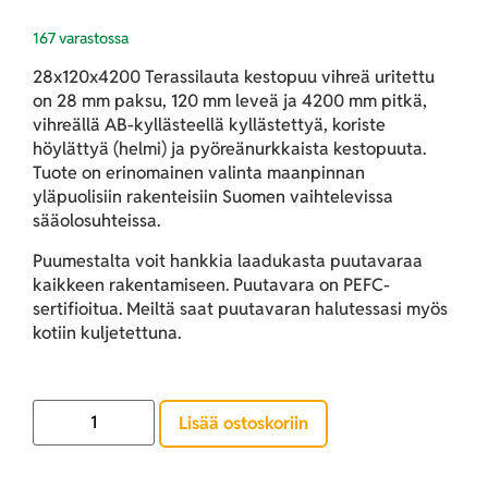
167 varastossa
28x120x4200 Terassilauta kestopuu vihreä uritettu
on 28 mm paksu, 120 mm leveä ja 4200 mm pitkä,
vihreällä AB-kyllästeellä kyllästettyä, koriste
höylättyä (helmi) ja pyöreänurkkaista kestopuuta.
Tuote on erinomainen valinta maanpinnan
yläpuolisiin rakenteisiin Suomen vaihtelevissa
sääolosuhteissa.
Puumestalta voit hankkia laadukasta puutavaraa
kaikkeen rakentamiseen. Puutavara on PEFC-
sertifioitua. Meiltä saat puutavaran halutessasi myös
kotiin kuljetettuna.
Lisää ostoskoriin