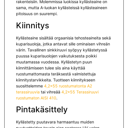
rakenteisiin. Molemmissa luokissa kyllästeaine on
sama, mutta A-luokan kyllästeissä kyllästeaineen
pitoisuus on suurempi.
Kiinnitys
Kyllästeaine sisältää orgaanisia tehosteaineita sekä
kuparisuoloja, jotka antavat sille ominaisen vihreän
värin. Tavallinen sinkkiruuvi syöpyy kyllästetyssä
puussa kuparisuolojen vaikutuksesta poikki
muutamassa vuodessa. Kyllästetyn puun
kiinnittämiseen tulee siis aina käyttää
ruostumattomasta teräksestä valmistettuja
kiinnitystarvikkeita. Tuotteen kiinnitykseen
suosittelemme
4,2×55 ruostumatonta A2
terassiruuvia
tai vihreää
4,2×55 Terassiruuvi
ruostumaton AISI 410
.
Pintakäsittely
Kyllästetty puutavara harmaantuu muiden
puutuotteiden tavoin ajan saatossa UV-valon