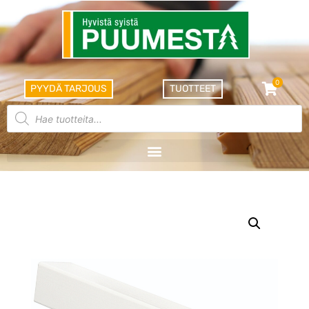
0
PYYDÄ TARJOUS
TUOTTEET