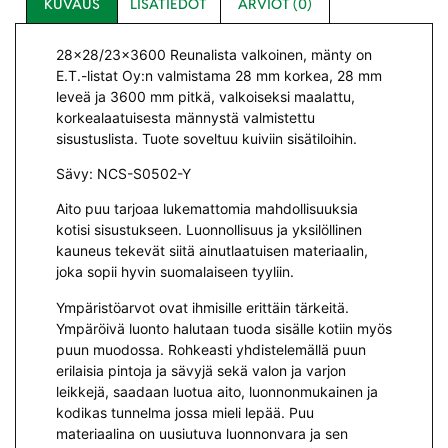
KUVAUS
LISÄTIEDOT
ARVIOT (0)
28×28/23×3600 Reunalista valkoinen, mänty on
E.T.-listat Oy:n valmistama 28 mm korkea, 28 mm
leveä ja 3600 mm pitkä, valkoiseksi maalattu,
korkealaatuisesta männystä valmistettu
sisustuslista. Tuote soveltuu kuiviin sisätiloihin.
Sävy: NCS-S0502-Y
Aito puu tarjoaa lukemattomia mahdollisuuksia
kotisi sisustukseen. Luonnollisuus ja yksilöllinen
kauneus tekevät siitä ainutlaatuisen materiaalin,
joka sopii hyvin suomalaiseen tyyliin.
Ympäristöarvot ovat ihmisille erittäin tärkeitä.
Ympäröivä luonto halutaan tuoda sisälle kotiin myös
puun muodossa. Rohkeasti yhdistelemällä puun
erilaisia pintoja ja sävyjä sekä valon ja varjon
leikkejä, saadaan luotua aito, luonnonmukainen ja
kodikas tunnelma jossa mieli lepää. Puu
materiaalina on uusiutuva luonnonvara ja sen