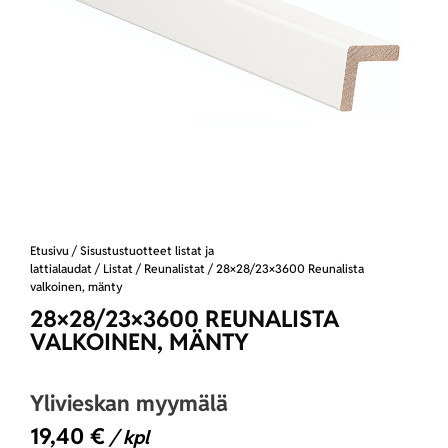
Etusivu
/
Sisustustuotteet listat ja
lattialaudat
/
Listat
/
Reunalistat
/ 28×28/23×3600 Reunalista
valkoinen, mänty
28×28/23×3600 REUNALISTA
VALKOINEN, MÄNTY
Ylivieskan myymälä
19,40
€
/ kpl