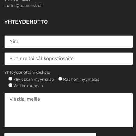
raahe@puumesta.fi
YHTEYDENOTTO
Yhteydenottoni koskee:
Ylivieskan myymälää
Raahen myymälää
Verkkokauppaa