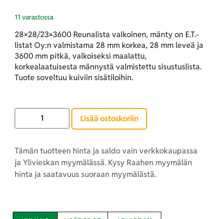
11 varastossa
28×28/23×3600 Reunalista valkoinen, mänty on E.T.-
listat Oy:n valmistama 28 mm korkea, 28 mm leveä ja
3600 mm pitkä, valkoiseksi maalattu,
korkealaatuisesta männystä valmistettu sisustuslista.
Tuote soveltuu kuiviin sisätiloihin.
Lisää ostoskoriin
Tämän tuotteen hinta ja saldo vain verkkokaupassa
ja Ylivieskan myymälässä. Kysy Raahen myymälän
hinta ja saatavuus suoraan myymälästä.