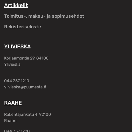
Artikkelit
Toimitus-, maksu- ja sopimusehdot
Rekisteriseloste
YLIVIESKA
Korjaamontie 29, 84100
Ylivieska
044 357 1210
ylivieska@puumesta.fi
RAAHE
Rakentajankatu 4, 92100
Raahe
044 357 1220