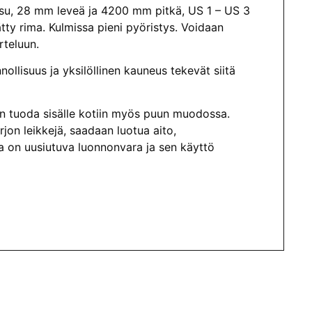
su, 28 mm leveä ja 4200 mm pitkä, US 1 – US 3
ty rima. Kulmissa pieni pyöristys. Voidaan
rteluun.
ollisuus ja yksilöllinen kauneus tekevät siitä
aan tuoda sisälle kotiin myös puun muodossa.
rjon leikkejä, saadaan luotua aito,
a on uusiutuva luonnonvara ja sen käyttö