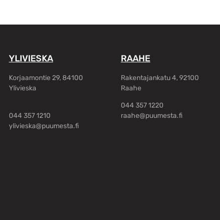
YLIVIESKA
RAAHE
Korjaamontie 29, 84100
Rakentajankatu 4, 92100
Ylivieska
Raahe
044 357 1220
044 357 1210
raahe@puumesta.fi
ylivieska@puumesta.fi