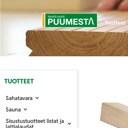
Tuotteet
TUOTTEET
Sahatavara
Sauna
Sisustustuotteet listat ja
lattialaudat