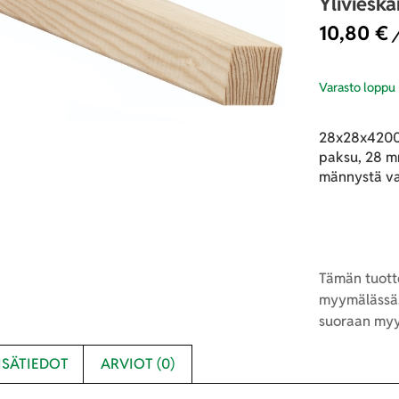
Yliviesk
10,80
€
/
Varasto loppu
28x28x4200 
paksu, 28 mm
männystä va
Tämän tuotte
myymälässä.
suoraan myy
ISÄTIEDOT
ARVIOT (0)