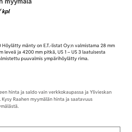
an myymälä
 kpl
Höylätty mänty on E.T.-listat Oy:n valmistama 28 mm
 leveä ja 4200 mm pitkä, US 1 – US 3 laatuisesta
lmistettu puuvalmis ympärihöylätty rima.
en hinta ja saldo vain verkkokaupassa ja Ylivieskan
 Kysy Raahen myymälän hinta ja saatavuus
mälästä.