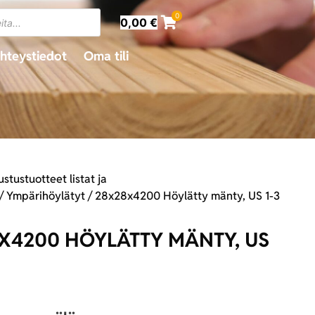
0
0,00
€
hteystiedot
Oma tili
ustustuotteet listat ja
/
Ympärihöylätyt
/ 28x28x4200 Höylätty mänty, US 1-3
X4200 HÖYLÄTTY MÄNTY, US