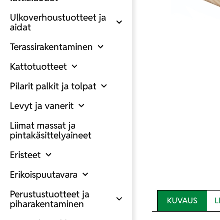
Ulkoverhoustuotteet ja
aidat
Terassirakentaminen
Kattotuotteet
Pilarit palkit ja tolpat
Levyt ja vanerit
Liimat massat ja
pintakäsittelyaineet
Eristeet
Erikoispuutavara
Perustustuotteet ja
KUVAUS
L
piharakentaminen