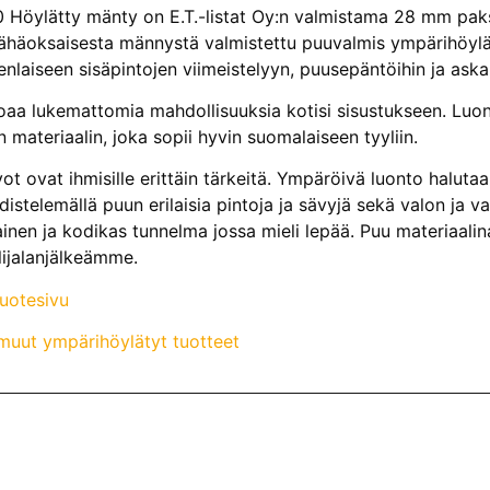
öylätty mänty on E.T.-listat Oy:n valmistama 28 mm pak
vähäoksaisesta männystä valmistettu puuvalmis ympärihöylät
nlaiseen sisäpintojen viimeistelyyn, puusepäntöihin ja aska
oaa lukemattomia mahdollisuuksia kotisi sisustukseen. Luonn
n materiaalin, joka sopii hyvin suomalaiseen tyyliin.
ot ovat ihmisille erittäin tärkeitä. Ympäröivä luonto halut
istelemällä puun erilaisia pintoja ja sävyjä sekä valon ja va
nen ja kodikas tunnelma jossa mieli lepää. Puu materiaalin
lijalanjälkeämme.
tuotesivu
uut ympärihöylätyt tuotteet