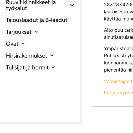
Ruuvit kiinnikkeet ja
28x28x4200 H
työkalut
laatuisesta 
käyttää mone
Talouslaadut ja B-laadut
Aito puu tarj
Tarjoukset
ainutlaatuise
Ovet
Ympäristöarv
Hirsirakennukset
Rohkeasti yhd
luonnonmukai
Tulisijat ja hormit
pienentää hii
Valmistajan 
Katso myös m