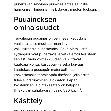
punertavan sävyinen puuaines antaa saunalle
harmonisen ilmeen ja miellyttävän, miedon tuoksun.
Puuaineksen
ominaisuudet
Tervalepän puuaines on pehmeää, kevyttä ja
vaaleata, ja se muuttuu ilman ja valon
vaikutuksesta punertavaksi. Sekä pinta-, että
sydänpuu ovat punertavia, eivätkä erotu toisistaan
selvästi. Värin voimakkuuteen vaikuttavat
kaatoajankohta, kasvupaikka sekä kuivaus.
Laadukasta puusepän materiaalia saadaan
kasvattamalla tervaleppää tiheässä, jolloin siitä
tulee suorarunkoinen ja oksaton. Lepän
työstäminen ja pintakäsittely on helppoa.
3
Ilmakuivan sahatavaran paino 530 kg/m
.
Käsittely