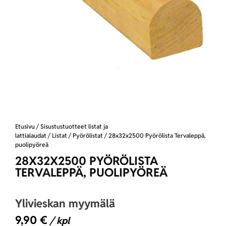
Etusivu
/
Sisustustuotteet listat ja
lattialaudat
/
Listat
/
Pyörölistat
/ 28x32x2500 Pyörölista Tervaleppä,
puolipyöreä
28X32X2500 PYÖRÖLISTA
TERVALEPPÄ, PUOLIPYÖREÄ
Ylivieskan myymälä
9,90
€
/ kpl