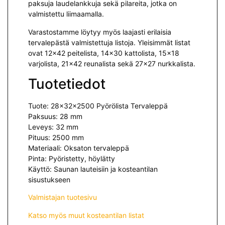
paksuja laudelankkuja sekä pilareita, jotka on
valmistettu liimaamalla.
Varastostamme löytyy myös laajasti erilaisia
tervalepästä valmistettuja listoja. Yleisimmät listat
ovat 12×42 peitelista, 14×30 kattolista, 15×18
varjolista, 21×42 reunalista sekä 27×27 nurkkalista.
Tuotetiedot
Tuote: 28x32x2500 Pyörölista Tervaleppä
Paksuus: 28 mm
Leveys: 32 mm
Pituus: 2500 mm
Materiaali: Oksaton tervaleppä
Pinta: Pyöristetty, höylätty
Käyttö: Saunan lauteisiin ja kosteantilan
sisustukseen
Valmistajan tuotesivu
Katso myös muut kosteantilan listat