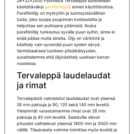
28x32x2500 Pyörölista Tervaleppä suositellaan
käsiteltäväksi
parafiiniöljyllä
ennen käyttöönottoa.
Parafiiniöljy on myrkytön ja luontoystävällinen
tuote, joka suojaa puupinnan kosteudelta ja
helpottaa sen puhtaana pitämistä. Koska
parafiiniöljy tunkeutuu syvälle puun syihin, sinne ei
enää pääse muita aineita. Öljy on väritöntä ja
käsittely vain syventää puun syiden sävyä.
Varmistaaksesi tuotteen pitkäikäisyyden,
suosittelemme että öljykäsittely uusitaan kerran
vuodessa.
Tervaleppä laudelaudat
ja rimat
Tervalepästä valmistetut laudelaudat ovat yleensä
28 mm paksuja ja 90, 120 sekä 140 mm leveitä.
Yleisimmät varastoimamme rimat ovat 28 mm
paksuja ja 40 mm leveitä. Saatavilla olevat
pituudet vaihtelevat yleensä 1800 mm ja 3000 mm
välillä. Tilauksesta voimme toimittaa myös leveitä ja