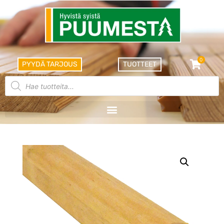
0
PYYDÄ TARJOUS
TUOTTEET