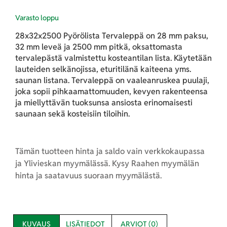
Varasto loppu
28x32x2500 Pyörölista Tervaleppä on 28 mm paksu,
32 mm leveä ja 2500 mm pitkä, oksattomasta
tervalepästä valmistettu kosteantilan lista. Käytetään
lauteiden selkänojissa, eturitilänä kaiteena yms.
saunan listana. Tervaleppä on vaaleanruskea puulaji,
joka sopii pihkaamattomuuden, kevyen rakenteensa
ja miellyttävän tuoksunsa ansiosta erinomaisesti
saunaan sekä kosteisiin tiloihin.
Tämän tuotteen hinta ja saldo vain verkkokaupassa
ja Ylivieskan myymälässä. Kysy Raahen myymälän
hinta ja saatavuus suoraan myymälästä.
KUVAUS
LISÄTIEDOT
ARVIOT (0)