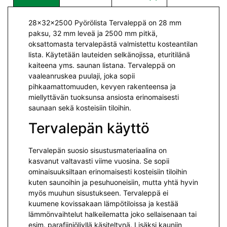
28x32x2500 Pyörölista Tervaleppä on 28 mm
paksu, 32 mm leveä ja 2500 mm pitkä,
oksattomasta tervalepästä valmistettu kosteantilan
lista. Käytetään lauteiden selkänojissa, eturitilänä
kaiteena yms. saunan listana. Tervaleppä on
vaaleanruskea puulaji, joka sopii
pihkaamattomuuden, kevyen rakenteensa ja
miellyttävän tuoksunsa ansiosta erinomaisesti
saunaan sekä kosteisiin tiloihin.
Tervalepän käyttö
Tervalepän suosio sisustusmateriaalina on
kasvanut valtavasti viime vuosina. Se sopii
ominaisuuksiltaan erinomaisesti kosteisiin tiloihin
kuten saunoihin ja pesuhuoneisiin, mutta yhtä hyvin
myös muuhun sisustukseen. Tervaleppä ei
kuumene kovissakaan lämpötiloissa ja kestää
lämmönvaihtelut halkeilematta joko sellaisenaan tai
esim. parafiiniöljyllä käsiteltynä. Lisäksi kauniin