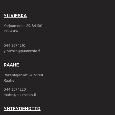
YLIVIESKA
Korjaamontie 29, 84100
Ylivieska
044 357 1210
ylivieska@puumesta.fi
RAAHE
Rakentajankatu 4, 92100
Raahe
044 357 1220
raahe@puumesta.fi
YHTEYDENOTTO