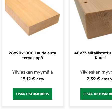
28x90x1800 Laudelauta
48×73 Mitallistettu
tervaleppä
Kuusi
Ylivieskan myymälä
Ylivieskan myy
15,12
€
2,39
€
/ kpl
/ metr
LISÄÄ OSTOSKORIIN
LISÄÄ OSTOSKOR