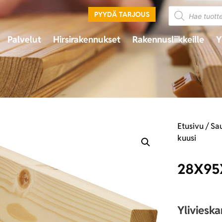
PYYDÄ TARJOUS
Palvelut
Hirsirakennukset
Rakennusliikkeille
Y
Etusivu
/
Sa
kuusi
28X95
Yliviesk