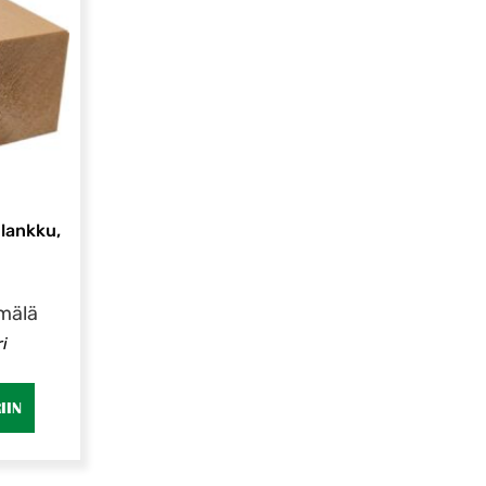
 lankku,
mälä
i
IIN