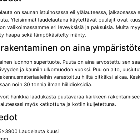
lauta on saunan istuinosassa eli ylälauteessa, jalkaosassa 
uta. Yleisimmät laudelautana käytettävät puulajit ovat kuus
 on valikoimassamme eri leveyksisiä ja paksuisia. Muita m
ty haapa sekä lämpökäsitelty mänty.
 rakentaminen on aina ympäristöt
kainen luonnon supertuote. Puuta on aina arvostettu sen sa
vyyden ja kauniin ulkomuodon vuoksi. Puu on aito, uusiutuv
rakennusmateriaaleihin varastoituu hiiltä pitkäksi aikaa. K
aan noin 30 tonnia ilman hiilidioksidia.
voit hankkia laadukasta puutavaraa kaikkeen rakentamiseen
alutessasi myös katkottuna ja kotiin kuljetettuna.
edot
5x3900 Laudelauta kuusi
 mm