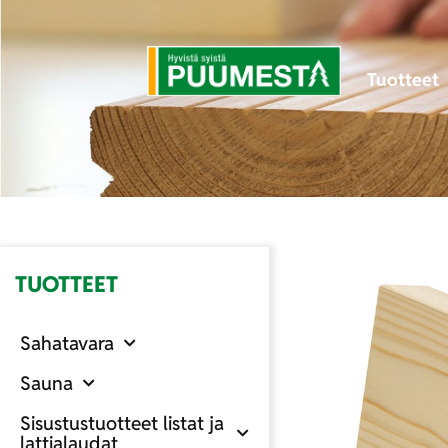
Tuotteet
TUOTTEET
Sahatavara
Sauna
Sisustustuotteet listat ja
lattialaudat