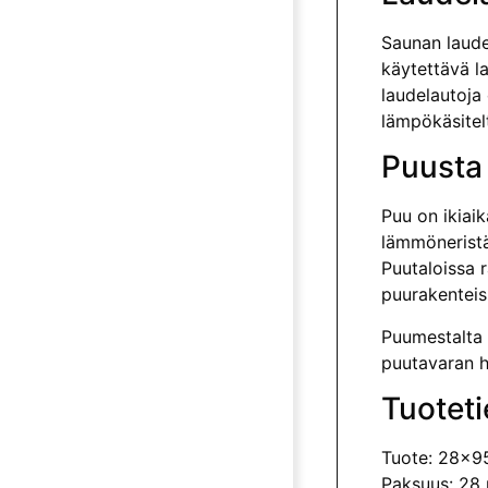
Saunan laude
käytettävä la
laudelautoja
lämpökäsitel
Puusta
Puu on ikiai
lämmöneristä
Puutaloissa 
puurakenteiss
Puumestalta 
puutavaran h
Tuoteti
Tuote: 28x9
Paksuus: 28