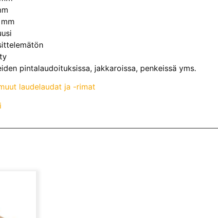
mm
0 mm
uusi
sittelemätön
ty
eiden pintalaudoituksissa, jakkaroissa, penkeissä yms.
uut laudelaudat ja -rimat
i