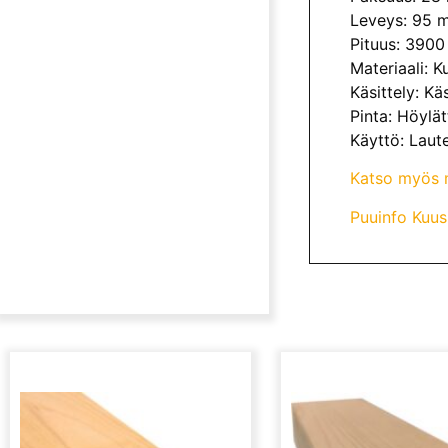
Leveys: 95 
Pituus: 390
Materiaali: K
Käsittely: Kä
Pinta: Höylät
Käyttö: Laut
Katso myös m
Puuinfo Kuus