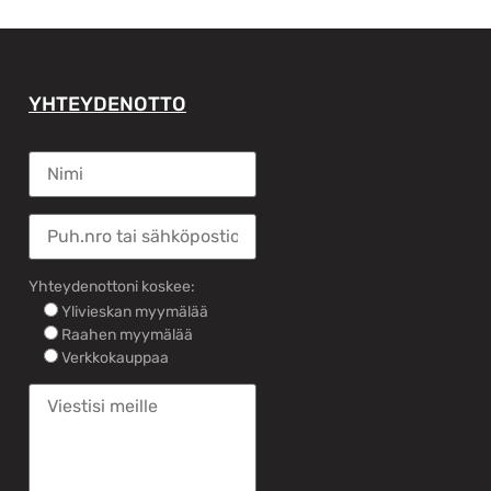
YHTEYDENOTTO
Yhteydenottoni koskee:
Ylivieskan myymälää
Raahen myymälää
Verkkokauppaa