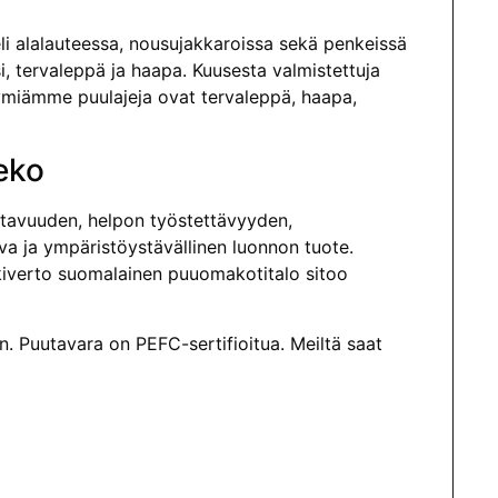
eli alalauteessa, nousujakkaroissa sekä penkeissä
i, tervaleppä ja haapa. Kuusesta valmistettuja
yymiämme puulajeja ovat tervaleppä, haapa,
eko
atavuuden, helpon työstettävyyden,
a ja ympäristöystävällinen luonnon tuote.
eskiverto suomalainen puuomakotitalo sitoo
. Puutavara on PEFC-sertifioitua. Meiltä saat