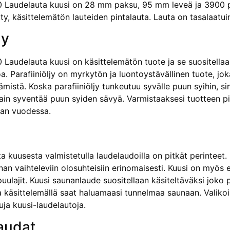
audelauta kuusi on 28 mm paksu, 95 mm leveä ja 3900 pit
y, käsittelemätön lauteiden pintalauta. Lauta on tasalaatui
ly
audelauta kuusi on käsittelemätön tuote ja se suositellaa
a. Parafiiniöljy on myrkytön ja luontoystävällinen tuote, jo
mistä. Koska parafiiniöljy tunkeutuu syvälle puun syihin, si
 vain syventää puun syiden sävyä. Varmistaaksesi tuotteen pi
ran vuodessa.
 kuusesta valmistetulla laudelaudoilla on pitkät perinteet.
nan vaihteleviin olosuhteisiin erinomaisesti. Kuusi on myös
uulajit. Kuusi saunanlaude suositellaan käsiteltäväksi joko para
a käsittelemällä saat haluamaasi tunnelmaa saunaan. Valik
uja kuusi-laudelautoja.
audat