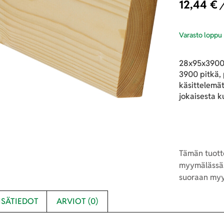
12,44
€
/
Varasto loppu
28x95x3900 
3900 pitkä, 
käsittelemät
jokaisesta k
Tämän tuotte
myymälässä.
suoraan myy
ISÄTIEDOT
ARVIOT (0)