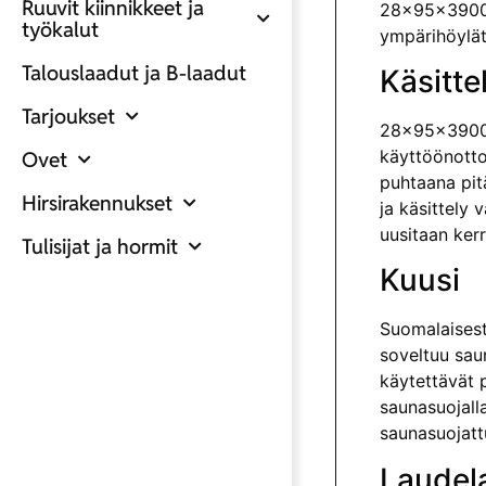
Ruuvit kiinnikkeet ja
28x95x3900 L
työkalut
ympärihöylätt
Talouslaadut ja B-laadut
Käsitte
Tarjoukset
28x95x3900 L
käyttöönotto
Ovet
puhtaana pitä
Hirsirakennukset
ja käsittely
uusitaan ker
Tulisijat ja hormit
Kuusi
Suomalaisesta
soveltuu sau
käytettävät p
saunasuojall
saunasuojatt
Laudel