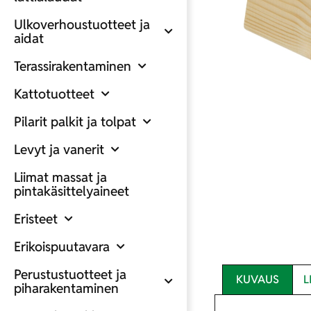
Ulkoverhoustuotteet ja
aidat
Terassirakentaminen
Kattotuotteet
Pilarit palkit ja tolpat
Levyt ja vanerit
Liimat massat ja
pintakäsittelyaineet
Eristeet
Erikoispuutavara
Perustustuotteet ja
KUVAUS
L
piharakentaminen