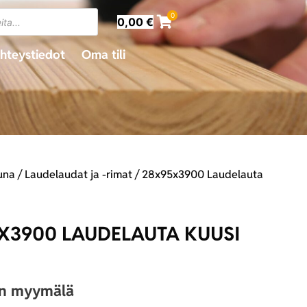
0
0,00
€
hteystiedot
Oma tili
una
/
Laudelaudat ja -rimat
/ 28x95x3900 Laudelauta
X3900 LAUDELAUTA KUUSI
an myymälä