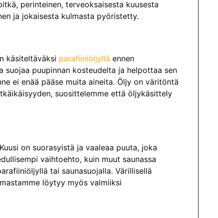
kä, perinteinen, terveoksaisesta kuusesta
nen ja jokaisesta kulmasta pyöristetty.
n käsiteltäväksi
parafiiniöljyllä
ennen
ka suojaa puupinnan kosteudelta ja helpottaa sen
nne ei enää pääse muita aineita. Öljy on väritöntä
tkäikäisyyden, suosittelemme että öljykäsittely
 Kuusi on suorasyistä ja vaaleaa puuta, joka
 edullisempi vaihtoehto, kuin muut saunassa
fiiniöljyllä tai saunasuojalla. Värillisellä
oimastamme löytyy myös valmiiksi