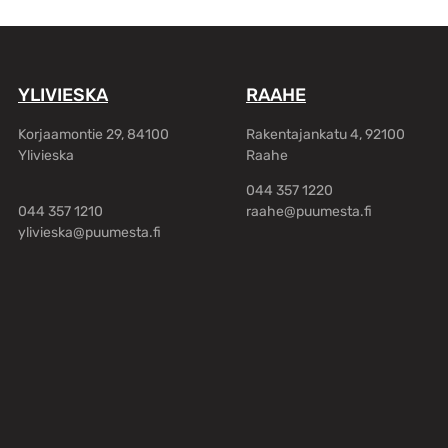
YLIVIESKA
RAAHE
Korjaamontie 29, 84100
Rakentajankatu 4, 92100
Ylivieska
Raahe
044 357 1220
044 357 1210
raahe@puumesta.fi
ylivieska@puumesta.fi