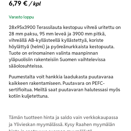
6,79
€
/ kpl
Varasto loppu
28x95x3900 Terassilauta kestopuu vihreä uritettu on
28 mm paksu, 95 mm leveä ja 3900 mm pitkä,
vihreällä AB-kyllästeellä kyllästettyä, koriste
höylättyä (helmi) ja pyöreänurkkaista kestopuuta.
Tuote on erinomainen valinta maanpinnan
yläpuolisiin rakenteisiin Suomen vaihtelevissa
sääolosuhteissa.
Puumestalta voit hankkia laadukasta puutavaraa
kaikkeen rakentamiseen. Puutavara on PEFC-
sertifioitua. Meiltä saat puutavaran halutessasi myös
kotiin kuljetettuna.
Tämän tuotteen hinta ja saldo vain verkkokaupassa
ja Ylivieskan myymälässä. Kysy Raahen myymälän