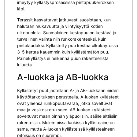
imeytyy kyllästysprosessissa pintapuukerroksen
läpi.
Terassit kasvattavat jatkuvasti suosiotaan, kun
halutaan mukavuutta ja viihtyisyyttä kotien
ulkopuolella. Suomalainen kestopuu on kestävä ja
turvallinen valinta niin runkorakenteeksi, kuin
pintalaudaksi. Kyllästetty puu kestää ulkokäytössä
3–5 kertaa kauemmin kuin kyllästämätön puu.
Painekyllästys ei heikennä puun rakenteellista
lujuutta.
A-luokka ja AB-luokka
Kyllästetyt puut jaotellaan A- ja AB-luokkaan niiden
käyttötarkoituksen perusteella. A-luokan kyllästeet
ovat yleensä runkopuutavaraa, jotka soveltuvat
maa ja vesikosketukseen. AB-luokan kyllästeet
soveltuvat maan pinnan yläpuolisiin, säälle alttiisiin
rakenteisiin. Molemmissa luokissa kyllästeaine on
sama, mutta A-luokan kyllästeissä kyllästeaineen
pitoisuus on suurempi.