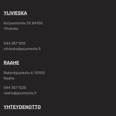
YLIVIESKA
Korjaamontie 29, 84100
Ylivieska
044 357 1210
ylivieska@puumesta.fi
RAAHE
Rakentajankatu 4, 92100
Raahe
044 357 1220
raahe@puumesta.fi
YHTEYDENOTTO