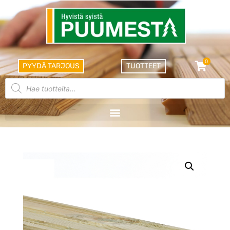
0
PYYDÄ TARJOUS
TUOTTEET