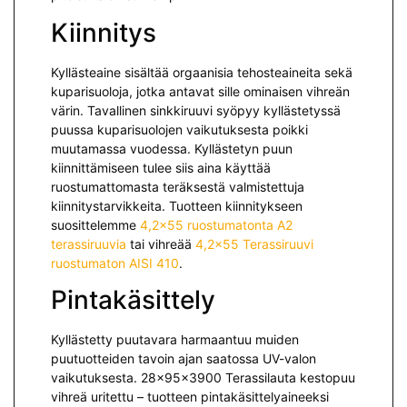
Kiinnitys
Kyllästeaine sisältää orgaanisia tehosteaineita sekä
kuparisuoloja, jotka antavat sille ominaisen vihreän
värin. Tavallinen sinkkiruuvi syöpyy kyllästetyssä
puussa kuparisuolojen vaikutuksesta poikki
muutamassa vuodessa. Kyllästetyn puun
kiinnittämiseen tulee siis aina käyttää
ruostumattomasta teräksestä valmistettuja
kiinnitystarvikkeita. Tuotteen kiinnitykseen
suosittelemme
4,2×55 ruostumatonta A2
terassiruuvia
tai vihreää
4,2×55 Terassiruuvi
ruostumaton AISI 410
.
Pintakäsittely
Kyllästetty puutavara harmaantuu muiden
puutuotteiden tavoin ajan saatossa UV-valon
vaikutuksesta. 28x95x3900 Terassilauta kestopuu
vihreä uritettu – tuotteen pintakäsittelyaineeksi