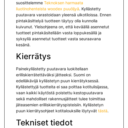
suosittelemme
Teknoksen harmaata
liuotinohenteista woodex puuöljyä
. Kyllästetty
puutavara varastoidaan yleensä ulkotiloissa. Ennen
pintakäsittelyä tuotteen täytyy olla kunnolla
kuivunut. Yleisohjeena on, että keväällä asennetut
tuotteet pintakäsitellään vasta loppukesällä ja
syksyllä asennetut tuotteet vasta seuraavana
kesänä.
Kierrätys
Painekyllästetty puutavara luokitellaan
erilliskierrätettäväksi jät­teeksi. Suomi on
edelläkävijä kyllästetyn puun kierrätyksessä.
Kyllästettyjä tuotteita ei saa polttaa kotitulisijassa,
vaan kaikki käytöstä poistettu kestopuutavara
sekä mah­dolliset rakennusjätteet tulee toimittaa
jäteasemien erilliskierrätyspisteisiin. Kyllästetyn
puun kierrätysohjeet kotitalouksille löytyvät
tästä
.
Tekniset tiedot