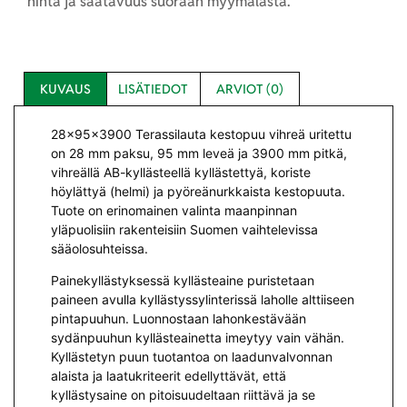
hinta ja saatavuus suoraan myymälästä.
KUVAUS
LISÄTIEDOT
ARVIOT (0)
28x95x3900 Terassilauta kestopuu vihreä uritettu
on 28 mm paksu, 95 mm leveä ja 3900 mm pitkä,
vihreällä AB-kyllästeellä kyllästettyä, koriste
höylättyä (helmi) ja pyöreänurkkaista kestopuuta.
Tuote on erinomainen valinta maanpinnan
yläpuolisiin rakenteisiin Suomen vaihtelevissa
sääolosuhteissa.
Painekyllästyksessä kyllästeaine puristetaan
paineen avulla kyllästyssylinterissä laholle alttiiseen
pintapuuhun. Luonnostaan lahonkestävään
sydänpuuhun kyllästeainetta imeytyy vain vähän.
Kyllästetyn puun tuotantoa on laadunvalvonnan
alaista ja laatukriteerit edellyttävät, että
kyllästysaine on pitoisuudeltaan riittävä ja se