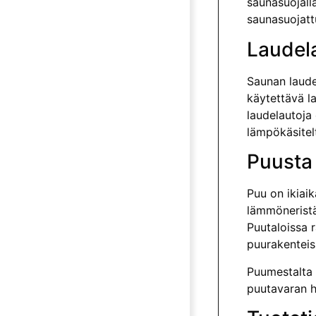
saunasuojall
saunasuojatt
Laudel
Saunan laude
käytettävä la
laudelautoja
lämpökäsitel
Puusta
Puu on ikiai
lämmöneristä
Puutaloissa 
puurakenteiss
Puumestalta 
puutavaran h