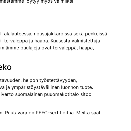
oimastamme löytyy myös valmiiksi
eli alalauteessa, nousujakkaroissa sekä penkeissä
i, tervaleppä ja haapa. Kuusesta valmistettuja
yymiämme puulajeja ovat tervaleppä, haapa,
eko
atavuuden, helpon työstettävyyden,
a ja ympäristöystävällinen luonnon tuote.
eskiverto suomalainen puuomakotitalo sitoo
. Puutavara on PEFC-sertifioitua. Meiltä saat