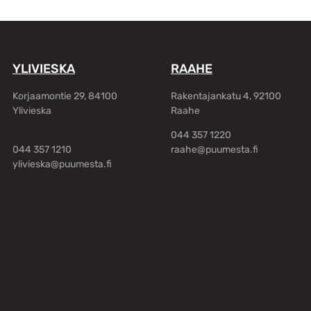
YLIVIESKA
RAAHE
Korjaamontie 29, 84100
Rakentajankatu 4, 92100
Ylivieska
Raahe
044 357 1220
044 357 1210
raahe@puumesta.fi
ylivieska@puumesta.fi