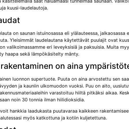
a käsittelemällä saat haluamaasi tunnelmaa saunaan. Valik
uja kuusi-laudelautoja.
audat
lauta on saunan istuinosassa eli ylälauteessa, jalkaosassa 
uta. Yleisimmät laudelautana käytettävät puulajit ovat kuus
 on valikoimassamme eri leveyksisiä ja paksuisia. Muita m
ty haapa sekä lämpökäsitelty mänty.
 rakentaminen on aina ympäristöt
kainen luonnon supertuote. Puuta on aina arvostettu sen sa
vyyden ja kauniin ulkomuodon vuoksi. Puu on aito, uusiutuv
rakennusmateriaaleihin varastoituu hiiltä pitkäksi aikaa. K
aan noin 30 tonnia ilman hiilidioksidia.
voit hankkia laadukasta puutavaraa kaikkeen rakentamiseen
alutessasi myös katkottuna ja kotiin kuljetettuna.