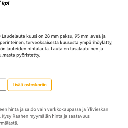
 kpl
a
Laudelauta kuusi on 28 mm paksu, 95 mm leveä ja
perinteinen, terveoksaisesta kuusesta ympärihöylätty,
ön lauteiden pintalauta. Lauta on tasalaatuinen ja
ulmasta pyöristetty.
Lisää ostoskoriin
en hinta ja saldo vain verkkokaupassa ja Ylivieskan
 Kysy Raahen myymälän hinta ja saatavuus
mälästä.