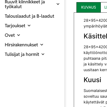
Ruuvit kiinnikkeet ja
työkalut
KUVAUS
L
Talouslaadut ja B-laadut
28x95x4200 L
Tarjoukset
ympärihöylätt
Käsitte
Ovet
Hirsirakennukset
28x95x4200 L
käyttöönotto
Tulisijat ja hormit
puhtaana pitä
ja käsittely
uusitaan ker
Kuusi
Suomalaisesta
soveltuu sau
käytettävät p