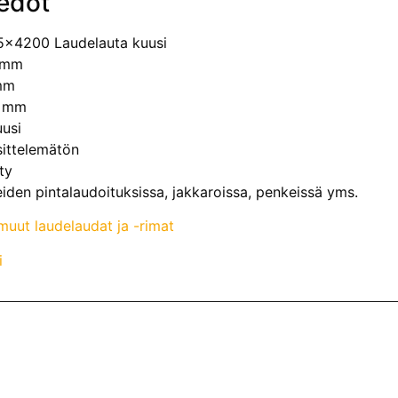
edot
5x4200 Laudelauta kuusi
 mm
mm
0 mm
uusi
sittelemätön
ty
eiden pintalaudoituksissa, jakkaroissa, penkeissä yms.
uut laudelaudat ja -rimat
i