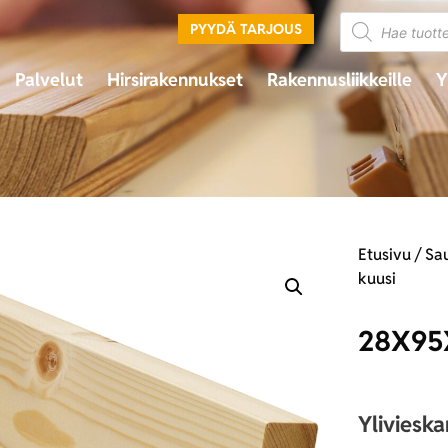
PYYDÄ TARJOUS
Palvelut
Hirsirakennukset
Rakennusliikkeille
Y
Etusivu
/
Sa
kuusi
28X95
Yliviesk