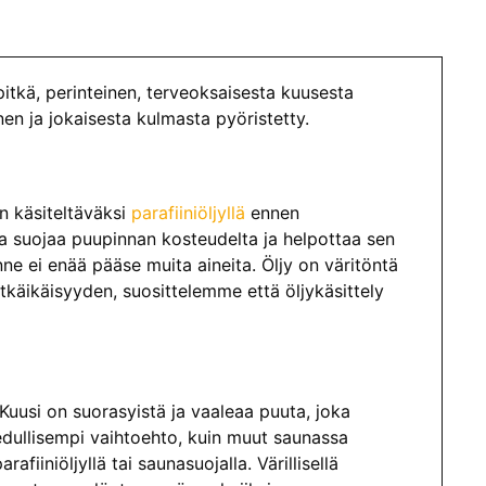
kä, perinteinen, terveoksaisesta kuusesta
nen ja jokaisesta kulmasta pyöristetty.
n käsiteltäväksi
parafiiniöljyllä
ennen
ka suojaa puupinnan kosteudelta ja helpottaa sen
nne ei enää pääse muita aineita. Öljy on väritöntä
tkäikäisyyden, suosittelemme että öljykäsittely
 Kuusi on suorasyistä ja vaaleaa puuta, joka
 edullisempi vaihtoehto, kuin muut saunassa
fiiniöljyllä tai saunasuojalla. Värillisellä