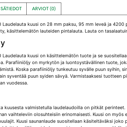
ISÄTIEDOT
ARVIOT (0)
audelauta kuusi on 28 mm paksu, 95 mm leveä ja 4200 pit
y, käsittelemätön lauteiden pintalauta. Lauta on tasalaatui
ly
audelauta kuusi on käsittelemätön tuote ja se suositellaa
a. Parafiiniöljy on myrkytön ja luontoystävällinen tuote, jo
mistä. Koska parafiiniöljy tunkeutuu syvälle puun syihin, si
 vain syventää puun syiden sävyä. Varmistaaksesi tuotteen pi
ran vuodessa.
 kuusesta valmistetulla laudelaudoilla on pitkät perinteet.
nan vaihteleviin olosuhteisiin erinomaisesti. Kuusi on myös
uulajit. Kuusi saunanlaude suositellaan käsiteltäväksi joko para