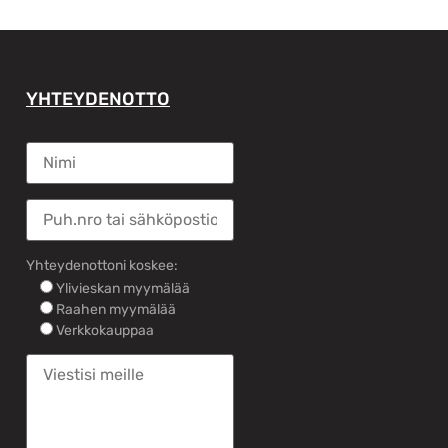
YHTEYDENOTTO
Yhteydenottoni koskee:
Ylivieskan myymälää
Raahen myymälää
Verkkokauppaa