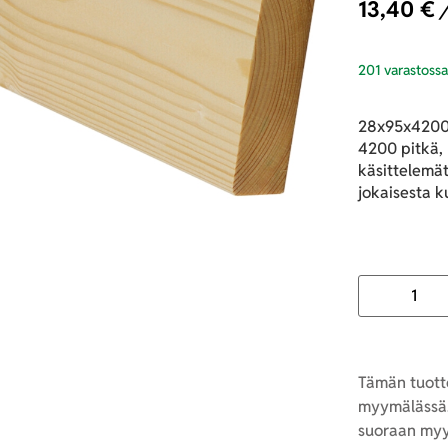
13,40
€
/
201 varastoss
28x95x4200 
4200 pitkä, 
käsittelemät
jokaisesta k
Tämän tuotte
myymälässä.
suoraan myy