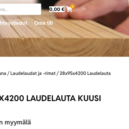
0
0,00
€
hteystiedot
Oma tili
una
/
Laudelaudat ja -rimat
/ 28x95x4200 Laudelauta
X4200 LAUDELAUTA KUUSI
an myymälä