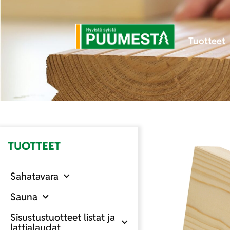
Tuotteet
TUOTTEET
Sahatavara
Sauna
Sisustustuotteet listat ja
lattialaudat