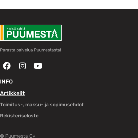
Parasta palvelua Puumestasta!
INFO
Artikkelit
Toimitus-, maksu- ja sopimusehdot
Rekisteriseloste
© Puumesta Oy