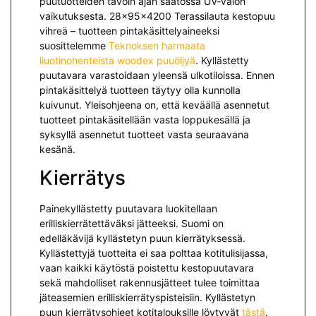
puutuotteiden tavoin ajan saatossa UV-valon
vaikutuksesta. 28x95x4200 Terassilauta kestopuu
vihreä – tuotteen pintakäsittelyaineeksi
suosittelemme
Teknoksen harmaata
liuotinohenteista woodex puuöljyä
. Kyllästetty
puutavara varastoidaan yleensä ulkotiloissa. Ennen
pintakäsittelyä tuotteen täytyy olla kunnolla
kuivunut. Yleisohjeena on, että keväällä asennetut
tuotteet pintakäsitellään vasta loppukesällä ja
syksyllä asennetut tuotteet vasta seuraavana
kesänä.
Kierrätys
Painekyllästetty puutavara luokitellaan
erilliskierrätettäväksi jät­teeksi. Suomi on
edelläkävijä kyllästetyn puun kierrätyksessä.
Kyllästettyjä tuotteita ei saa polttaa kotitulisijassa,
vaan kaikki käytöstä poistettu kestopuutavara
sekä mah­dolliset rakennusjätteet tulee toimittaa
jäteasemien erilliskierrätyspisteisiin. Kyllästetyn
puun kierrätysohjeet kotitalouksille löytyvät
tästä
.