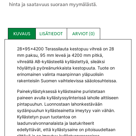
hinta ja saatavuus suoraan myymälästä.
KUVAUS
LISÄTIEDOT
ARVIOT (0)
28x95x4200 Terassilauta kestopuu vihreä on 28
mm paksu, 95 mm leveä ja 4200 mm pitkä,
vihreällä AB-kyllästeellä kyllästettyä, sileäksi
höylättyä pyöreänurkkaista kestopuuta. Tuote on
erinomainen valinta maanpinnan yläpuolisiin
rakenteisiin Suomen vaihtelevissa sääolosuhteissa.
Painekyllästyksessä kyllästeaine puristetaan
paineen avulla kyllästyssylinterissä laholle alttiiseen
pintapuuhun. Luonnostaan lahonkestävään
sydänpuuhun kyllästeainetta imeytyy vain vähän.
Kyllästetyn puun tuotantoa on
laadunvalvonnanalaista ja laatukriteerit
edellyttävät, että kyllästysaine on pitoisuudeltaan
riittävä ja se imeytyy kyllästysprosessissa