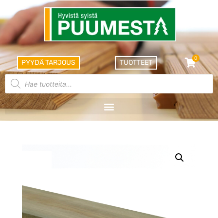
0
PYYDÄ TARJOUS
TUOTTEET