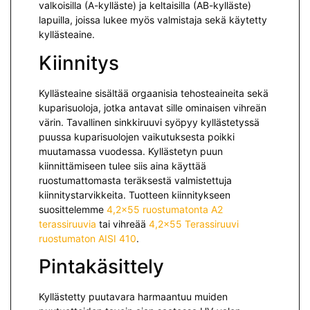
valkoisilla (A-kylläste) ja keltaisilla (AB-kylläste)
lapuilla, joissa lukee myös valmistaja sekä käytetty
kyllästeaine.
Kiinnitys
Kyllästeaine sisältää orgaanisia tehosteaineita sekä
kuparisuoloja, jotka antavat sille ominaisen vihreän
värin. Tavallinen sinkkiruuvi syöpyy kyllästetyssä
puussa kuparisuolojen vaikutuksesta poikki
muutamassa vuodessa. Kyllästetyn puun
kiinnittämiseen tulee siis aina käyttää
ruostumattomasta teräksestä valmistettuja
kiinnitystarvikkeita. Tuotteen kiinnitykseen
suosittelemme
4,2×55 ruostumatonta A2
terassiruuvia
tai vihreää
4,2×55 Terassiruuvi
ruostumaton AISI 410
.
Pintakäsittely
Kyllästetty puutavara harmaantuu muiden