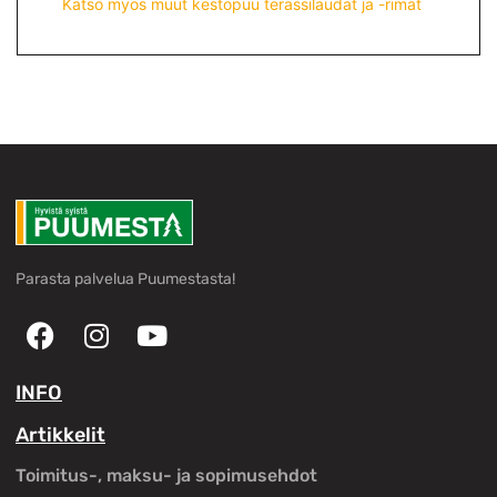
Katso myös muut kestopuu terassilaudat ja -rimat
Parasta palvelua Puumestasta!
INFO
Artikkelit
Toimitus-, maksu- ja sopimusehdot