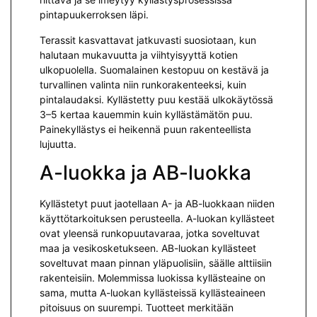
pintapuukerroksen läpi.
Terassit kasvattavat jatkuvasti suosiotaan, kun
halutaan mukavuutta ja viihtyisyyttä kotien
ulkopuolella. Suomalainen kestopuu on kestävä ja
turvallinen valinta niin runkorakenteeksi, kuin
pintalaudaksi. Kyllästetty puu kestää ulkokäytössä
3–5 kertaa kauemmin kuin kyllästämätön puu.
Painekyllästys ei heikennä puun rakenteellista
lujuutta.
A-luokka ja AB-luokka
Kyllästetyt puut jaotellaan A- ja AB-luokkaan niiden
käyttötarkoituksen perusteella. A-luokan kyllästeet
ovat yleensä runkopuutavaraa, jotka soveltuvat
maa ja vesikosketukseen. AB-luokan kyllästeet
soveltuvat maan pinnan yläpuolisiin, säälle alttiisiin
rakenteisiin. Molemmissa luokissa kyllästeaine on
sama, mutta A-luokan kyllästeissä kyllästeaineen
pitoisuus on suurempi. Tuotteet merkitään