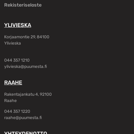
Rekisteriseloste
YLIVIESKA
Korjaamontie 29, 84100
Ylivieska
044 357 1210
ylivieska@puumesta.fi
RAAHE
Rakentajankatu 4, 92100
Raahe
044 357 1220
raahe@puumesta.fi
YHTEYDENOTTO