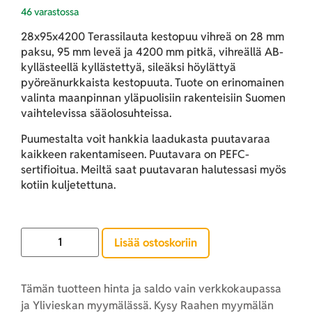
46 varastossa
28x95x4200 Terassilauta kestopuu vihreä on 28 mm
paksu, 95 mm leveä ja 4200 mm pitkä, vihreällä AB-
kyllästeellä kyllästettyä, sileäksi höylättyä
pyöreänurkkaista kestopuuta. Tuote on erinomainen
valinta maanpinnan yläpuolisiin rakenteisiin Suomen
vaihtelevissa sääolosuhteissa.
Puumestalta voit hankkia laadukasta puutavaraa
kaikkeen rakentamiseen. Puutavara on PEFC-
sertifioitua. Meiltä saat puutavaran halutessasi myös
kotiin kuljetettuna.
Lisää ostoskoriin
Tämän tuotteen hinta ja saldo vain verkkokaupassa
ja Ylivieskan myymälässä. Kysy Raahen myymälän