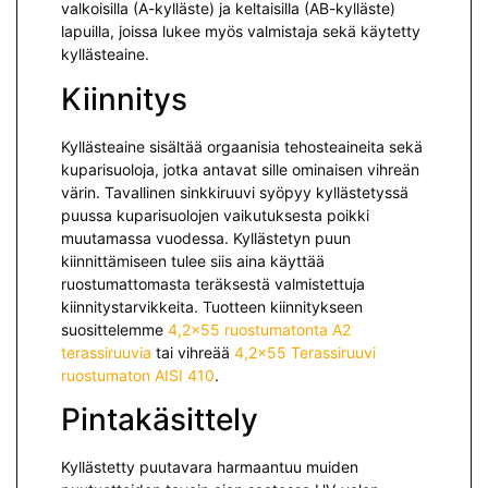
valkoisilla (A-kylläste) ja keltaisilla (AB-kylläste)
lapuilla, joissa lukee myös valmistaja sekä käytetty
kyllästeaine.
Kiinnitys
Kyllästeaine sisältää orgaanisia tehosteaineita sekä
kuparisuoloja, jotka antavat sille ominaisen vihreän
värin. Tavallinen sinkkiruuvi syöpyy kyllästetyssä
puussa kuparisuolojen vaikutuksesta poikki
muutamassa vuodessa. Kyllästetyn puun
kiinnittämiseen tulee siis aina käyttää
ruostumattomasta teräksestä valmistettuja
kiinnitystarvikkeita. Tuotteen kiinnitykseen
suosittelemme
4,2×55 ruostumatonta A2
terassiruuvia
tai vihreää
4,2×55 Terassiruuvi
ruostumaton AISI 410
.
Pintakäsittely
Kyllästetty puutavara harmaantuu muiden