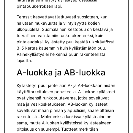
pintapuukerroksen läpi.
Terassit kasvattavat jatkuvasti suosiotaan, kun
halutaan mukavuutta ja viihtyisyyttä kotien
ulkopuolella. Suomalainen kestopuu on kestävä ja
turvallinen valinta niin runkorakenteeksi, kuin
pintalaudaksi. Kyllästetty puu kestää ulkokäytössä
3–5 kertaa kauemmin kuin kyllästämätön puu.
Painekyllästys ei heikennä puun rakenteellista
lujuutta.
A-luokka ja AB-luokka
Kyllästetyt puut jaotellaan A- ja AB-luokkaan niiden
käyttötarkoituksen perusteella. A-luokan kyllästeet
ovat yleensä runkopuutavaraa, jotka soveltuvat
maa ja vesikosketukseen. AB-luokan kyllästeet
soveltuvat maan pinnan yläpuolisiin, säälle alttiisiin
rakenteisiin. Molemmissa luokissa kyllästeaine on
sama, mutta A-luokan kyllästeissä kyllästeaineen
pitoisuus on suurempi. Tuotteet merkitään