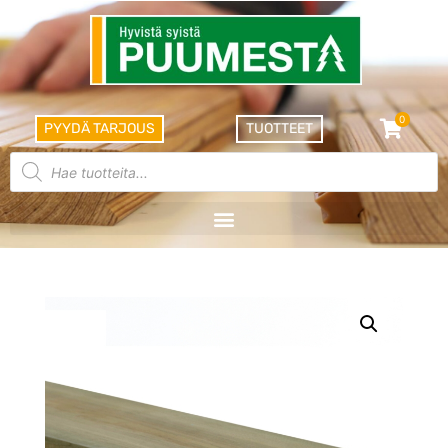
0
PYYDÄ TARJOUS
TUOTTEET