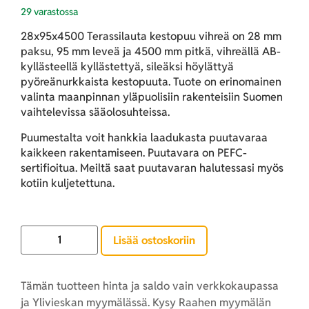
29 varastossa
28x95x4500 Terassilauta kestopuu vihreä on 28 mm
paksu, 95 mm leveä ja 4500 mm pitkä, vihreällä AB-
kyllästeellä kyllästettyä, sileäksi höylättyä
pyöreänurkkaista kestopuuta. Tuote on erinomainen
valinta maanpinnan yläpuolisiin rakenteisiin Suomen
vaihtelevissa sääolosuhteissa.
Puumestalta voit hankkia laadukasta puutavaraa
kaikkeen rakentamiseen. Puutavara on PEFC-
sertifioitua. Meiltä saat puutavaran halutessasi myös
kotiin kuljetettuna.
Lisää ostoskoriin
Tämän tuotteen hinta ja saldo vain verkkokaupassa
ja Ylivieskan myymälässä. Kysy Raahen myymälän