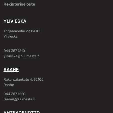
Rekisteriseloste
YLIVIESKA
Korjaamontie 29, 84100
Ylivieska
044 357 1210
ylivieska@puumesta.fi
RAAHE
Rakentajankatu 4, 92100
Raahe
044 357 1220
raahe@puumesta.fi
YHTEYDENOTTO