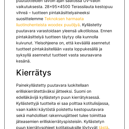
puutuotteiden tavoin ajan saatossa UV-valon
vaikutuksesta. 28x95x4500 Terassilauta kestopuu
vihreä – tuotteen pintakäsittelyaineeksi
suosittelemme
Teknoksen harmaata
liuotinohenteista woodex puuöljyä
. Kyllästetty
puutavara varastoidaan yleensä ulkotiloissa. Ennen
pintakäsittelyä tuotteen täytyy olla kunnolla
kuivunut. Yleisohjeena on, että keväällä asennetut
tuotteet pintakäsitellään vasta loppukesällä ja
syksyllä asennetut tuotteet vasta seuraavana
kesänä.
Kierrätys
Painekyllästetty puutavara luokitellaan
erilliskierrätettäväksi jät­teeksi. Suomi on
edelläkävijä kyllästetyn puun kierrätyksessä.
Kyllästettyjä tuotteita ei saa polttaa kotitulisijassa,
vaan kaikki käytöstä poistettu kestopuutavara
sekä mah­dolliset rakennusjätteet tulee toimittaa
jäteasemien erilliskierrätyspisteisiin. Kyllästetyn
puun kierrätysohjeet kotitalouksille löytyvät
tästä
.