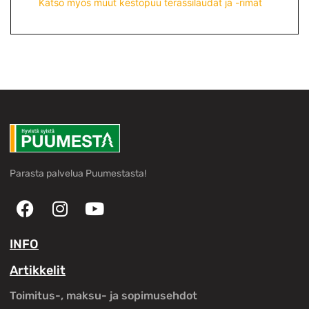
Katso myös muut kestopuu terassilaudat ja -rimat
Parasta palvelua Puumestasta!
INFO
Artikkelit
Toimitus-, maksu- ja sopimusehdot