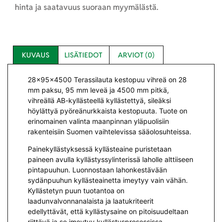
hinta ja saatavuus suoraan myymälästä.
KUVAUS
LISÄTIEDOT
ARVIOT (0)
28x95x4500 Terassilauta kestopuu vihreä on 28
mm paksu, 95 mm leveä ja 4500 mm pitkä,
vihreällä AB-kyllästeellä kyllästettyä, sileäksi
höylättyä pyöreänurkkaista kestopuuta. Tuote on
erinomainen valinta maanpinnan yläpuolisiin
rakenteisiin Suomen vaihtelevissa sääolosuhteissa.
Painekyllästyksessä kyllästeaine puristetaan
paineen avulla kyllästyssylinterissä laholle alttiiseen
pintapuuhun. Luonnostaan lahonkestävään
sydänpuuhun kyllästeainetta imeytyy vain vähän.
Kyllästetyn puun tuotantoa on
laadunvalvonnanalaista ja laatukriteerit
edellyttävät, että kyllästysaine on pitoisuudeltaan
riittävä ja se imeytyy kyllästysprosessissa