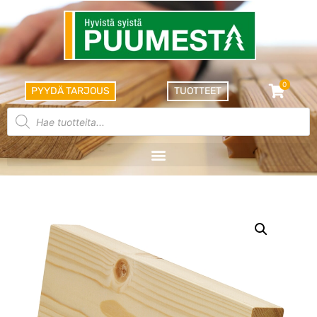
0
PYYDÄ TARJOUS
TUOTTEET