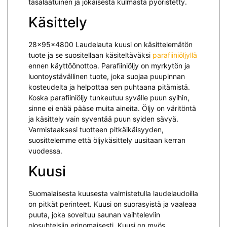
tasalaatuinen ja jokaisesta kulmasta pyöristetty.
Käsittely
28x95x4800 Laudelauta kuusi on käsittelemätön
tuote ja se suositellaan käsiteltäväksi
parafiiniöljyllä
ennen käyttöönottoa. Parafiiniöljy on myrkytön ja
luontoystävällinen tuote, joka suojaa puupinnan
kosteudelta ja helpottaa sen puhtaana pitämistä.
Koska parafiiniöljy tunkeutuu syvälle puun syihin,
sinne ei enää pääse muita aineita. Öljy on väritöntä
ja käsittely vain syventää puun syiden sävyä.
Varmistaaksesi tuotteen pitkäikäisyyden,
suosittelemme että öljykäsittely uusitaan kerran
vuodessa.
Kuusi
Suomalaisesta kuusesta valmistetulla laudelaudoilla
on pitkät perinteet. Kuusi on suorasyistä ja vaaleaa
puuta, joka soveltuu saunan vaihteleviin
olosuhteisiin erinomaisesti. Kuusi on myös