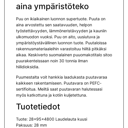
aina ympäristöteko
Puu on ikiaikainen luonnon supertuote. Puuta on
aina arvostettu sen saatavuuden, helpon
työstettävyyden, lämmöneristävyyden ja kauniin
ulkomuodon vuoksi. Puu on aito, uusiutuva ja
ympäristöystävällinen luonnon tuote. Puutaloissa
rakennusmateriaaleihin varastoituu hiiltä pitkäksi
aikaa. Keskiverto suomalainen puuomakotitalo sitoo
puurakenteissaan noin 30 tonnia ilman
hiilidioksidia.
Puumestalta voit hankkia laadukasta puutavaraa
kaikkeen rakentamiseen. Puutavara on PEFC-
sertifioitua. Meiltä saat puutavaran halutessasi
myös katkottuna ja kotiin kuljetettuna.
Tuotetiedot
Tuote: 28x95x4800 Laudelauta kuusi
Paksuus: 28 mm