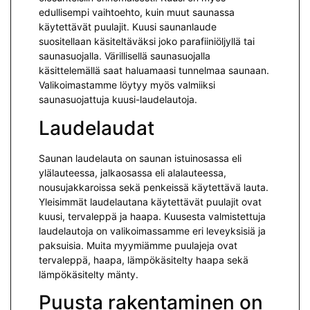
edullisempi vaihtoehto, kuin muut saunassa
käytettävät puulajit. Kuusi saunanlaude
suositellaan käsiteltäväksi joko parafiiniöljyllä tai
saunasuojalla. Värillisellä saunasuojalla
käsittelemällä saat haluamaasi tunnelmaa saunaan.
Valikoimastamme löytyy myös valmiiksi
saunasuojattuja kuusi-laudelautoja.
Laudelaudat
Saunan laudelauta on saunan istuinosassa eli
ylälauteessa, jalkaosassa eli alalauteessa,
nousujakkaroissa sekä penkeissä käytettävä lauta.
Yleisimmät laudelautana käytettävät puulajit ovat
kuusi, tervaleppä ja haapa. Kuusesta valmistettuja
laudelautoja on valikoimassamme eri leveyksisiä ja
paksuisia. Muita myymiämme puulajeja ovat
tervaleppä, haapa, lämpökäsitelty haapa sekä
lämpökäsitelty mänty.
Puusta rakentaminen on