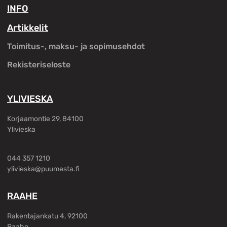
INFO
Artikkelit
Toimitus-, maksu- ja sopimusehdot
Rekisteriseloste
YLIVIESKA
Korjaamontie 29, 84100
Ylivieska
044 357 1210
ylivieska@puumesta.fi
RAAHE
Rakentajankatu 4, 92100
Raahe