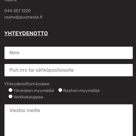
044 357 1220
raahe@puumesta.fi
YHTEYDENOTTO
Yhteydenottoni koskee:
Ylivieskan myymälää
Raahen myymälää
Verkkokauppaa