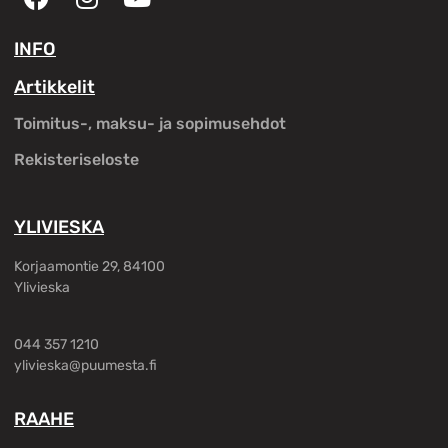
INFO
Artikkelit
Toimitus-, maksu- ja sopimusehdot
Rekisteriseloste
YLIVIESKA
Korjaamontie 29, 84100
Ylivieska
044 357 1210
ylivieska@puumesta.fi
RAAHE