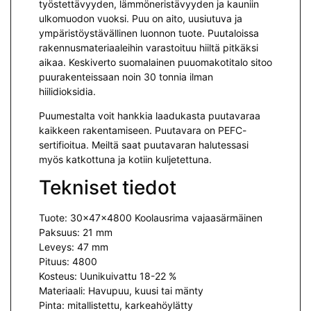
työstettävyyden, lämmöneristävyyden ja kauniin
ulkomuodon vuoksi. Puu on aito, uusiutuva ja
ympäristöystävällinen luonnon tuote. Puutaloissa
rakennusmateriaaleihin varastoituu hiiltä pitkäksi
aikaa. Keskiverto suomalainen puuomakotitalo sitoo
puurakenteissaan noin 30 tonnia ilman
hiilidioksidia.
Puumestalta voit hankkia laadukasta puutavaraa
kaikkeen rakentamiseen. Puutavara on PEFC-
sertifioitua. Meiltä saat puutavaran halutessasi
myös katkottuna ja kotiin kuljetettuna.
Tekniset tiedot
Tuote: 30x47x4800 Koolausrima vajaasärmäinen
Paksuus: 21 mm
Leveys: 47 mm
Pituus: 4800
Kosteus: Uunikuivattu 18-22 %
Materiaali: Havupuu, kuusi tai mänty
Pinta: mitallistettu, karkeahöylätty