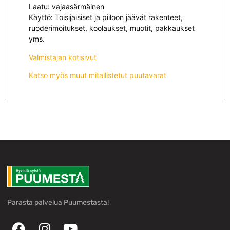
Laatu: vajaasärmäinen
Käyttö: Toisijaisiset ja piiloon jäävät rakenteet,
ruoderimoitukset, koolaukset, muotit, pakkaukset
yms.
Valmistajan kotisivut
Katso myös muut mitallistetut puutavarat
Parasta palvelua Puumestasta!