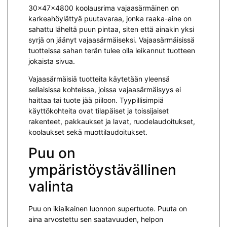
30x47x4800 koolausrima vajaasärmäinen on
karkeahöylättyä puutavaraa, jonka raaka-aine on
sahattu läheltä puun pintaa, siten että ainakin yksi
syrjä on jäänyt vajaasärmäiseksi. Vajaasärmäisissä
tuotteissa sahan terän tulee olla leikannut tuotteen
jokaista sivua.
Vajaasärmäisiä tuotteita käytetään yleensä
sellaisissa kohteissa, joissa vajaasärmäisyys ei
haittaa tai tuote jää piiloon. Tyypillisimpiä
käyttökohteita ovat tilapäiset ja toissijaiset
rakenteet, pakkaukset ja lavat, ruodelaudoitukset,
koolaukset sekä muottilaudoitukset.
Puu on
ympäristöystävällinen
valinta
Puu on ikiaikainen luonnon supertuote. Puuta on
aina arvostettu sen saatavuuden, helpon