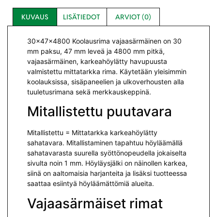
KUVAUS
LISÄTIEDOT
ARVIOT (0)
30x47x4800 Koolausrima vajaasärmäinen on 30
mm paksu, 47 mm leveä ja 4800 mm pitkä,
vajaasärmäinen, karkeahöylätty havupuusta
valmistettu mittatarkka rima. Käytetään yleisimmin
koolauksissa, sisäpaneelien ja ulkoverhousten alla
tuuletusrimana sekä merkkauskeppinä.
Mitallistettu puutavara
Mitallistettu = Mittatarkka karkeahöylätty
sahatavara. Mitallistaminen tapahtuu höyläämällä
sahatavarasta suurella syöttönopeudella jokaiselta
sivulta noin 1 mm. Höyläysjälki on näinollen karkea,
siinä on aaltomaisia harjanteita ja lisäksi tuotteessa
saattaa esiintyä höyläämättömiä alueita.
Vajaasärmäiset rimat