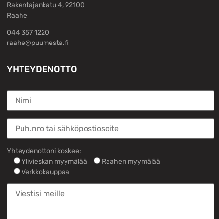
Rakentajankatu 4, 92100
Raahe
044 357 1220
raahe@puumesta.fi
YHTEYDENOTTO
Yhteydenottoni koskee:
Ylivieskan myymälää
Raahen myymälää
Verkkokauppaa