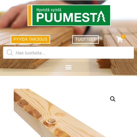
0
PYYDÄ TARJOUS
TUOTTEET