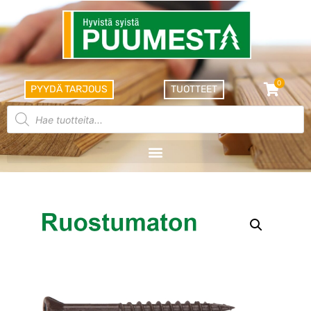
0
PYYDÄ TARJOUS
TUOTTEET