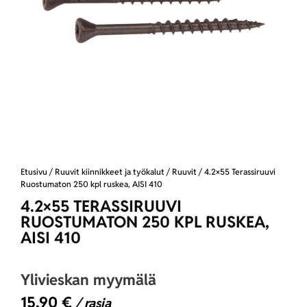
Etusivu
/
Ruuvit kiinnikkeet ja työkalut
/
Ruuvit
/ 4.2×55 Terassiruuvi
Ruostumaton 250 kpl ruskea, AISI 410
4.2×55 TERASSIRUUVI
RUOSTUMATON 250 KPL RUSKEA,
AISI 410
Ylivieskan myymälä
15,90
€
/ rasia