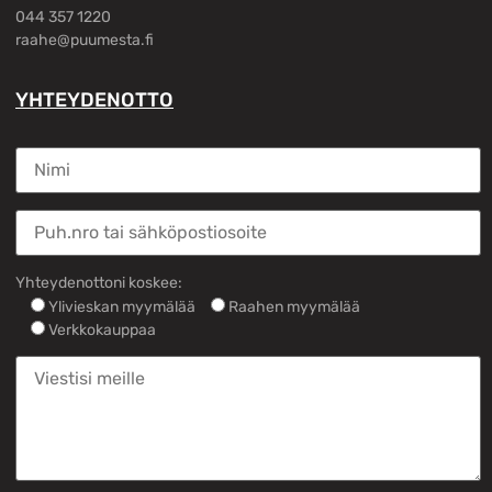
044 357 1220
raahe@puumesta.fi
YHTEYDENOTTO
Yhteydenottoni koskee:
Ylivieskan myymälää
Raahen myymälää
Verkkokauppaa