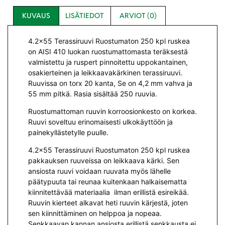
KUVAUS
LISÄTIEDOT
ARVIOT (0)
4.2×55 Terassiruuvi Ruostumaton 250 kpl ruskea
on AISI 410 luokan ruostumattomasta teräksestä
valmistettu ja ruspert pinnoitettu uppokantainen,
osakierteinen ja leikkaavakärkinen terassiruuvi.
Ruuvissa on torx 20 kanta, Se on 4,2 mm vahva ja
55 mm pitkä. Rasia sisältää 250 ruuvia.
Ruostumattoman ruuvin korroosionkesto on korkea.
Ruuvi soveltuu erinomaisesti ulkokäyttöön ja
painekyllästetylle puulle.
4.2×55 Terassiruuvi Ruostumaton 250 kpl ruskea
pakkauksen ruuveissa on leikkaava kärki. Sen
ansiosta ruuvi voidaan ruuvata myös lähelle
päätypuuta tai reunaa kuitenkaan halkaisematta
kiinnitettävää materiaalia ilman erillistä esireikää.
Ruuvin kierteet alkavat heti ruuvin kärjestä, joten
sen kiinnittäminen on helppoa ja nopeaa.
Senkkaavan kannan ansiosta erillistä senkkausta ei