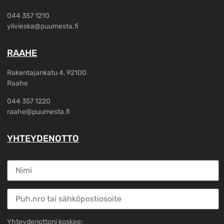
044 357 1210
ylivieska@puumesta.fi
RAAHE
Rakentajankatu 4, 92100
Raahe
044 357 1220
raahe@puumesta.fi
YHTEYDENOTTO
Yhteydenottoni koskee: