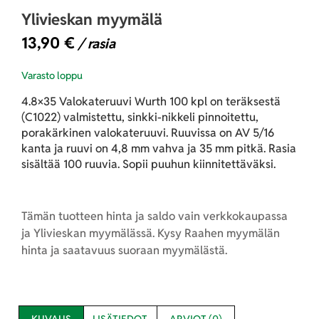
Ylivieskan myymälä
13,90
€
/ rasia
Varasto loppu
4.8×35 Valokateruuvi Wurth 100 kpl on teräksestä
(C1022) valmistettu, sinkki-nikkeli pinnoitettu,
porakärkinen valokateruuvi. Ruuvissa on AV 5/16
kanta ja ruuvi on 4,8 mm vahva ja 35 mm pitkä. Rasia
sisältää 100 ruuvia. Sopii puuhun kiinnitettäväksi.
Tämän tuotteen hinta ja saldo vain verkkokaupassa
ja Ylivieskan myymälässä. Kysy Raahen myymälän
hinta ja saatavuus suoraan myymälästä.
KUVAUS
LISÄTIEDOT
ARVIOT (0)