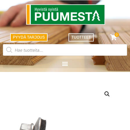
0
PYYDÄ TARJOUS
TUOTTEET